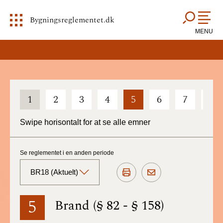
Bygningsreglementet.dk
MENU
1
2
3
4
5
6
7
8
Swipe horisontalt for at se alle emner
Se reglementet i en anden periode
BR18 (Aktuelt)
BR18 (Aktuelt)
5
Brand (§ 82 - § 158)