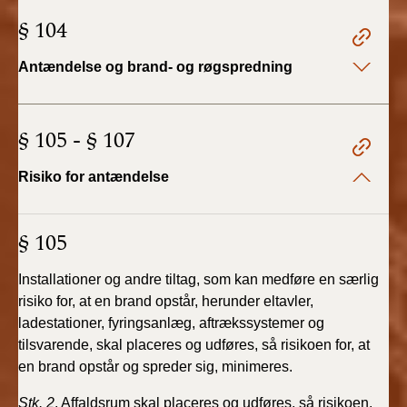
2019)
§ 104
BR18 (1/1-4/7 2019)
Antændelse og brand- og røgspredning
BR18 (1/7-31/12
2018)
§ 105 - § 107
BR18 (1/1-30/6
Risiko for antændelse
2018)
BR15 (2015-2018)
§ 105
Installationer og andre tiltag, som kan medføre en særlig
Tidligere BR (1961-
2010)
risiko for, at en brand opstår, herunder eltavler,
ladestationer, fyringsanlæg, aftrækssystemer og
tilsvarende, skal placeres og udføres, så risikoen for, at
en brand opstår og spreder sig, minimeres.
Stk. 2
.
Affaldsrum skal placeres og udføres, så risikoen,