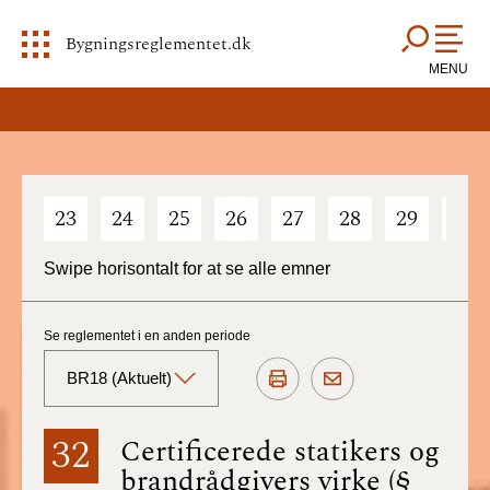
Bygningsreglementet.dk
MENU
23
24
25
26
27
28
29
30
Swipe horisontalt for at se alle emner
Se reglementet i en anden periode
BR18 (Aktuelt)
BR18 (Aktuelt)
32
Certificerede statikers og
brandrådgivers virke (§