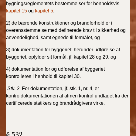
bygningsreglementets bestemmelser for henholdsvis
kapitel 15
og
kapitel 5
,
BR18 (1/1 - 30/6
2022)
2) de bærende konstruktioner og brandforhold er i
overensstemmelse med definerede krav til sikkerhed og
BR18 (29/6 - 31/12
anvendelighed, samt egnede til formålet, og
2021)
3) dokumentation for byggeriet, herunder udførelse af
BR18 (1/1-29/6
byggeriet, opfylder sit formål, jf. kapitel 28 og 29, og
2021)
4) dokumentation for og udførelse af byggeriet
kontrolleres i henhold til kapitel 30.
BR18 (1/7-31/12
2020)
Stk. 2
. For dokumentation, jf. stk. 1, nr. 4, er
kontroldokumentationen af almen kontrol undtaget fra den
BR18 (10/3-30/6
certificerede statikers og brandrådgivers virke.
2020)
BR18 (1/1-9/3 2020)
§ 532
BR18 (4/7-31/12