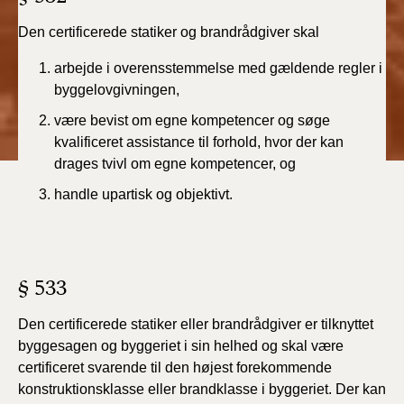
2019)
Den certificerede statiker og brandrådgiver skal
BR18 (1/1-4/7 2019)
arbejde i overensstemmelse med gældende regler i
byggelovgivningen,
BR18 (1/7-31/12
være bevist om egne kompetencer og søge
2018)
kvalificeret assistance til forhold, hvor der kan
drages tvivl om egne kompetencer, og
BR18 (1/1-30/6
2018)
handle upartisk og objektivt.
BR15 (2015-2018)
Tidligere BR (1961-
§ 533
2010)
Den certificerede statiker eller brandrådgiver er tilknyttet
byggesagen og byggeriet i sin helhed og skal være
certificeret svarende til den højest forekommende
konstruktionsklasse eller brandklasse i byggeriet. Der kan