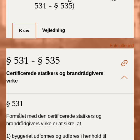
BR18 (1/7-31/12
531 - § 535)
2025)
BR18 (1/1-30/6
2025)
Vejledning
Krav
BR18 (1/7- 31/12
Fold alle ind
2024)
§ 531 - § 535
BR18 (1/1- 30/06
2024)
Certificerede statikers og brandrådgivers
virke
BR18 (1/1- 31/12
2023)
§ 531
BR18 (17/9 - 31/12
2022)
Formålet med den certificerede statikers og
brandrådgivers virke er at sikre, at
BR18 (1/7 - 16/9
1) byggeriet udformes og udføres i henhold til
2022)