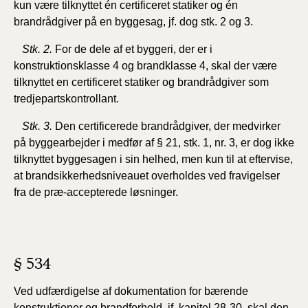
kun være tilknyttet én certificeret statiker og én
brandrådgiver på en byggesag, jf. dog stk. 2 og 3
.
Stk. 2.
For de dele af et byggeri, der er i
konstruktionsklasse 4 og brandklasse 4, skal der være
tilknyttet en certificeret statiker og brandrådgiver som
tredjepartskontrollant.
Stk.
3.
Den certificerede brandrådgiver, der medvirker
på byggearbejder i medfør af § 21, stk. 1, nr. 3, er dog ikke
tilknyttet byggesagen i sin helhed, men kun til at eftervise,
at brandsikkerhedsniveauet overholdes ved fravigelser
fra de præ-accepterede løsninger.
§ 534
Ved udfærdigelse af dokumentation for bærende
konstruktioner og brandforhold, jf. kapitel 28-30, skal den