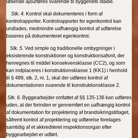
løbende ajourføres svarende til byggeriets stadie.
2019)
Stk. 4.
Kontrol skal dokumenteres i form af
BR18 (1/1-4/7 2019)
kontrolrapporter. Kontrolrapporter for egenkontrol kan
undlades, medmindre uafhængig kontrol af udførelse
baseres på dokumenteret egenkontrol.
BR18 (1/7-31/12
2018)
Stk. 5.
Ved simple og traditionelle ombygninger i
eksisterende konstruktioner og konstruktionsafsnit, der
BR18 (1/1-30/6
henregnes til middel konsekvensklasse (CC2), og som
2018)
kan indplaceres i konstruktionsklasse 1 (KK1) i henhold
til § 489, stk. 2, nr. 1, skal der udføres kontrol af
BR15 (2015-2018)
dokumentationen svarende til konstruktionsklasse 2.
Tidligere BR (1961-
Stk. 6
. Byggearbejder omfattet af §§ 135-136 kan udføres
2010)
uden, at der forinden er gennemført en uafhængig kontrol
af dokumentation for projektering af brandsikringstiltaget,
såfremt kontrol af projektering og udførelse foretages
samtidig af et akkrediteret inspektionsorgan efter
byggearbejdet er udført.