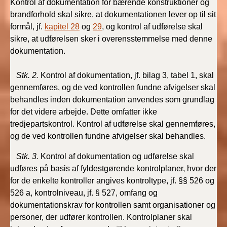
Kontrol af dokumentation for bærende konstruktioner og
brandforhold skal sikre, at dokumentationen lever op til sit
BR18 (1/1 - 30/6
formål, jf.
kapitel 28
og
29
, og kontrol af udførelse skal
2022)
sikre, at udførelsen sker i overensstemmelse med denne
dokumentation.
BR18 (29/6 - 31/12
2021)
Stk. 2.
Kontrol af dokumentation, jf. bilag 3, tabel 1, skal
gennemføres, og de ved kontrollen fundne afvigelser skal
BR18 (1/1-29/6
behandles inden dokumentation anvendes som grundlag
2021)
for det videre arbejde. Dette omfatter ikke
tredjepartskontrol. Kontrol af udførelse skal gennemføres,
BR18 (1/7-31/12
og de ved kontrollen fundne afvigelser skal behandles.
2020)
Stk. 3.
Kontrol af dokumentation og udførelse skal
BR18 (10/3-30/6
udføres på basis af fyldestgørende kontrolplaner, hvor der
2020)
for de enkelte kontroller angives kontroltype, jf. §§ 526 og
526 a, kontrolniveau, jf. § 527, omfang og
BR18 (1/1-9/3 2020)
dokumentationskrav for kontrollen samt organisationer og
personer, der udfører kontrollen. Kontrolplaner skal
BR18 (4/7-31/12