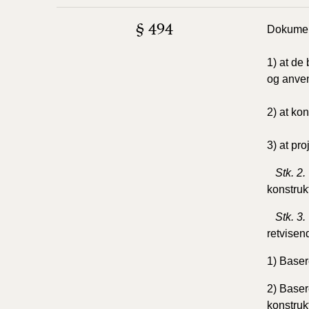
§ 494
Dokument
1) at de
og anven
2) at k
3) at pr
Stk. 2.
konstrukt
Stk. 3.
retvisen
1) Basere
2) Base
konstruk