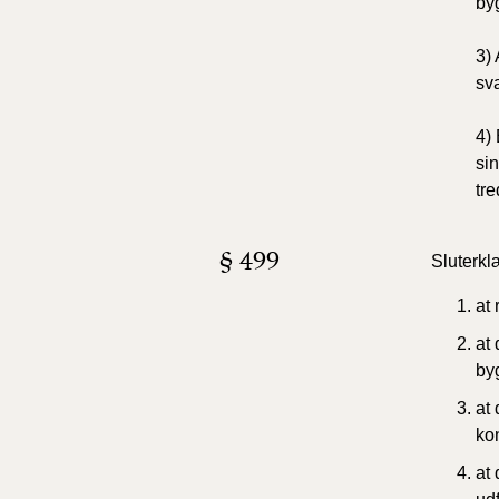
byg
3) 
sva
4) 
sin
tre
§ 499
Sluterkl
at 
at
by
at
kon
at 