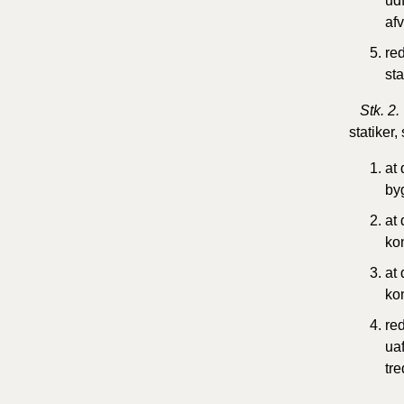
ud
afv
red
sta
Stk. 2.
statiker,
at
by
at
kon
at 
kon
red
uaf
tre