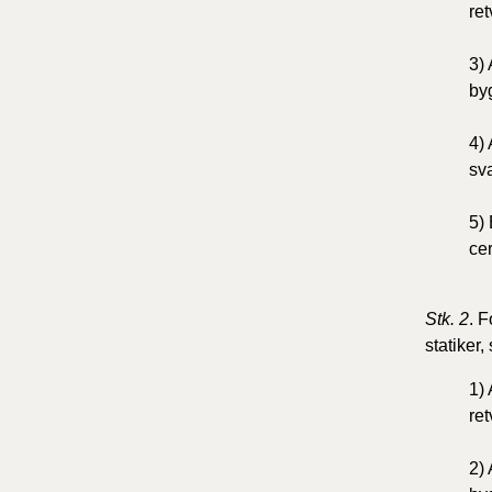
re
3) 
byg
4) 
sva
5) 
cer
Stk. 2
. F
statiker,
1) 
re
2) 