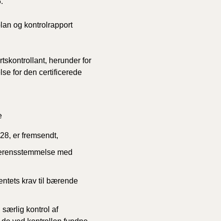
.
lplan og kontrolrapport
rtskontrollant, herunder for
lse for den certificerede
e
 28, er fremsendt,
 overensstemmelse med
ntets krav til bærende
 særlig kontrol af