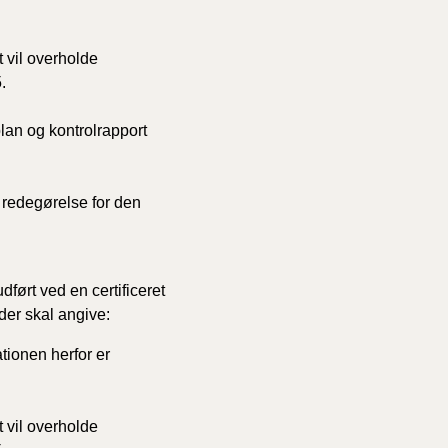
 vil overholde
.
lplan og kontrolrapport
n redegørelse for den
dført ved en certificeret
 der skal angive:
tionen herfor er
 vil overholde