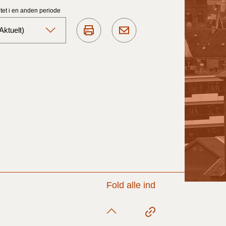
et i en anden periode
ktuelt)
Aktuelt)
1/7-31/12
1/1-30/6 2025)
1/7- 31/12
1/1- 30/06
Fold alle ind
1/1- 31/12