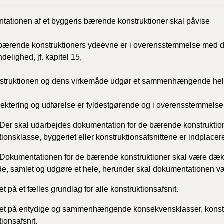
ationen af et byggeris bærende konstruktioner skal påvise
BR18 (
2022)
 bærende konstruktioners ydeevne er i overensstemmelse med de
delighed, jf. kapitel 15,
BR18 (
2022)
onstruktionen og dens virkemåde udgør et sammenhængende hel
BR18 (
2022)
ojektering og udførelse er fyldestgørende og i overensstemmels
Der skal udarbejdes dokumentation for de bærende konstruktion
BR18 (
ionsklasse, byggeriet eller konstruktionsafsnittene er indplaceret 
2021)
Dokumentationen for de bærende konstruktioner skal være dæk
BR18 (
de, samlet og udgøre et hele, herunder skal dokumentationen v
BR18 (
t på et fælles grundlag for alle konstruktionsafsnit.
2020)
ret på entydige og sammenhængende konsekvensklasser,
konst
tionsafsnit.
BR18 (