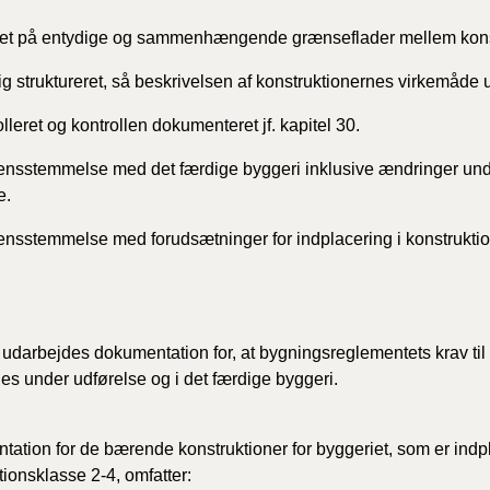
2020)
ret på entydige og sammenhængende grænseflader
mellem kons
BR18 (
ig struktureret, så beskrivelsen af konstruktionernes
virkemåde u
lleret og kontrollen dokumenteret jf. kapitel 30.
BR18 (
2019)
rensstemmelse med det færdige byggeri inklusive
ændringer und
e.
BR18 (
rensstemmelse med forudsætninger for indplacering
i konstrukti
BR18 (
2018)
BR18 (
 udarbejdes dokumentation for, at bygningsreglementets krav ti
es under udførelse og i det færdige byggeri.
BR15 
ation for de bærende konstruktioner for byggeriet, som er indpl
Tidlig
2010)
tionsklasse 2-4, omfatter: