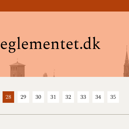
eglementet.dk
28
29
30
31
32
33
34
35