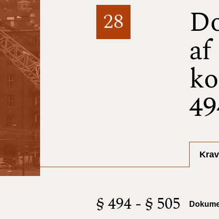
Do
28
af
ko
49
Krav
§ 494 - § 505
Dokumen