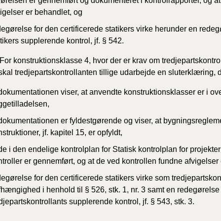
førelsen er gennemført og dokumenteret i kontrolrapporter, og a
igelser er behandlet, og
egørelse for den certificerede statikers virke herunder en redegø
tikers supplerende kontrol, jf. § 542.
For konstruktionsklasse 4, hvor der er
krav om tredjepartskontrol
 skal tredjepartskontrollanten tillige udarbejde en sluterklæring, 
 dokumentationen viser, at anvendte konstruktionsklasser er i
ggetilladelsen,
 dokumentationen er fyldestgørende og viser, at bygningsregleme
struktioner, jf. kapitel 15, er opfyldt,
de i den endelige kontrolplan for Statisk kontrolplan for projekter
troller er gennemført, og at de ved kontrollen fundne afvigelser
egørelse for den certificerede statikers virke som tredjepartskont
hængighed i henhold til § 526, stk. 1, nr. 3 samt en redegørelse 
djepartskontrollants supplerende kontrol, jf. § 543, stk. 3.