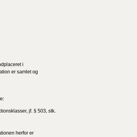
ndplaceret i
ation er samlet og
e:
onsklasser, jf. § 503, stk.
tionen herfor er