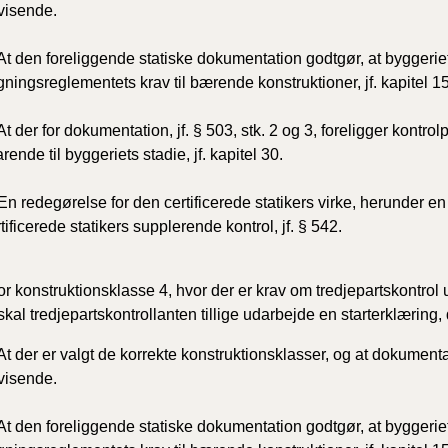
tvisende.
At den foreliggende statiske dokumentation godtgør, at byggeriet
ningsreglementets krav til bærende konstruktioner, jf. kapitel 15
At der for dokumentation, jf. § 503, stk. 2 og 3, foreligger kontro
rende til byggeriets stadie, jf. kapitel 30.
En redegørelse for den certificerede statikers virke, herunder e
tificerede statikers supplerende kontrol, jf. § 542.
or konstruktionsklasse 4, hvor der er krav om tredjepartskontrol u
 skal tredjepartskontrollanten tillige udarbejde en starterklæring,
At der er valgt de korrekte konstruktionsklasser, og at dokumenta
tvisende.
At den foreliggende statiske dokumentation godtgør, at byggeriet