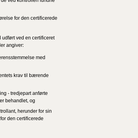
t de ved kontrollen fundne
relse for den certificerede
 udført ved en certificeret
der angiver:
 overensstemmelse med
ntets krav til bærende
ing - tredjepart anførte
 er behandlet, og
rollant, herunder for sin
for den certificerede