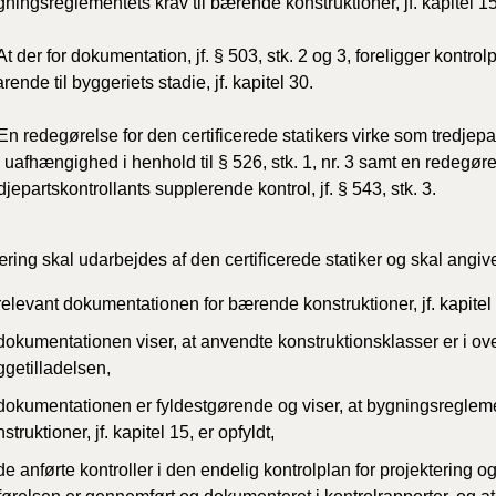
ningsreglementets krav til bærende konstruktioner, jf. kapitel 15
At der for dokumentation, jf. § 503, stk. 2 og 3, foreligger kontro
rende til byggeriets stadie, jf. kapitel 30.
En redegørelse for den certificerede statikers virke som tredjepa
 uafhængighed i henhold til § 526, stk. 1, nr. 3 samt en redegøre
djepartskontrollants supplerende kontrol, jf. § 543, stk. 3.
æring skal udarbejdes af den certificerede statiker og skal angiv
relevant dokumentationen for bærende konstruktioner, jf. kapitel
 dokumentationen viser, at anvendte konstruktionsklasser er i
ggetilladelsen,
 dokumentationen er fyldestgørende og viser, at bygningsregleme
struktioner, jf. kapitel 15, er opfyldt,
de anførte kontroller i den endelig kontrolplan for projektering og