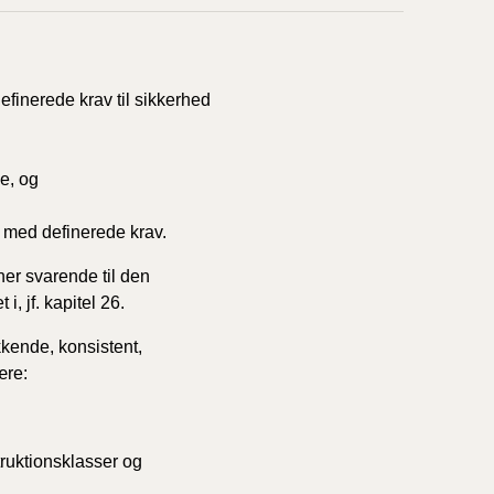
17/9 - 31/12
finerede krav til sikkerhed
1/7 - 16/9
e, og
1/1 - 30/6
e med definerede krav.
er svarende til den
29/6 - 31/12
i, jf. kapitel 26.
kende, konsistent,
1/1-29/6 2021)
ære:
1/7-31/12
ruktionsklasser og
10/3-30/6