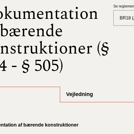
kumentation
Se reglement
BR18 (A
 bærende
BR18 (
nstruktioner (§
BR18 (
2025)
4 - § 505)
BR18 (
BR18 (
2024)
Vejledning
BR18 (
2024)
tation af bærende konstruktioner
BR18 (
2023)