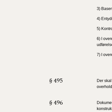
3) Base
4) Entyd
5) Kontro
6) I ove
udførels
7) I ove
§ 495
Der skal
overhold
§ 496
Dokument
konstruk