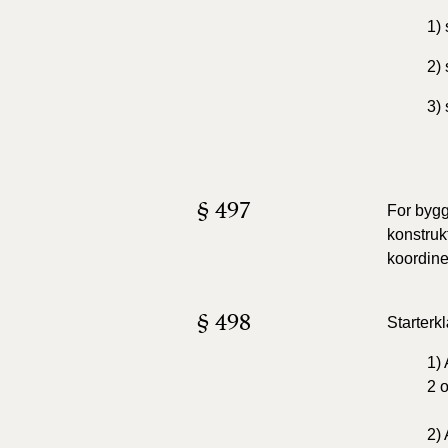
1) 
2) 
3)
§ 497
For bygg
konstruk
koordine
§ 498
Starterk
1) 
2 o
2) 