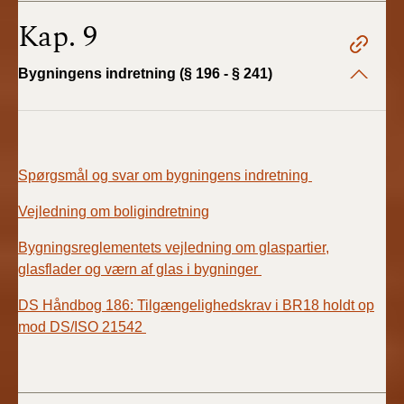
Kap. 9
Bygningens indretning (§ 196 - § 241)
Spørgsmål og svar om bygningens indretning
Vejledning om boligindretning
Bygningsreglementets vejledning om glaspartier,
glasflader og værn af glas i bygninger
DS Håndbog 186: Tilgængelighedskrav i BR18 holdt op
mod DS/ISO 21542