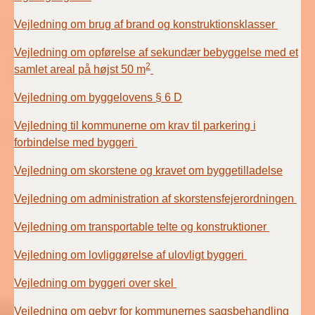
2022)
Vejledning om brug af brand og konstruktionsklasser
BR18 (1/1 - 30/6
Vejledning om opførelse af sekundær bebyggelse med et
2022)
2
samlet areal på højst 50 m
BR18 (29/6 - 31/12
Vejledning om byggelovens § 6 D
2021)
Vejledning til kommunerne om krav til parkering i
BR18 (1/1-29/6
forbindelse med byggeri
2021)
Vejledning om skorstene og kravet om byggetilladelse
BR18 (1/7-31/12
Vejledning om administration af skorstensfejerordningen
2020)
Vejledning om transportable telte og konstruktioner
BR18 (10/3-30/6
2020)
Vejledning om lovliggørelse af ulovligt byggeri
Vejledning om byggeri over skel
BR18 (1/1-9/3 2020)
Vejledning om gebyr for kommunernes sagsbehandling