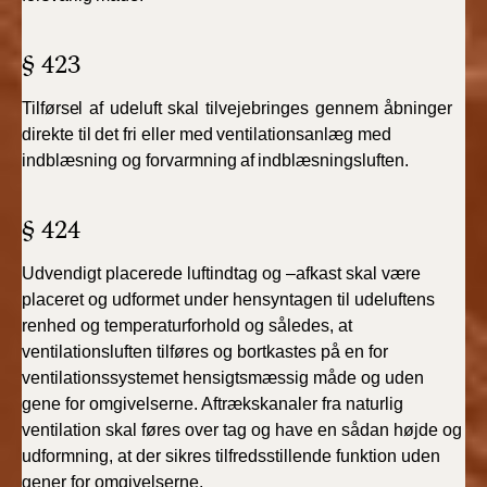
BR18 (4/7-31/12
2019)
§ 423
BR18 (1/1-4/7 2019)
Tilførsel
af
udeluft
skal
tilvejebringes
gennem
åbninger
direkte
til
det
fri
eller
med
ventilationsanlæg
med
BR18 (1/7-31/12
indblæsning
og forvarmning
af
indblæsningsluften.
2018)
§ 424
BR18 (1/1-30/6
2018)
Udvendigt
placerede
luftindtag
og
–afkast
skal
være
BR15 (2015-2018)
placeret
og udformet under hensyntagen til udeluftens
renhed og
temperaturforhold og således, at
ventilationsluften tilføres og bortkastes på en for
Tidligere BR (1961-
2010)
ventilationssystemet hensigtsmæssig måde og uden
gene for omgivelserne. Aftrækskanaler fra naturlig
ventilation skal føres over tag og have en sådan højde og
udformning,
at der sikres tilfredsstillende funktion uden
gener for omgivelserne.