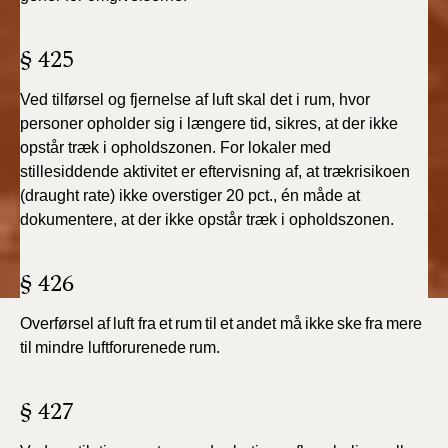
§ 425
V
ed
tilførsel og fjernelse af luft skal det i rum, hvor
personer opholder sig i længere tid, sikres, at der ikke
opstår træk i
opholdszonen. For lokaler med
stillesiddende
aktivitet er eftervisning af, at trækrisikoen
(draught rate) ikke overstiger 20 pct., én måde at
dokumentere, at der ikke opstår
træk i opholdszonen.
§ 426
Overførsel
af
luft
fra
et
rum
til
et
andet
må
ikke
ske
fra
mere
til
mindre
luftforurenede
rum.
§ 427