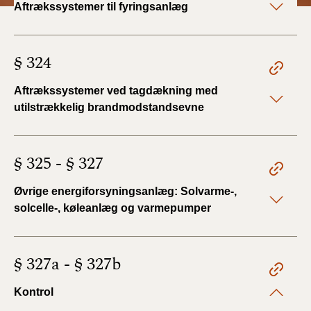
Aftrækssystemer til fyringsanlæg
BR18 (4/7-31/12
2019)
§ 324
BR18 (1/1-4/7 2019)
Aftrækssystemer ved tagdækning med
BR18 (1/7-31/12
2018)
utilstrækkelig brandmodstandsevne
BR18 (1/1-30/6
2018)
§ 325 - § 327
BR15 (2015-2018)
Øvrige energiforsyningsanlæg: Solvarme-,
solcelle-, køleanlæg og varmepumper
Tidligere BR (1961-
2010)
§ 327a - § 327b
Kontrol