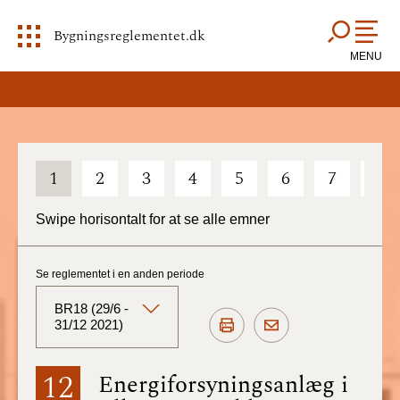
Bygningsreglementet.dk
MENU
1
2
3
4
5
6
7
8
Swipe horisontalt for at se alle emner
Se reglementet i en anden periode
BR18 (29/6 -
31/12 2021)
BR18 (Aktuelt)
12
Energiforsyningsanlæg i