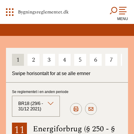
Bygningsreglementet.dk
MENU
1
2
3
4
5
6
7
8
Swipe horisontalt for at se alle emner
Se reglementet i en anden periode
BR18 (29/6 -
31/12 2021)
BR18 (Aktuelt)
11
Energiforbrug (§ 250 - §