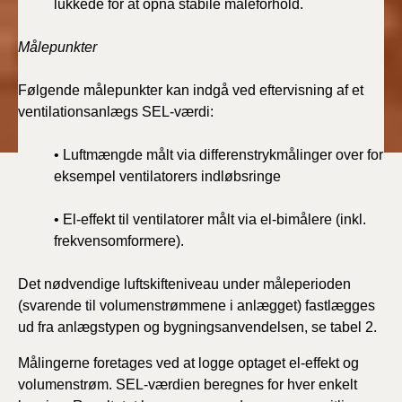
lukkede for at opnå stabile måleforhold.
Målepunkter
Følgende målepunkter kan indgå ved eftervisning af et
ventilationsanlægs SEL-værdi:
• Luftmængde målt via differenstrykmålinger over for
eksempel ventilatorers indløbsringe
• El-effekt til ventilatorer målt via el-bimålere (inkl.
frekvensomformere).
Det nødvendige luftskifteniveau under måleperioden
(svarende til volumenstrømmene i anlægget) fastlægges
ud fra anlægstypen og bygningsanvendelsen, se tabel 2.
Målingerne foretages ved at logge optaget el-effekt og
volumenstrøm. SEL-værdien beregnes for hver enkelt