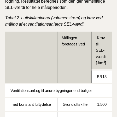
logning. Resultatet beregnes som den gennemsnitlige
SEL-værdi for hele måleperioden.
Tabel 2. Luftskifteniveau (volumenstrøm) og krav ved
måling af et ventilationsanlægs SEL-værdi.
Målingen
Krav
foretages ved
til
SEL-
værdi
3
[J/m
]
BR18
Ventilationsanlæg til andre bygninger end boliger
med konstant luftydelse
Grundluftskifte
1.500