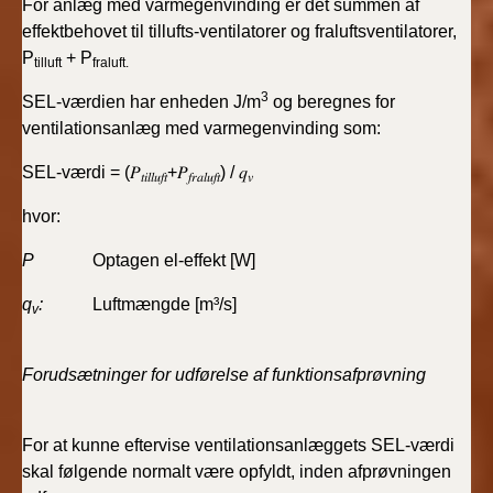
For anlæg med varmegenvinding er det summen af
effektbehovet til tillufts-ventilatorer og fraluftsventilatorer,
P
+ P
tilluft
fraluft.
3
SEL-værdien har enheden J/m
og beregnes for
ventilationsanlæg med varmegenvinding som:
SEL-værdi = (𝑃
+𝑃
) / 𝑞
𝑡𝑖𝑙𝑙𝑢𝑓𝑡
𝑓𝑟𝑎𝑙𝑢𝑓𝑡
𝑣
hvor:
P
Optagen el-effekt [W]
q
:
Luftmængde [m³/s]
v
Forudsætninger for udførelse af funktionsafprøvning
For at kunne eftervise ventilationsanlæggets SEL-værdi
skal følgende normalt være opfyldt, inden afprøvningen