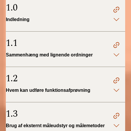
2022)
1.0
BR18 (1/1 - 30/6
Indledning
2022)
BR18 (29/6 - 31/12
1.1
2021)
Sammenhæng med lignende ordninger
BR18 (1/1-29/6
2021)
1.2
BR18 (1/7-31/12
2020)
Hvem kan udføre funktionsafprøvning
BR18 (10/3-30/6
2020)
1.3
BR18 (1/1-9/3 2020)
Brug af eksternt måleudstyr og målemetoder