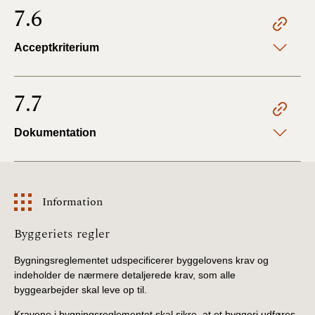
7.6
Acceptkriterium
7.7
Dokumentation
Information
Information
Byggeriets regler
Bygningsreglementet udspecificerer byggelovens krav og
indeholder de nærmere detaljerede krav, som alle
byggearbejder skal leve op til.
Kravene i bygningsreglementet skal sikre, at et byggeri udføres