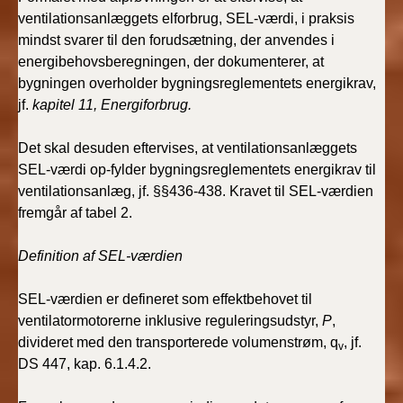
ventilationsanlæggets elforbrug, SEL-værdi, i praksis
mindst svarer til den forudsætning, der anvendes i
energibehovsberegningen, der dokumenterer, at
bygningen overholder bygningsreglementets energikrav,
jf.
kapitel 11, Energiforbrug.
Det skal desuden eftervises, at ventilationsanlæggets
SEL-værdi op-fylder bygningsreglementets energikrav til
ventilationsanlæg, jf. §§436-438. Kravet til SEL-værdien
fremgår af tabel 2.
Definition af SEL-værdien
SEL-værdien er defineret som effektbehovet til
ventilatormotorerne inklusive reguleringsudstyr,
P
,
divideret med den transporterede volumenstrøm, q
, jf.
v
DS 447, kap. 6.1.4.2.