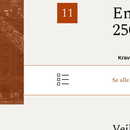
En
11
25
Krav
Se all
Vej