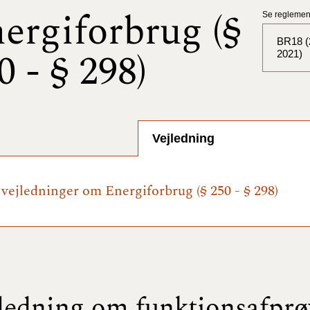
ergiforbrug (§
Se reglement
BR18 (2
0 - § 298)
2021)
BR18 (
BR18 (
Vejledning
2025)
BR18 (
e vejledninger om Energiforbrug (§ 250 - § 298)
BR18 (
2024)
BR18 (
2024)
ledning om funktionsafpr
BR18 (