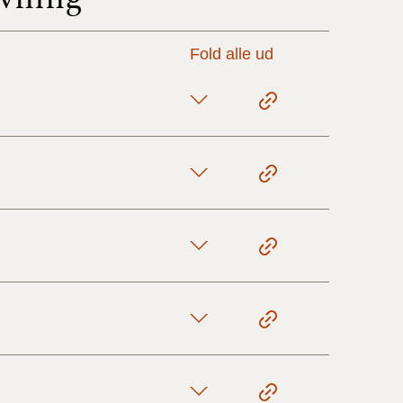
Fold alle ud
17/9 - 31/12
1/7 - 16/9
1/1 - 30/6
29/6 - 31/12
1/1-29/6 2021)
1/7-31/12