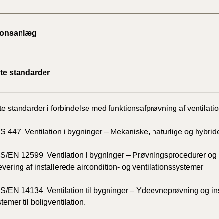
BR18 (
2020)
tionsanlæg
BR18 (
BR18 (
te standarder
2019)
BR18 (
e standarder i forbindelse med funktionsafprøvning af ventilati
BR18 (
DS 447, Ventilation i bygninger – Mekaniske, naturlige og hybrid
2018)
DS/EN 12599, Ventilation i bygninger – Prøvningsprocedurer o
BR18 (
evering af installerede aircondition- og ventilationssystemer
BR15 
DS/EN 14134, Ventilation til bygninger – Ydeevneprøvning og inst
temer til boligventilation.
Tidlig