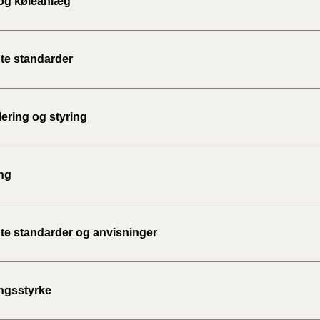
og køleanlæg
te standarder
ering og styring
ng
te standarder og anvisninger
ngsstyrke