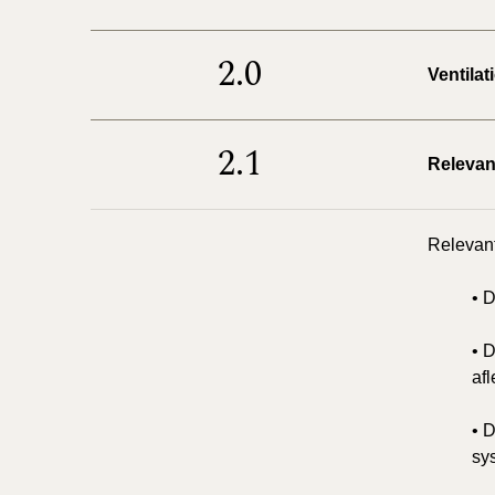
2.0
Ventila
2.1
Relevan
Relevant
• 
• 
afl
• 
sys