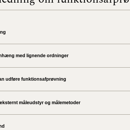
2023)
BR18 (
2022)
ing
BR18 (
2022)
hæng med lignende ordninger
BR18 (
2022)
n udføre funktionsafprøvning
BR18 (
2021)
BR18 (
 eksternt måleudstyr og målemetoder
BR18 (
2020)
nd