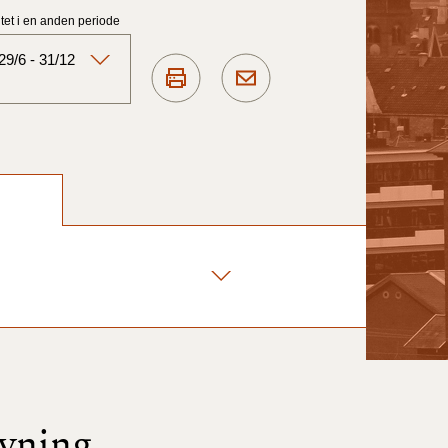
et i en anden periode
9/6 - 31/12
Aktuelt)
1/7-31/12
1/1-30/6 2025)
1/7- 31/12
1/1- 30/06
øvning
1/1- 31/12