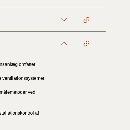
10/3-30/6
1/1-9/3 2020)
4/7-31/12
1/1-4/7 2019)
onsanlæg omfatter:
1/7-31/12
e ventilationssystemer
g målemetoder ved
1/1-30/6 2018)
(2015-2018)
allationskontrol af
ere BR (1961-