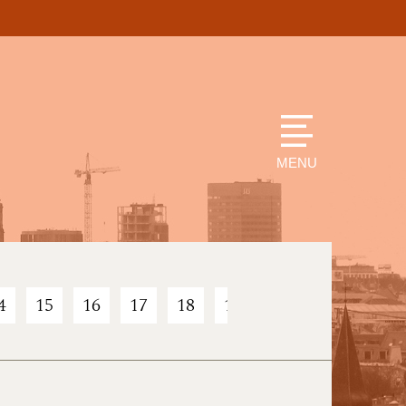
MENU
4
15
16
17
18
19
20
21
22