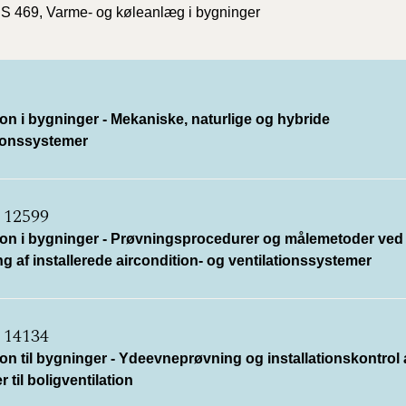
2010)
DS 469, Varme- og køleanlæg i bygninger
ion i bygninger - Mekaniske, naturlige og hybride
tionssystemer
 12599
tion i bygninger - Prøvningsprocedurer og målemetoder ved
ng af installerede aircondition- og ventilationssystemer
 14134
ion til bygninger - Ydeevneprøvning og installationskontrol 
 til boligventilation