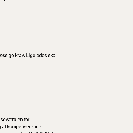
mæssige krav. Ligeledes skal
nseværdien for
rug af kompenserende