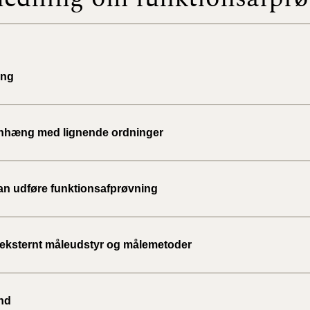
2023)
BR18 (
2022)
ing
BR18 (
2022)
hæng med lignende ordninger
BR18 (
2022)
n udføre funktionsafprøvning
BR18 (
2021)
BR18 (
 eksternt måleudstyr og målemetoder
BR18 (
2020)
nd