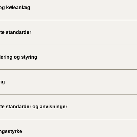
2010)
og køleanlæg
te standarder
ering og styring
ng
te standarder og anvisninger
ngsstyrke