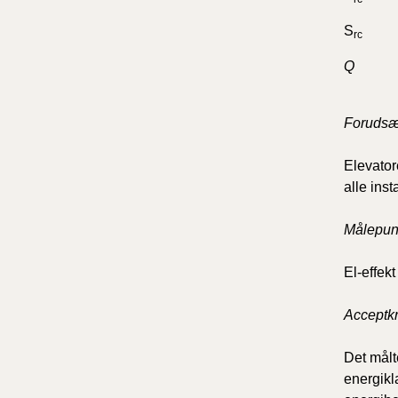
S
rc
Q
Forudsæt
Elevator
alle inst
Målepun
El-effekt
Acceptkr
Det målt
energikl