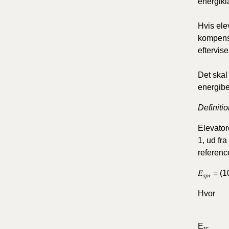
energikl
Hvis elev
kompense
eftervis
Det skal
energib
Definiti
Elevator
1, ud fra
referenc
𝐸
= (10
𝑠𝑝𝑟
Hvor
E
rc