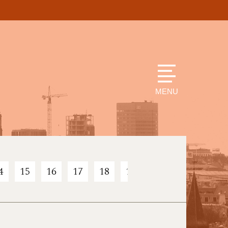
MENU
4
15
16
17
18
19
20
21
22