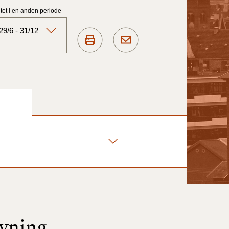
et i en anden periode
9/6 - 31/12
Aktuelt)
1/7-31/12
1/1-30/6 2025)
1/7- 31/12
1/1- 30/06
øvning
1/1- 31/12