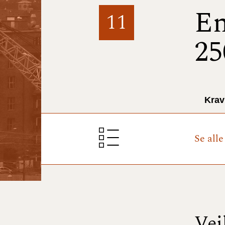
En
11
25
Krav
Se all
Vej