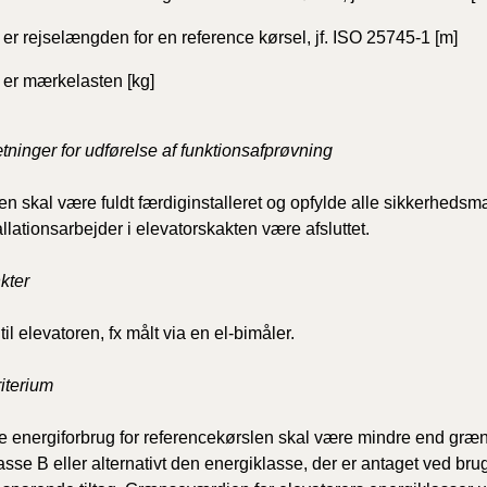
er rejselængden for en reference kørsel, jf. ISO 25745-1 [m]
er mærkelasten [kg]
ninger for udførelse af funktionsafprøvning
en skal være fuldt færdiginstalleret og opfylde alle sikkerheds
allationsarbejder i elevatorskakten være afsluttet.
kter
 til elevatoren, fx målt via en el-bimåler.
iterium
e energiforbrug for referencekørslen skal være mindre end græ
asse B eller alternativt den energiklasse, der er antaget ved b