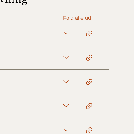
Fold alle ud
17/9 - 31/12
1/7 - 16/9
1/1 - 30/6
29/6 - 31/12
1/1-29/6 2021)
1/7-31/12