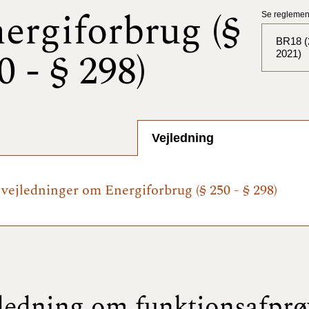
ergiforbrug (§
Se reglement
BR18 (2
0 - § 298)
2021)
BR18 (
BR18 (
Vejledning
2025)
BR18 (
e vejledninger om Energiforbrug (§ 250 - § 298)
BR18 (
2024)
BR18 (
2024)
ledning om funktionsafpr
BR18 (