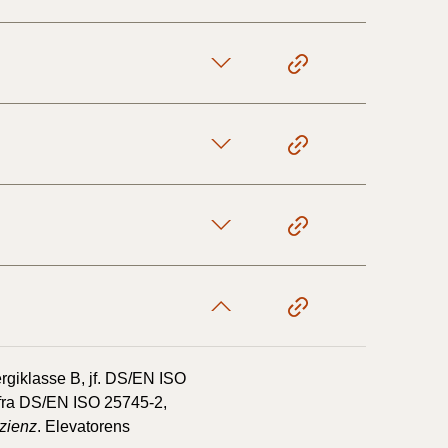
nergiklasse B, jf. DS/EN ISO
 fra DS/EN ISO 25745-2,
izienz
. Elevatorens