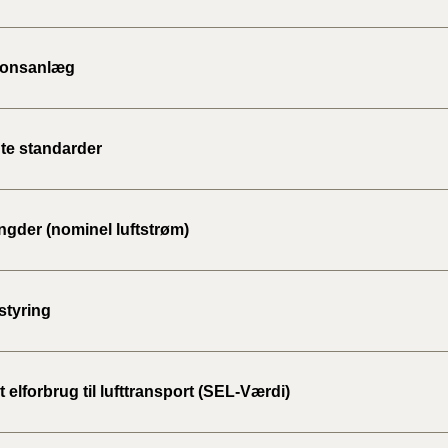
BR18 (
2020)
tionsanlæg
BR18 (
BR18 (
te standarder
2019)
BR18 (
gder (nominel luftstrøm)
BR18 (
2018)
tyring
BR18 (
BR15 
t elforbrug til lufttransport (SEL-Værdi)
Tidlig