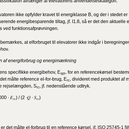
assifikation afhænger af elevatorens anvendelseskategori.
atoren ikke opfylder kravet til energiklasse B, og der i stedet er
rende energibesparende tiltag, jf. I1.8, så er det den aktuelle 
es ved funktionsafprøvningen.
 bemærkes, at elforbruget til elevatorer ikke indgår i beregninge
ehov.
on af energiforbrug og energimærkning
ens specifikke energibehov, E
, for en referencekørsel beste
spr
 det målte reference el-for-brug, E
, divideret med produktet af 
rc
e rejselængden, S
, jf. nedenstående udtryk.
rc
00 ∙ 𝐸
) / (2 ∙𝑄 ∙ 𝑆
)
𝑟𝑐
𝑟𝑐
er det målte el-forbrug til en reference kørsel, jf. ISO 25745-1 [