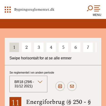
Bygningsreglementet.dk
MENU
1
2
3
4
5
6
7
8
Swipe horisontalt for at se alle emner
Se reglementet i en anden periode
BR18 (29/6 -
31/12 2021)
BR18 (Aktuelt)
11
Energiforbrug (§ 250 - §