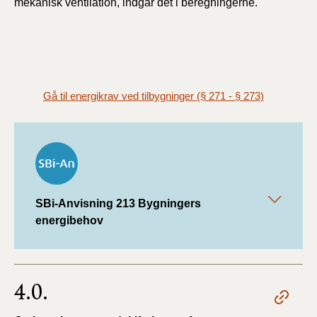
mekanisk ventilation, indgår det i beregningerne.
Gå til energikrav ved tilbygninger (§ 271 - § 273)
SBi-Anvisning 213 Bygningers
energibehov
4.0.