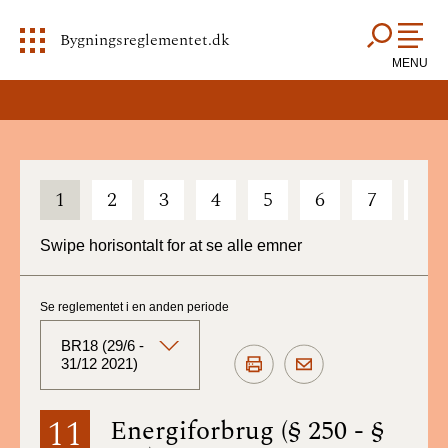
Bygningsreglementet.dk
MENU
1
2
3
4
5
6
7
8
Swipe horisontalt for at se alle emner
Se reglementet i en anden periode
BR18 (29/6 -
31/12 2021)
BR18 (Aktuelt)
11
Energiforbrug (§ 250 - §