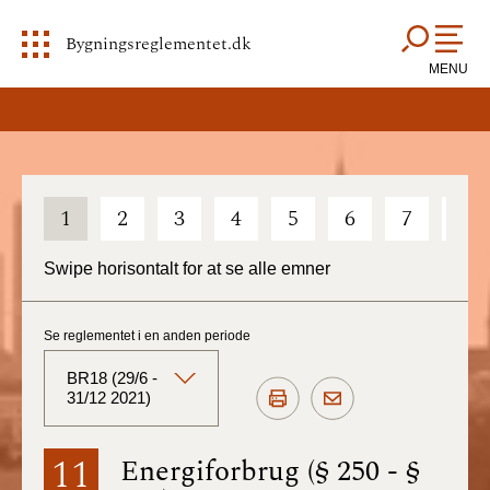
Bygningsreglementet.dk
MENU
1
2
3
4
5
6
7
8
Swipe horisontalt for at se alle emner
Se reglementet i en anden periode
BR18 (29/6 -
31/12 2021)
BR18 (Aktuelt)
11
Energiforbrug (§ 250 - §