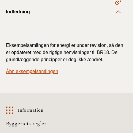
2022)
Indledning
BR18 (1/1 - 30/6
2022)
BR18 (29/6 - 31/12
2021)
Eksempelsamlingen for energi er under revision, så den
er opdateret med de rigtige henvisninger til BR18. De
grundlæggende principper er dog ikke ændret.
BR18 (1/1-29/6
2021)
Åbn eksempelsamlingen
BR18 (1/7-31/12
2020)
BR18 (10/3-30/6
2020)
Information
Information
BR18 (1/1-9/3 2020)
Byggeriets regler