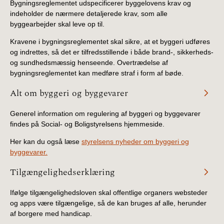
Bygningsreglementet udspecificerer byggelovens krav og
BR18 (4/7-31/12
indeholder de nærmere detaljerede krav, som alle
2019)
byggearbejder skal leve op til.
Kravene i bygningsreglementet skal sikre, at et byggeri udføres
BR18 (1/1-4/7 2019)
og indrettes, så det er tilfredsstillende i både brand-, sikkerheds-
og sundhedsmæssig henseende. Overtrædelse af
BR18 (1/7-31/12
bygningsreglementet kan medføre straf i form af bøde.
2018)
Alt om byggeri og byggevarer
BR18 (1/1-30/6
2018)
Generel information om regulering af byggeri og byggevarer
findes på Social- og Boligstyrelsens hjemmeside.
BR15 (2015-2018)
Her kan du også læse
styrelsens nyheder om byggeri og
byggevarer.
Tidligere BR (1961-
Tilgængelighedserklæring
2010)
Ifølge tilgængelighedsloven skal offentlige organers websteder
og apps være tilgængelige, så de kan bruges af alle, herunder
af borgere med handicap.