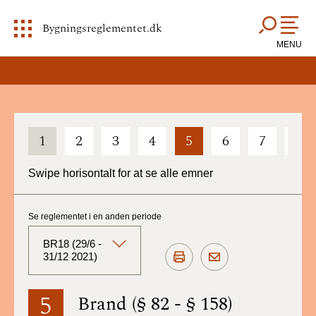
Bygningsreglementet.dk
MENU
1
2
3
4
5
6
7
8
Swipe horisontalt for at se alle emner
Se reglementet i en anden periode
BR18 (29/6 -
31/12 2021)
BR18 (Aktuelt)
5
Brand (§ 82 - § 158)