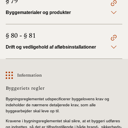
§ 79
Byggematerialer og produkter
§ 80 - § 81
Drift og vedligehold af afløbsinstallationer
Information
Information
Byggeriets regler
Bygningsreglementet udspecificerer byggelovens krav og
indeholder de nærmere detaljerede krav, som alle
byggearbejder skal leve op til.
Kravene i bygningsreglementet skal sikre, at et byggeri udføres
og indrettes, så det er tilfredsstillende i både brand-, sikkerheds-