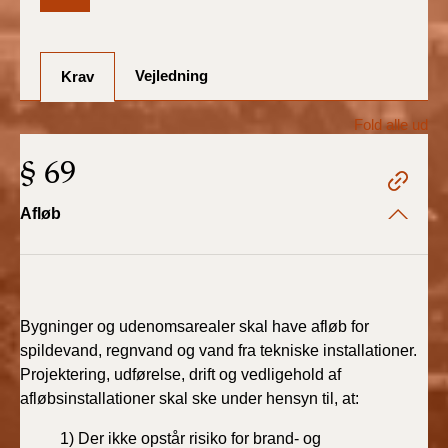
BR18 (1/7-31/12
2025)
Vejledning
Krav
BR18 (1/1-30/6
2025)
Fold alle ud
§ 69
BR18 (1/7- 31/12
2024)
Afløb
BR18 (1/1- 30/06
2024)
BR18 (1/1- 31/12
2023)
Bygninger og udenomsarealer skal have afløb for
spildevand, regnvand og vand fra tekniske installationer.
BR18 (17/9 - 31/12
Projektering, udførelse, drift og vedligehold af
2022)
afløbsinstallationer skal ske under hensyn til, at:
BR18 (1/7 - 16/9
1)
Der ikke opstår risiko for brand- og