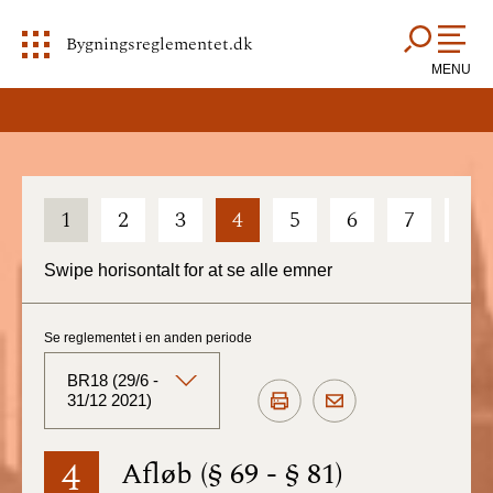
Bygningsreglementet.dk
MENU
1
2
3
4
5
6
7
8
Swipe horisontalt for at se alle emner
Se reglementet i en anden periode
BR18 (29/6 -
31/12 2021)
BR18 (Aktuelt)
4
Afløb (§ 69 - § 81)