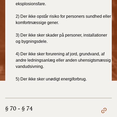
2022)
eksplosionsfare.
BR18 (1/1 - 30/6
2)
Der ikke opstår risiko for personers sundhed eller
2022)
komfortmæssige gener.
BR18 (29/6 - 31/12
3)
Der ikke sker skader på personer, installationer
2021)
og bygningsdele.
BR18 (1/1-29/6
4)
Der ikke sker forurening af jord, grundvand, af
2021)
andre ledningsanlæg eller anden uhensigtsmæssig
vandudsivning.
BR18 (1/7-31/12
2020)
5)
Der ikke sker unødigt energiforbrug.
BR18 (10/3-30/6
2020)
§ 70 - § 74
BR18 (1/1-9/3 2020)