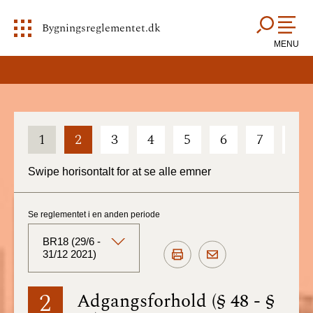
Bygningsreglementet.dk
MENU
1
2
3
4
5
6
7
8
Swipe horisontalt for at se alle emner
Se reglementet i en anden periode
BR18 (29/6 -
31/12 2021)
BR18 (Aktuelt)
2
Adgangsforhold (§ 48 - §