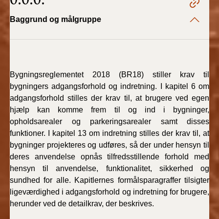
2022)
Baggrund og målgruppe
BR18 (1/1 - 30/6
2022)
BR18 (29/6 - 31/12
2021)
Bygningsreglementet 2018 (BR18) stiller krav til
bygningers adgangsforhold og indretning. I kapitel 6 om
adgangsforhold stilles der krav til, at brugere ved egen
BR18 (1/1-29/6
2021)
hjælp kan komme frem til og ind i bygninger,
opholdsarealer og parkeringsarealer samt disses
BR18 (1/7-31/12
funktioner. I kapitel 13 om indretning stilles der krav til, at
2020)
bygninger projekteres og udføres, så der under hensyn til
deres anvendelse opnås tilfredsstillende forhold med
BR18 (10/3-30/6
hensyn til anvendelse, funktionalitet, sikkerhed og
2020)
sundhed for alle. Kapitlernes formålsparagraffer tilsigter
ligeværdighed i adgangsforhold og indretning for brugere,
BR18 (1/1-9/3 2020)
herunder ved de detailkrav, der beskrives.