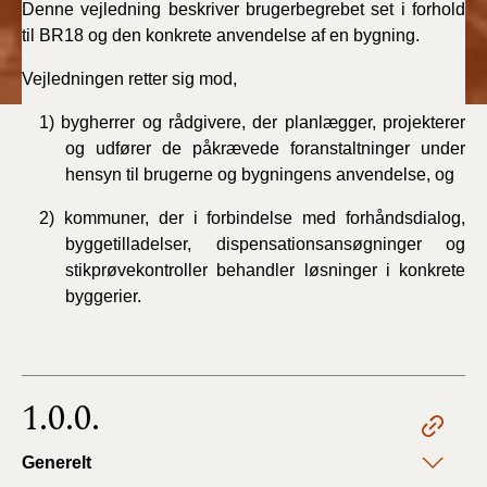
Denne vejledning beskriver brugerbegrebet set i forhold
BR18 (4/7-31/12
til BR18 og den konkrete anvendelse af en bygning.
2019)
Vejledningen retter sig mod,
BR18 (1/1-4/7 2019)
1) bygherrer og rådgivere, der planlægger, projekterer
BR18 (1/7-31/12
og udfører de påkrævede foranstaltninger under
2018)
hensyn til brugerne og bygningens anvendelse, og
2) kommuner, der i forbindelse med forhåndsdialog,
BR18 (1/1-30/6
2018)
byggetilladelser, dispensationsansøgninger og
stikprøvekontroller behandler løsninger i konkrete
byggerier.
BR15 (2015-2018)
Tidligere BR (1961-
2010)
1.0.0.
Generelt