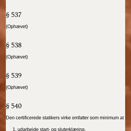
2022)
§ 537
BR18 (1/1 - 30/6
2022)
(Ophævet)
BR18 (29/6 - 31/12
§ 538
2021)
(Ophævet)
BR18 (1/1-29/6
2021)
§ 539
BR18 (1/7-31/12
2020)
(Ophævet)
BR18 (10/3-30/6
§ 540
2020)
Den certificerede statikers virke omfatter som minimum at
BR18 (1/1-9/3 2020)
udarbejde start- og sluterklæring,