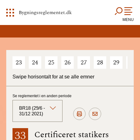
Bygningsreglementet.dk
MENU
23
24
25
26
27
28
29
30
Swipe horisontalt for at se alle emner
Se reglementet i en anden periode
BR18 (29/6 -
31/12 2021)
BR18 (Aktuelt)
33
Certificeret statikers