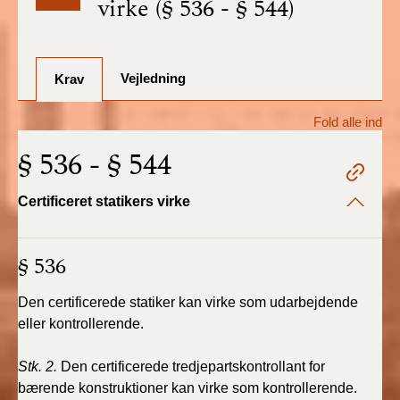
virke (§ 536 - § 544)
BR18 (1/7-31/12
2025)
Vejledning
BR18 (1/1-30/6
Krav
2025)
Fold alle ind
BR18 (1/7- 31/12
§ 536 - § 544
2024)
Certificeret statikers virke
BR18 (1/1- 30/06
2024)
§ 536
BR18 (1/1- 31/12
2023)
Den certificerede statiker kan virke som udarbejdende
eller kontrollerende.
BR18 (17/9 - 31/12
2022)
Stk. 2.
Den certificerede tredjepartskontrollant for
bærende konstruktioner kan virke som kontrollerende
.
BR18 (1/7 - 16/9