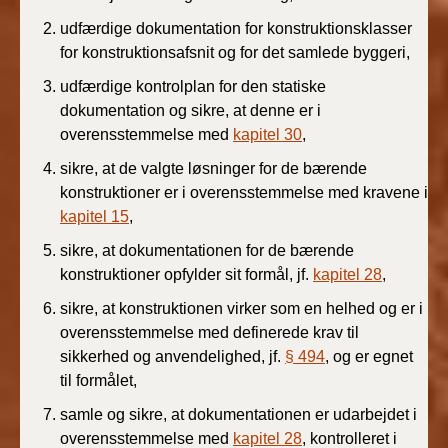
BR18 (4/7-31/12
udfærdige dokumentation for konstruktionsklasser
2019)
for konstruktionsafsnit og for det samlede byggeri,
BR18 (1/1-4/7 2019)
udfærdige kontrolplan for den statiske
dokumentation og sikre, at denne er i
BR18 (1/7-31/12
overensstemmelse med
kapitel 30
,
2018)
sikre, at de valgte løsninger for de bærende
konstruktioner er i overensstemmelse med kravene i
BR18 (1/1-30/6
kapitel 15
,
2018)
sikre, at dokumentationen for de bærende
BR15 (2015-2018)
konstruktioner opfylder sit formål, jf.
kapitel 28
,
sikre, at konstruktionen virker som en helhed og er i
Tidligere BR (1961-
overensstemmelse med definerede krav til
2010)
sikkerhed og anvendelighed, jf.
§ 494
, og er egnet
til formålet,
samle og sikre, at dokumentationen er udarbejdet i
overensstemmelse med
kapitel 28
, kontrolleret i