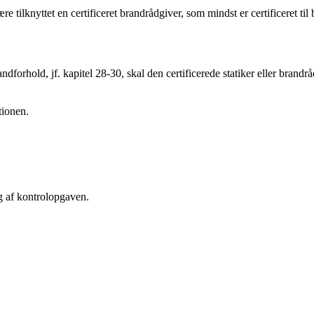
være tilknyttet en certificeret brandrådgiver, som mindst er certificeret til
rhold, jf. kapitel 28-30, skal den certificerede statiker eller brandråd
tionen.
g af kontrolopgaven.