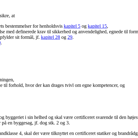
ikre, at
ets bestemmelser for henholdsvis
kapitel 5
og
kapitel 15
,
se med definerede krav til sikkerhed og anvendelighed, egnede til form
pfylder sit formål, jf.
kapitel 28
og
29
.
0
.
ningen,
e til forhold, hvor der kan drages tvivl om egne kompetencer, og
 og byggeriet i sin helhed og skal være certificeret svarende til den høj
r på en byggesag, jf. dog stk. 2 og 3
.
andklasse 4, skal der være tilknyttet en certificeret statiker og brandråd