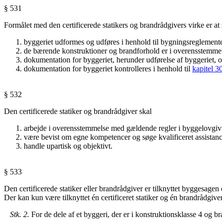
§ 531
Formålet med den certificerede statikers og brandrådgivers virke er at s
byggeriet udformes og udføres i henhold til bygningsreglement
de bærende konstruktioner og brandforhold er i overensstemmel
dokumentation
for
byggeriet,
herunder
udførelse
af
byggeriet,
o
dokumentation for byggeriet kontrolleres i henhold til
kapitel 3
§ 532
Den certificerede statiker og brandrådgiver skal
arbejde i overensstemmelse med gældende regler i byggelovgiv
være bevist om egne kompetencer og søge kvalificeret assistanc
handle upartisk og objektivt.
§ 533
Den certificerede statiker eller brandrådgiver er tilknyttet byggesagen
Der kan kun være tilknyttet én certificeret statiker og én brandrådgive
Stk. 2.
For de dele af et byggeri, der er i konstruktionsklasse 4 og br