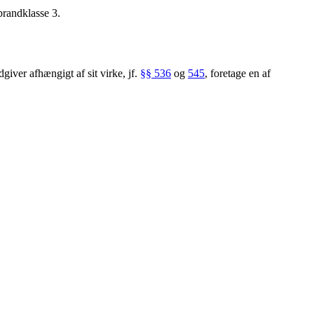
 brandklasse 3.
giver afhængigt af sit virke, jf.
§§ 536
og
545
, foretage en af