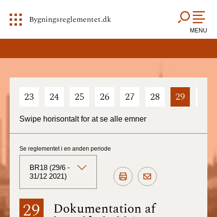
Bygningsreglementet.dk
MENU
23
24
25
26
27
28
29
30
Swipe horisontalt for at se alle emner
Se reglementet i en anden periode
BR18 (29/6 -
31/12 2021)
BR18 (Aktuelt)
29
Dokumentation af