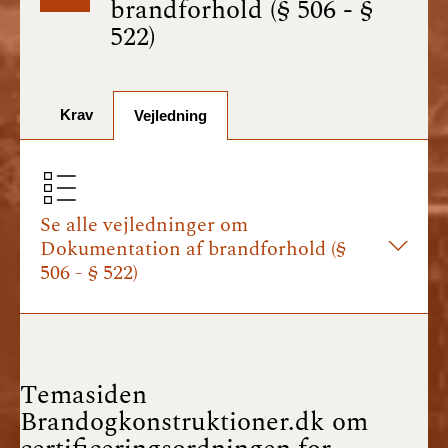
brandforhold (§ 506 - §
BR18 (1/7-31/12
522)
2025)
BR18 (1/1-30/6
2025)
Krav
Vejledning
BR18 (1/7- 31/12
2024)
Se alle vejledninger om
BR18 (1/1- 30/06
Dokumentation af brandforhold (§
2024)
506 - § 522)
BR18 (1/1- 31/12
2023)
BR18 (17/9 - 31/12
Temasiden
2022)
Brandogkonstruktioner.dk om
BR18 (1/7 - 16/9