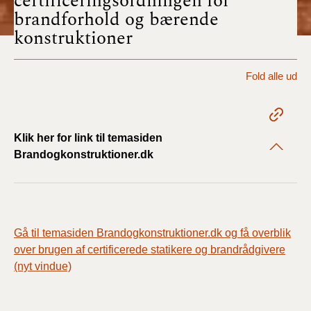
certificeringsordningen for
2022)
brandforhold og bærende
konstruktioner
BR18 (1/1 - 30/6
2022)
Fold alle ud
BR18 (29/6 - 31/12
2021)
Klik her for link til temasiden
BR18 (1/1-29/6
2021)
Brandogkonstruktioner.dk
BR18 (1/7-31/12
2020)
Gå til temasiden Brandogkonstruktioner.dk og få overblik
BR18 (10/3-30/6
over brugen af certificerede statikere og brandrådgivere
2020)
(nyt vindue)
BR18 (1/1-9/3 2020)