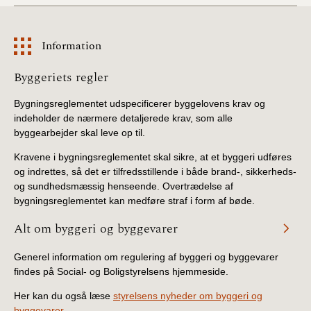
BR18 (4/7-31/12
2019)
Information
BR18 (1/1-4/7 2019)
Information
Byggeriets regler
BR18 (1/7-31/12
Bygningsreglementet udspecificerer byggelovens krav og
2018)
indeholder de nærmere detaljerede krav, som alle
byggearbejder skal leve op til.
BR18 (1/1-30/6
2018)
Kravene i bygningsreglementet skal sikre, at et byggeri udføres
og indrettes, så det er tilfredsstillende i både brand-, sikkerheds-
og sundhedsmæssig henseende. Overtrædelse af
BR15 (2015-2018)
bygningsreglementet kan medføre straf i form af bøde.
Alt om byggeri og byggevarer
Tidligere BR (1961-
2010)
Generel information om regulering af byggeri og byggevarer
findes på Social- og Boligstyrelsens hjemmeside.
Her kan du også læse
styrelsens nyheder om byggeri og
byggevarer.