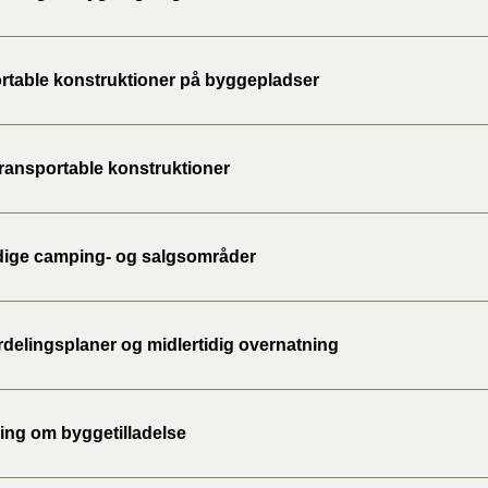
2023)
BR18 (
rtable konstruktioner på byggepladser
2022)
BR18 (
2022)
transportable konstruktioner
BR18 (
2022)
idige camping- og salgsområder
BR18 (
2021)
rdelingsplaner og midlertidig overnatning
BR18 (
BR18 (
ng om byggetilladelse
2020)