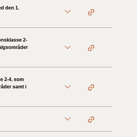
ed den 1.
onsklasse 2-
 salgsområder
e 2-4, som
råder samt i