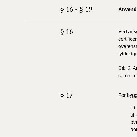
§ 16 - § 19
Anvendel
§ 16
Ved ansø
certifice
overenss
fyldestgø
Stk. 2. 
samlet o
§ 17
For bygg
1) 
til
ov
do