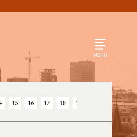
MENU
4
15
16
17
18
19
20
21
22