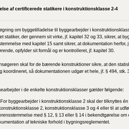
BR18 (
se af certificerede statikere i konstruktionsklasse 2-4
2020)
BR18 (
gning om byggetilladelse til byggearbejder i konstruktionsklasse
ret statiker, der gennem sit virke, jf. kapitel 32 og 33, sikrer, at b
BR18 (
temmelse med kapitel 15 samt sikrer, at dokumentation herfor, jf.
2019)
rende, opfylder sit formål og er kontrolleret, jf. kapitel 30.
BR18 (
Ansøgeren skal for de bærende konstruktioner sikre, at den stati
g koordineret, så dokumentationen udgør et hele, jf. § 494, stk. 
BR18 (
2018)
earbejder i de enkelte konstruktionsklasser gælder følgende:
BR18 (
For byggearbejder i konstruktionsklasse 2 skal der tilknyttes én st
 konstruktionsklasse 2, konstruktionsklasse 3 og 4 eller til at udfø
BR15 
erensstemmelse med § 12, § 13 eller § 14 i bekendtgørelse om ce
kumentation af tekniske forhold i bygningsreglementet.
Tidlig