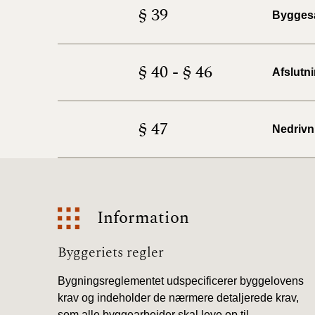
§ 39
Bygges
§ 40 - § 46
Afslutn
§ 47
Nedrivn
Information
Information
Byggeriets regler
Bygningsreglementet udspecificerer byggelovens
krav og indeholder de nærmere detaljerede krav,
som alle byggearbejder skal leve op til.