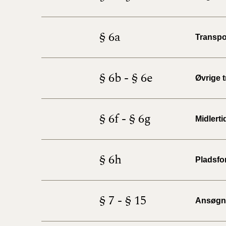
§ 6a
Transpo
§ 6b - § 6e
Øvrige 
§ 6f - § 6g
Midlert
§ 6h
Pladsfo
§ 7 - § 15
Ansøgni