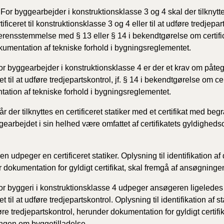
2010)
For byggearbejder i konstruktionsklasse 3 og 4 skal der tilknyttes
tificeret til konstruktionsklasse 3 og 4 eller til at udføre tredjepar
erensstemmelse med § 13 eller § 14 i bekendtgørelse om certifi
kumentation af tekniske forhold i bygningsreglementet.
For byggearbejder i konstruktionsklasse 4 er der et krav om påtegn
ret til at udføre tredjepartskontrol, jf. § 14 i bekendtgørelse om ce
ation af tekniske forhold i bygningsreglementet.
Når der tilknyttes en certificeret statiker med et certifikat med 
gearbejdet i sin helhed være omfattet af certifikatets gyldighed
 udpeger en certificeret statiker. Oplysning til identifikation af 
 dokumentation for gyldigt certifikat, skal fremgå af ansøgninge
or byggeri i konstruktionsklasse 4 udpeger ansøgeren ligeledes e
ret til at udføre tredjepartskontrol. Oplysning til identifikation af st
føre tredjepartskontrol, herunder dokumentation for gyldigt certifi
gen om byggetilladelse.