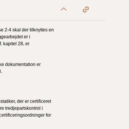
10/3-30/6
1/1-9/3 2020)
 2-4 skal der tilknyttes en
yggearbejdet er i
4/7-31/12
 kapitel 28, er
1/1-4/7 2019)
ske dokumentation er
3.
1/7-31/12
1/1-30/6 2018)
atiker, der er certificeret
re tredjepartskontrol i
(2015-2018)
rtificeringsordninger for
ere BR (1961-