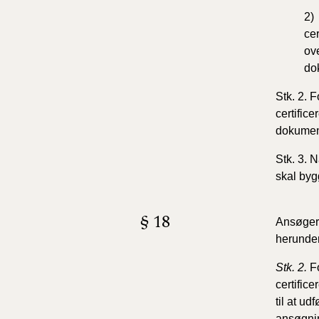
2) 
cer
ov
do
Stk. 2. 
certifice
dokument
Stk. 3. 
skal byg
§ 18
Ansøgeren
herunder
Stk. 2.
F
certifice
til at ud
ansøgnin