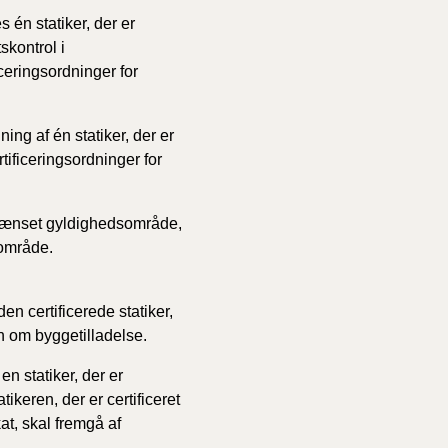
 én statiker, der er
tskontrol i
ceringsordninger for
ing af én statiker, der er
rtificeringsordninger for
begrænset gyldighedsområde,
sområde.
den certificerede statiker,
n om byggetilladelse.
n statiker, der er
atikeren, der er certificeret
kat, skal fremgå af