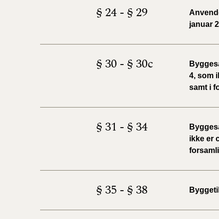
§ 24 - § 29
Anvendel
januar 
§ 30 - § 30c
Byggesa
4, som i
samt i f
§ 31 - § 34
Byggesa
ikke er 
forsamli
§ 35 - § 38
Byggeti