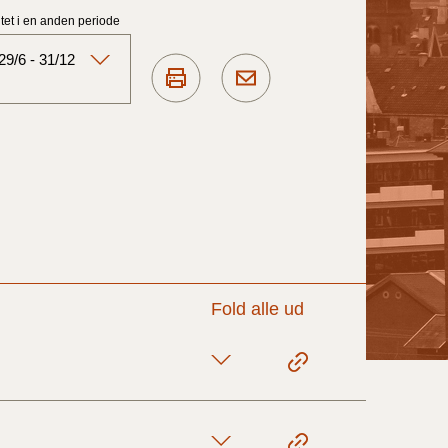
et i en anden periode
9/6 - 31/12
Aktuelt)
1/7-31/12
1/1-30/6 2025)
1/7- 31/12
Fold alle ud
1/1- 30/06
1/1- 31/12