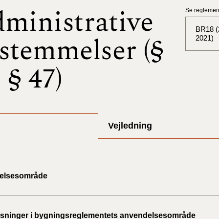
ministrative
Se reglement
BR18 (2
stemmelser (§
2021)
- § 47)
BR18 (
BR18 (
2025)
BR18 (
Vejledning
BR18 (
2024)
elsesområde
BR18 (
2024)
ninger i bygningsreglementets anvendelsesområde
BR18 (