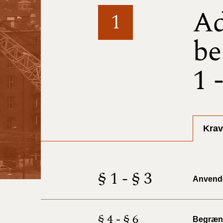
Ad
1
be
1 
Krav
§ 1 - § 3
Anvend
§ 4 - § 6
Begræns