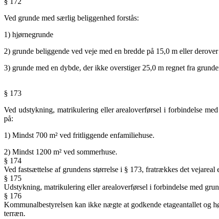
§ 172
Ved grunde med særlig beliggenhed forstås:
1) hjørnegrunde
2) grunde beliggende ved veje med en bredde på 15,0 m eller derover
3) grunde med en dybde, der ikke overstiger 25,0 m regnet fra grund
§ 173
Ved udstykning, matrikulering eller arealoverførsel i forbindelse 
på:
1) Mindst 700 m² ved fritliggende enfamiliehuse.
2) Mindst 1200 m² ved sommerhuse.
§ 174
Ved fastsættelse af grundens størrelse i § 173, fratrækkes
det vejareal 
§ 175
Udstykning, matrikulering eller arealoverførsel i
forbindelse med grund
§ 176
Kommunalbestyrelsen kan ikke nægte at godkende etageantallet og højd
terræn.