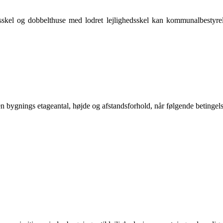
edsskel og dobbelthuse med lodret lejlighedsskel kan kommunalbestyr
gnings etageantal, højde og afstandsforhold, når følgende betingelse