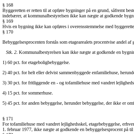
§ 168
Byggeretten er retten til at opføre bygninger på en grund, såfremt b
indebærer, at kommunalbestyrelsen ikke kan nægte at godkende bygni
§ 169
Hvis en bygning ikke kan opføres i overensstemmelse med byggerette
§ 170
Bebyggelsesprocenten forstås som etagearealets procentvise andel af g
Stk. 2.
Kommunalbestyrelsen kan ikke nægte at godkende en bygnings
1) 60 pct. for etageboligbebyggelse.
2) 40 pct. for helt eller delvist sammenbyggede enfamiliehuse, herun
3) 30 pct. for fritliggende en - og tofamiliehuse med vandret lejlighe
4) 15 pct. for sommerhuse.
5) 45 pct. for anden bebyggelse, herunder bebyggelse, der ikke er omfat
§ 171
For tofamiliehuse med vandret lejlighedsskel, etagebebyggelse, erhv
1. februar 1977, ikke nægte at godkende en bebyggelsesprocent på til