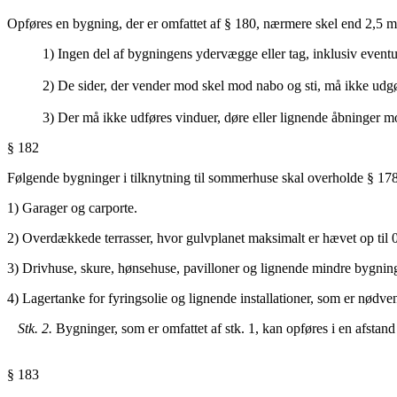
Opføres en bygning, der er omfattet af § 180, nærmere skel end 2,5 m,
1) Ingen del af bygningens ydervægge eller tag, inklusiv eventu
2) De sider, der vender mod skel mod nabo og sti, må ikke ud
3) Der må ikke udføres vinduer, døre eller lignende åbninger m
§ 182
Følgende bygninger i tilknytning til sommerhuse skal overholde § 178
1) Garager og carporte.
2) Overdækkede terrasser, hvor gulvplanet maksimalt er hævet op til 
3) Drivhuse, skure, hønsehuse, pavilloner og lignende mindre bygning
4) Lagertanke for fyringsolie og lignende installationer, som er nødven
Stk. 2.
Bygninger, som er omfattet af stk. 1, kan opføres i en afstand
§ 183