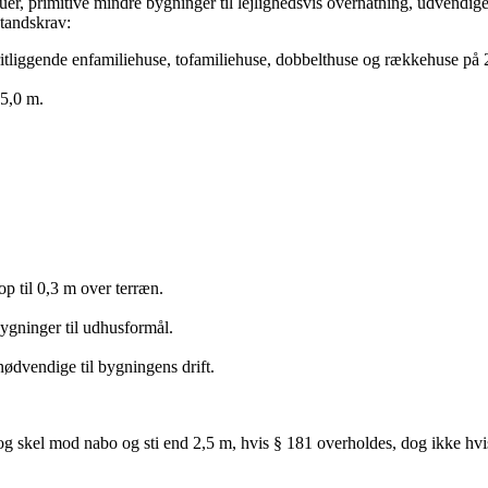
uer, primitive mindre bygninger til lejlighedsvis overnatning, udvendige
standskrav:
fritliggende enfamiliehuse, tofamiliehuse, dobbelthuse og rækkehuse på 
 5,0 m.
p til 0,3 m over terræn.
ygninger til udhusformål.
 nødvendige til bygningens drift.
og skel mod nabo og sti end 2,5 m, hvis § 181 overholdes, dog ikke hvi