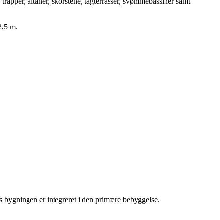
 trapper, altaner, skorstene, tagterrasser, svømmebassiner samt
2,5 m.
s bygningen er integreret i den primære bebyggelse.