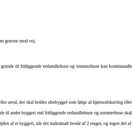
ens grænse mod vej.
med grunde til fritliggende enfamiliehuse og sommerhuse kan kommuna
eller areal, der skal holdes ubebygget
som følge af hjørneafskæring ell
e til andet byggeri end fritliggende
enfamiliehuse og sommerhuse skal 
en af et byggeri, når det maksimalt består af 2 etager, og ingen del 