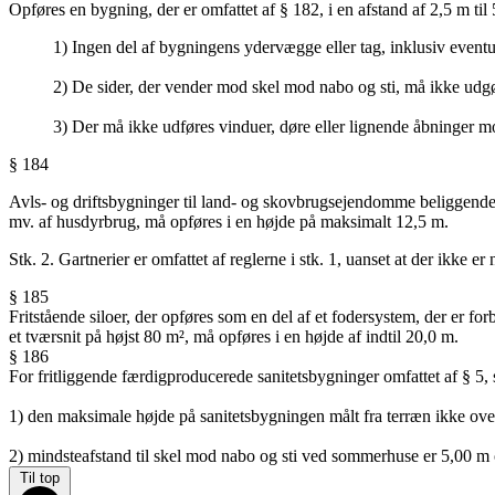
Opføres en bygning, der er omfattet af § 182, i en afstand af 2,5 m til 
1) Ingen del af bygningens ydervægge eller tag, inklusiv even
2) De sider, der vender mod skel mod nabo og sti, må ikke ud
3) Der må ikke udføres vinduer, døre eller lignende åbninger m
§ 184
Avls- og driftsbygninger til land- og skovbrugsejendomme beliggende i
mv. af husdyrbrug, må opføres i en højde på maksimalt 12,5 m.
Stk. 2. Gartnerier er omfattet af reglerne i stk. 1, uanset at der ikke
§ 185
Fritstående siloer, der opføres som en del af et fodersystem, der er fo
et tværsnit på højst 80 m², må opføres i en højde af indtil 20,0 m.
§ 186
For fritliggende færdigproducerede sanitetsbygninger omfattet af § 5,
1) den maksimale højde på sanitetsbygningen målt fra terræn ikke ove
2) mindsteafstand til skel mod nabo og sti ved sommerhuse er 5,00 m 
Til top