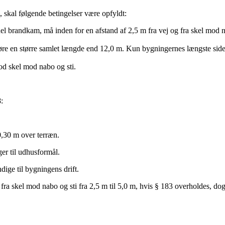
 skal følgende betingelser være opfyldt:
el brandkam, må inden for en afstand af 2,5 m fra vej og fra skel mod 
gøre en større samlet længde end 12,0 m. Kun bygningernes længste sid
od skel mod nabo og sti.
:
0,30 m over terræn.
er til udhusformål.
dige til bygningens drift.
 fra skel mod nabo og sti fra 2,5 m til 5,0 m, hvis § 183 overholdes, d