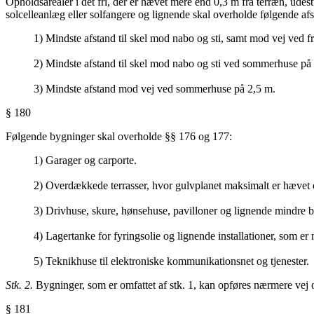
Opholdsarealer i det fri, der er hævet mere end 0,3 m fra terræn, udest
solcelleanlæg eller solfangere og lignende skal overholde følgende af
1) Mindste afstand til skel mod nabo og sti, samt mod vej ved 
2) Mindste afstand til skel mod nabo og sti ved sommerhuse på
3) Mindste afstand mod vej ved sommerhuse på 2,5 m.
§ 180
Følgende bygninger skal overholde §§ 176 og 177:
1) Garager og carporte.
2) Overdækkede terrasser, hvor gulvplanet maksimalt er hævet o
3) Drivhuse, skure, hønsehuse, pavilloner og lignende mindre b
4) Lagertanke for fyringsolie og lignende installationer, som er
5) Teknikhuse til elektroniske kommunikationsnet og tjenester.
Stk. 2.
Bygninger, som er omfattet af stk. 1, kan opføres nærmere vej 
§ 181