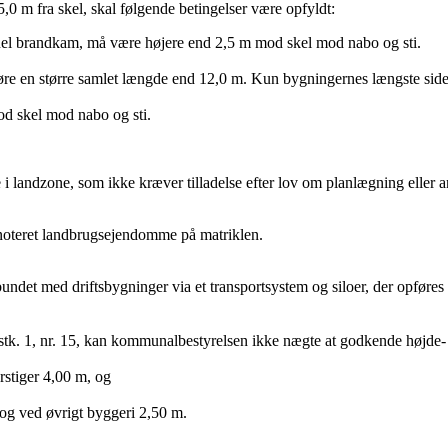
5,0 m fra skel, skal følgende betingelser være opfyldt:
tuel brandkam, må være højere end 2,5 m mod skel mod nabo og sti.
gøre en større samlet længde end 12,0 m. Kun bygningernes længste sid
od skel mod nabo og sti.
 landzone, som ikke kræver tilladelse efter lov om planlægning eller a
 er noteret landbrugsejendomme på matriklen.
rbundet med driftsbygninger via et transportsystem og siloer, der opføre
 stk. 1, nr. 15, kan kommunalbestyrelsen ikke nægte at godkende højde-
rstiger 4,00 m, og
og ved øvrigt byggeri 2,50 m.