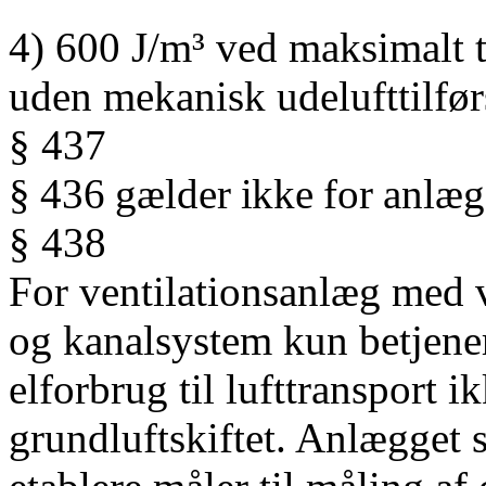
4) 600 J/m³ ved maksimalt 
uden mekanisk udelufttilfør
§ 437
§
436
gælder
ikke
for
anlæg
§ 438
For ventilationsanlæg med 
og kanalsystem kun betjener
elforbrug til lufttransport 
grundluftskiftet. Anlægget sk