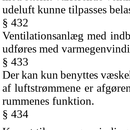
udeluft kunne tilpasses bela
§ 432
Ventilationsanlæg
med
ind
udføres
med
varmegenvindi
§ 433
Der
kan
kun
benyttes
væske
af
luftstrømmene
er
afgøre
rummenes funktion.
§ 434