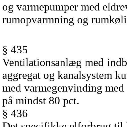
og varmepumper med eldrev
rumopvarmning og rumkølin
§ 435
Ventilationsanlæg
med
ind
aggregat
og
kanalsystem
ku
med varmegenvinding
med
på
mindst 80
pct.
§ 436
Det specifikke elforbrug til