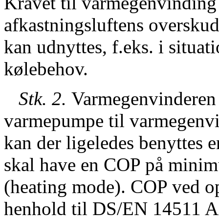
Kravet til varmegenvinding 
afkastningsluftens oversku
kan udnyttes, f.eks. i situat
kølebehov.
Stk. 2.
Varmegenvinderen
varmepumpe til varmegenv
kan der ligeledes benytte
skal have en COP på minim
(heating mode). COP ved o
henhold til DS/EN 14511 A