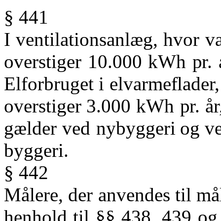
§ 441
I
ventilationsanlæg,
hvor
v
overstiger
10.000
kWh
pr.
Elforbruget
i
elvarmeflader,
overstiger
3.000
kWh
pr.
år
gælder
ved
nybyggeri
og
v
byggeri.
§ 442
Målere,
der
anvendes
til
må
henhold
til
§§
438,
439
og