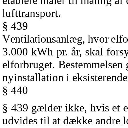
etablere måler til måling af 
lufttransport.
§ 439
V
entilationsanlæg,
hvor
elf
3.000
kWh
pr.
år,
skal
fors
elforbruget.
Bestemmelsen
nyinstallation
i
eksisterende
§ 440
§
439
gælder
ikke,
hvis
et
e
udvides
til
at
dække
andre
l