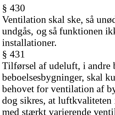
§ 430
Ventilation
skal
ske,
så
unød
undgås,
og
så
funktionen
ik
installationer.
§ 431
Tilførsel af udeluft, i andr
beboelsesbygninger, skal ku
behovet for ventilation af b
dog sikres, at luftkvaliteten
med stærkt varierende ventil