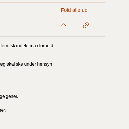
Fold alle ud
17/9 - 31/12
1/7 - 16/9
termisk
indeklima
i
forhold
1/1 - 30/6
læg
skal
ske
under
hensyn
29/6 - 31/12
ige
gener.
1/1-29/6 2021)
ner.
1/7-31/12