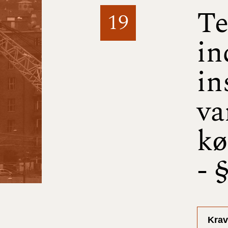
Te
19
in
in
va
kø
- 
Krav