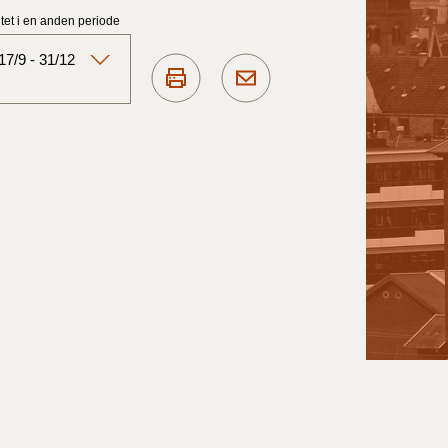
et i en anden periode
7/9 - 31/12
Aktuelt)
1/7-31/12
1/1-30/6 2025)
1/7- 31/12
1/1- 30/06
1/1- 31/12