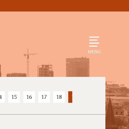
MENU
4
15
16
17
18
19
20
21
22