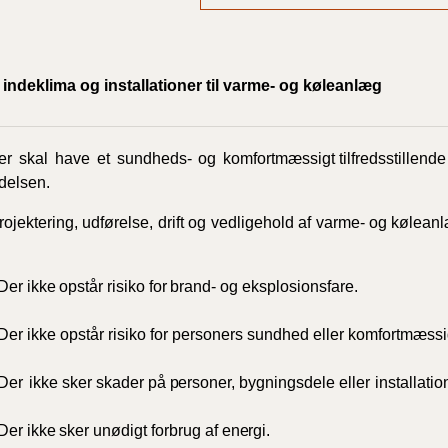
2023)
BR18 (
2022)
indeklima og installationer til varme- og køleanlæg
BR18 (
2022)
er
skal
have
et
sundheds-
og
komfortmæssigt tilfredsstillende
delsen.
BR18 (
rojektering,
udførelse,
drift
og
vedligehold
af
varme-
og kølean
2022)
BR18 (
Der
ikke
opstår
risiko
for
brand-
og
eksplosionsfare.
2021)
Der ikke opstår risiko for personers sundhed eller komfortmæss
BR18 (
Der
ikke sker skader på
personer,
bygningsdele eller
installatio
BR18 (
2020)
Der
ikke
sker
unødigt
forbrug
af
energi.