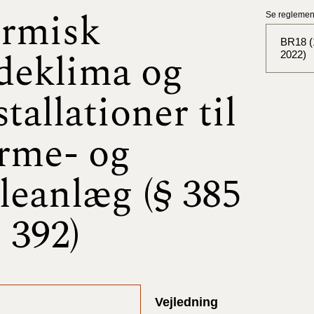
rmisk
Se reglement
BR18 (1
deklima og
2022)
stallationer til
BR18 (
BR18 (
rme- og
2025)
leanlæg (§ 385
BR18 (
BR18 (
§ 392)
2024)
BR18 (
2024)
Vejledning
BR18 (