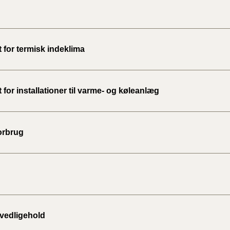
BR18 (
2020)
BR18 (
 for termisk indeklima
BR18 (
2019)
 for installationer til varme- og køleanlæg
BR18 (
orbrug
BR18 (
2018)
BR18 (
BR15 
 vedligehold
Tidlig