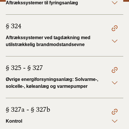
Aftrækssystemer til fyringsanlæg
BR18 (4/7-31/12
2019)
§ 324
BR18 (1/1-4/7 2019)
Aftrækssystemer ved tagdækning med
BR18 (1/7-31/12
2018)
utilstrækkelig brandmodstandsevne
BR18 (1/1-30/6
2018)
§ 325 - § 327
BR15 (2015-2018)
Øvrige energiforsyningsanlæg: Solvarme-,
solcelle-, køleanlæg og varmepumper
Tidligere BR (1961-
2010)
§ 327a - § 327b
Kontrol