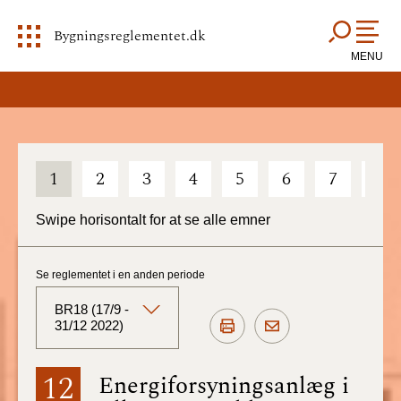
Bygningsreglementet.dk
MENU
1
2
3
4
5
6
7
8
Swipe horisontalt for at se alle emner
Se reglementet i en anden periode
BR18 (17/9 -
31/12 2022)
BR18 (Aktuelt)
12
Energiforsyningsanlæg i