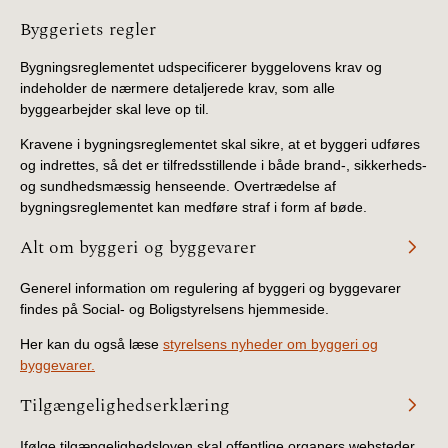
2022)
Information
Byggeriets regler
BR18 (1/1 - 30/6
Bygningsreglementet udspecificerer byggelovens krav og
2022)
indeholder de nærmere detaljerede krav, som alle
byggearbejder skal leve op til.
BR18 (29/6 - 31/12
Kravene i bygningsreglementet skal sikre, at et byggeri udføres
2021)
og indrettes, så det er tilfredsstillende i både brand-, sikkerheds-
og sundhedsmæssig henseende. Overtrædelse af
BR18 (1/1-29/6
bygningsreglementet kan medføre straf i form af bøde.
2021)
Alt om byggeri og byggevarer
BR18 (1/7-31/12
Generel information om regulering af byggeri og byggevarer
2020)
findes på Social- og Boligstyrelsens hjemmeside.
BR18 (10/3-30/6
Her kan du også læse
styrelsens nyheder om byggeri og
2020)
byggevarer.
Tilgængelighedserklæring
BR18 (1/1-9/3 2020)
Ifølge tilgængelighedsloven skal offentlige organers websteder