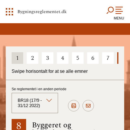
Bygningsreglementet.dk
MENU
1
2
3
4
5
6
7
8
Swipe horisontalt for at se alle emner
Se reglementet i en anden periode
BR18 (17/9 -
31/12 2022)
BR18 (Aktuelt)
8
Byggeret og