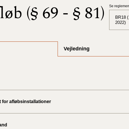
løb (§ 69 - § 81)
Se reglement
BR18 (1
2022)
BR18 (
Vejledning
BR18 (
2025)
BR18 (
BR18 (
2024)
 for afløbsinstallationer
BR18 (
2024)
and
BR18 (