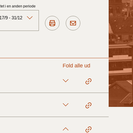
et i en anden periode
7/9 - 31/12
Aktuelt)
1/7-31/12
Fold alle ud
1/1-30/6 2025)
1/7- 31/12
1/1- 30/06
1/1- 31/12