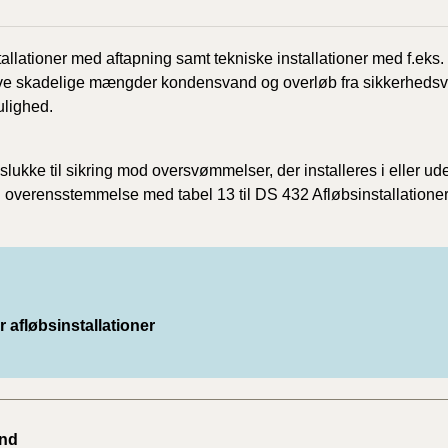
2023)
allationer
med aftapning samt tekniske installationer med f.eks.
BR18 (
ve skadelige mængder kondensvand og overløb fra sikkerhedsve
2022)
lighed.
BR18 (
2022)
lukke til sikring mod oversvømmelser, der installeres
i eller ud
i overensstemmelse med tabel 13 til DS 432 Afløbsinstallationer
BR18 (
2022)
BR18 (
2021)
 afløbsinstallationer
BR18 (
BR18 (
2020)
nd