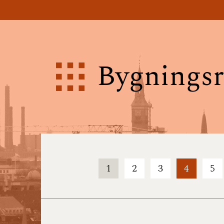
Bygningsr
1
2
3
4
5