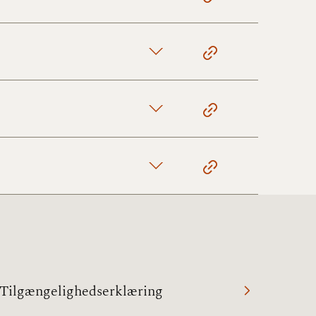
10/3-30/6
1/1-9/3 2020)
4/7-31/12
1/1-4/7 2019)
1/7-31/12
1/1-30/6 2018)
(2015-2018)
Tilgængelighedserklæring
ere BR (1961-