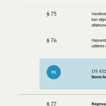
§ 75
Vandinst
kan afgi
afløbsmu
§ 76
Højvands
udføres 
DS 432
Norm for
§ 77
Regnva