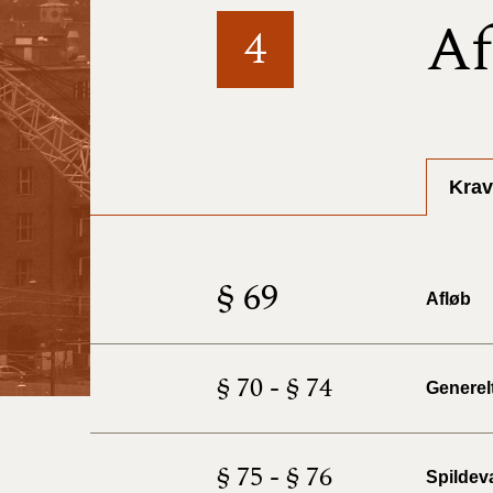
Af
4
Krav
§ 69
Afløb
§ 70 - § 74
Generelt
§ 75 - § 76
Spildev