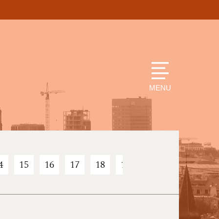
MENU
4
15
16
17
18
19
20
21
22