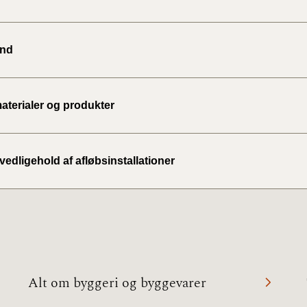
BR18 (
2020)
nd
BR18 (
BR18 (
terialer og produkter
2019)
BR18 (
 vedligehold af afløbsinstallationer
BR18 (
2018)
BR18 (
BR15 
Alt om byggeri og byggevarer
Tidlig