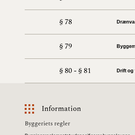
§ 78
Drænva
§ 79
Byggema
§ 80 - § 81
Drift og
Information
Information
Byggeriets regler