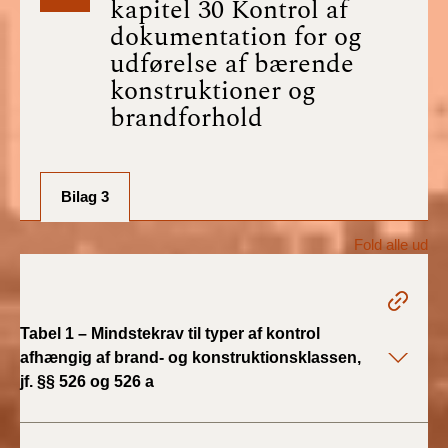
kapitel 30 Kontrol af
BR18 (1/7-31/12
dokumentation for og
2025)
udførelse af bærende
konstruktioner og
BR18 (1/1-30/6
brandforhold
2025)
BR18 (1/7- 31/12
2024)
Bilag 3
BR18 (1/1- 30/06
Fold alle ud
2024)
BR18 (1/1- 31/12
2023)
Tabel 1 – Mindstekrav til typer af kontrol
afhængig af brand- og konstruktionsklassen,
BR18 (17/9 - 31/12
jf. §§ 526 og 526 a
2022)
BR18 (1/7 - 16/9