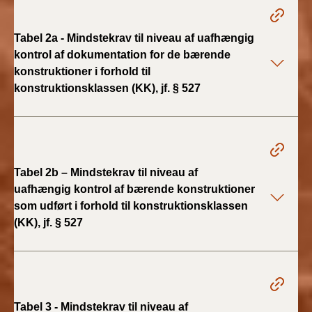
2022)
Tabel 2a - Mindstekrav til niveau af uafhængig
BR18 (1/1 - 30/6
kontrol af dokumentation for de bærende
2022)
konstruktioner i forhold til
konstruktionsklassen (KK), jf. § 527
BR18 (29/6 - 31/12
2021)
BR18 (1/1-29/6
2021)
Tabel 2b – Mindstekrav til niveau af
BR18 (1/7-31/12
uafhængig kontrol af bærende konstruktioner
2020)
som udført i forhold til konstruktionsklassen
(KK), jf. § 527
BR18 (10/3-30/6
2020)
BR18 (1/1-9/3 2020)
Tabel 3 - Mindstekrav til niveau af