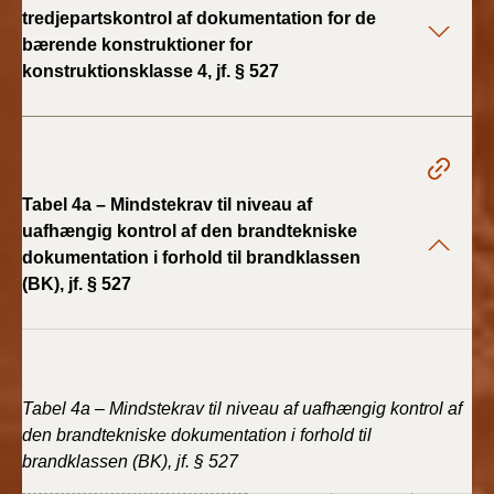
BR18 (4/7-31/12
tredjepartskontrol af dokumentation for de
2019)
bærende konstruktioner for
konstruktionsklasse 4, jf. § 527
BR18 (1/1-4/7 2019)
BR18 (1/7-31/12
2018)
Tabel 4a – Mindstekrav til niveau af
BR18 (1/1-30/6
uafhængig kontrol af den brandtekniske
2018)
dokumentation i forhold til brandklassen
(BK), jf. § 527
BR15 (2015-2018)
Tidligere BR (1961-
2010)
Tabel 4a – Mindstekrav til niveau af uafhængig kontrol af
den brandtekniske dokumentation i forhold til
brandklassen (BK), jf. § 527