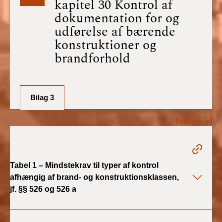
kapitel 30 Kontrol af
BR18 (1/7-31/12
dokumentation for og
2025)
udførelse af bærende
konstruktioner og
BR18 (1/1-30/6
brandforhold
2025)
BR18 (1/7- 31/12
2024)
Bilag 3
BR18 (1/1- 30/06
Fold alle ud
2024)
BR18 (1/1- 31/12
2023)
Tabel 1 – Mindstekrav til typer af kontrol
afhængig af brand- og konstruktionsklassen,
BR18 (17/9 - 31/12
jf. §§ 526 og 526 a
2022)
BR18 (1/7 - 16/9