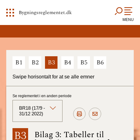
Bygningsreglementet.dk
MENU
B1
B2
B3
B4
B5
B6
Swipe horisontalt for at se alle emner
Se reglementet i en anden periode
BR18 (17/9 -
31/12 2022)
BR18 (Aktuelt)
B3
Bilag 3: Tabeller til