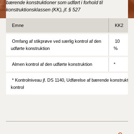
bærende konstruktioner som udført i forhold til
BR18 (4/7-31/12
konstruktionsklassen (KK), jf. § 527
2019)
BR18 (1/1-4/7 2019)
Emne
KK2
BR18 (1/7-31/12
Omfang af stikprøve ved særlig kontrol af den
10
2018)
udførte konstruktion
%
BR18 (1/1-30/6
Almen kontrol af den udførte konstruktion
*
2018)
* Kontrolniveau jf. DS 1140, Udførelse af bærende konstruktio
BR15 (2015-2018)
kontrol
Tidligere BR (1961-
2010)