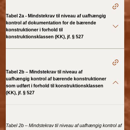
2022)
Tabel 2a - Mindstekrav til niveau af uafhængig
BR18 (1/1 - 30/6
kontrol af dokumentation for de bærende
2022)
konstruktioner i forhold til
konstruktionsklassen (KK), jf. § 527
BR18 (29/6 - 31/12
2021)
BR18 (1/1-29/6
2021)
Tabel 2b – Mindstekrav til niveau af
BR18 (1/7-31/12
uafhængig kontrol af bærende konstruktioner
2020)
som udført i forhold til konstruktionsklassen
(KK), jf. § 527
BR18 (10/3-30/6
2020)
BR18 (1/1-9/3 2020)
Tabel 2b – Mindstekrav til niveau af uafhængig kontrol af