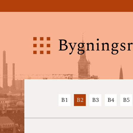
Bygningsr
B1
B2
B3
B4
B5