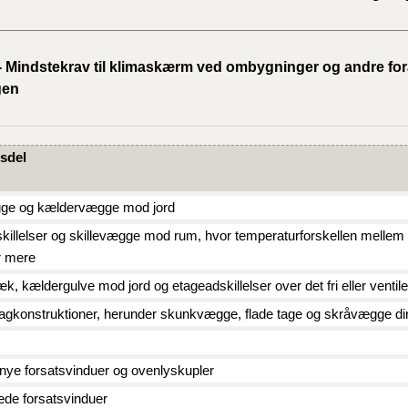
2023)
BR18 (
 - Mindstekrav til klimaskærm ved ombygninger og andre for
2022)
gen
BR18 (
2022)
sdel
BR18 (
2022)
ge og kældervægge mod jord
killelser og skillevægge mod rum, hvor temperaturforskellen melle
BR18 (
r mere
2021)
, kældergulve mod jord og etageadskillelser over det fri eller ventil
BR18 (
 tagkonstruktioner, herunder skunkvægge, flade tage og skråvægge di
BR18 (
ye forsatsvinduer og ovenlyskupler
2020)
de forsatsvinduer