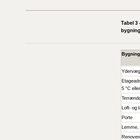
Tabel 3
bygnin
Bygning
Ydervæg
Etageads
5 °C elle
Terrændæk
Loft- og
Porte
Lemme, n
Renovere