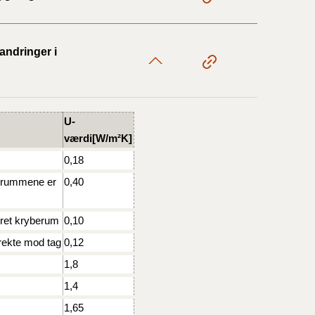
17/9 - 31/12
andringer i
1/7 - 16/9
U-
værdi[W/m²K]
1/1 - 30/6
0,18
m rummene er
0,40
29/6 - 31/12
eret kryberum
0,10
1/1-29/6 2021)
rekte mod tag
0,12
1,8
1/7-31/12
1,4
1,65