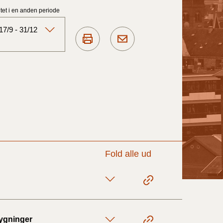
et i en anden periode
7/9 - 31/12
Aktuelt)
1/7-31/12
1/1-30/6 2025)
1/7- 31/12
Fold alle ud
1/1- 30/06
bygninger
1/1- 31/12