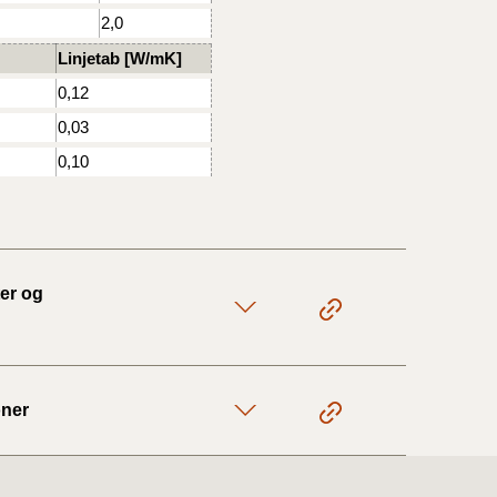
10/3-30/6
2,0
Linjetab [W/mK]
0,12
1/1-9/3 2020)
0,03
4/7-31/12
0,10
1/1-4/7 2019)
1/7-31/12
er og
1/1-30/6 2018)
oner
(2015-2018)
ere BR (1961-