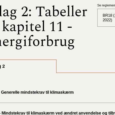
lag 2: Tabeller
Se reglement
BR18 (1
l kapitel 11 -
2022)
ergiforbrug
BR18 (
BR18 (
2025)
BR18 (
g 2
BR18 (
2024)
- Generelle mindstekrav til klimaskærm
BR18 (
2024)
 - Mindstekrav til klimaskærm ved ændret anvendelse og til
BR18 (