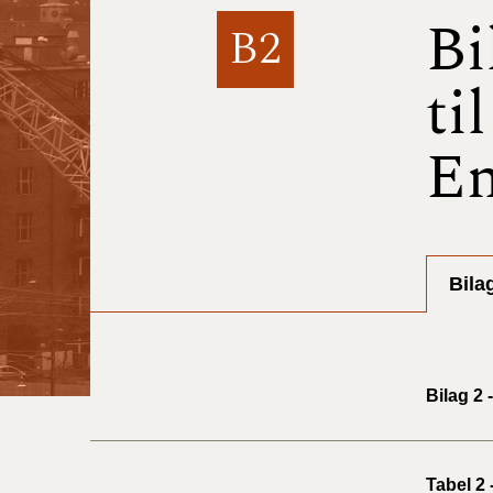
Bi
B2
ti
En
Bila
Bilag 2 
Tabel 2