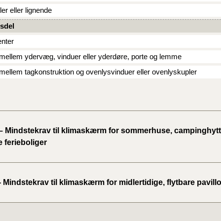
BR18 (
er eller lignende
2020)
sdel
nter
BR18 (
mellem ydervæg, vinduer eller yderdøre, porte og lemme
BR18 (
mellem tagkonstruktion og ovenlysvinduer eller ovenlyskupler
2019)
BR18 (
BR18 (
 – Mindstekrav til klimaskærm for sommerhuse, campinghytt
2018)
 ferieboliger
BR18 (
- Mindstekrav til klimaskærm for midlertidige, flytbare pavill
BR15 
Tidlig