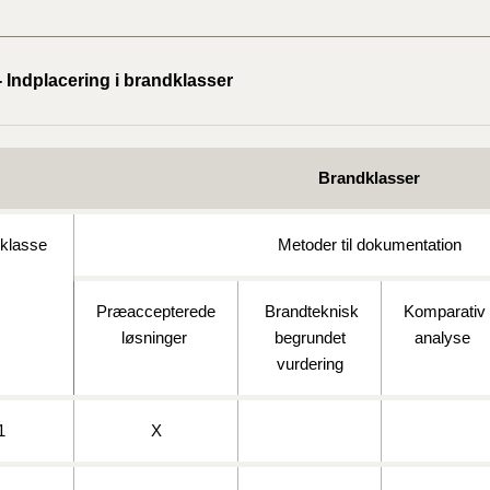
2023)
BR18 (
- Indplacering i brandklasser
2022)
BR18 (
2022)
Brandklasser
BR18 (
2022)
oklasse
Metoder til dokumentation
BR18 (
Præaccepterede
Brandteknisk
Komparativ
2021)
løsninger
begrundet
analyse
vurdering
BR18 (
1
X
BR18 (
2020)