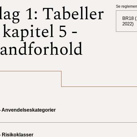
lag 1: Tabeller
Se reglement
BR18 (1
l kapitel 5 -
2022)
andforhold
BR18 (
BR18 (
2025)
BR18 (
BR18 (
2024)
 - Anvendelseskategorier
BR18 (
2024)
- Risikoklasser
BR18 (