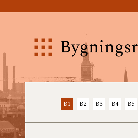
Bygningsr
B1
B2
B3
B4
B5