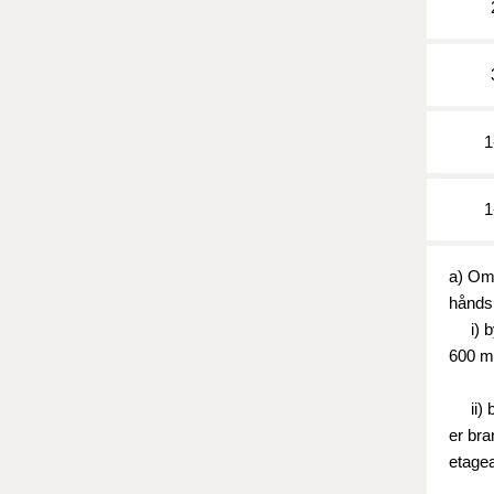
1
1
a) Omf
hånds
i) byg
600 m
ii) by
er bra
etagea