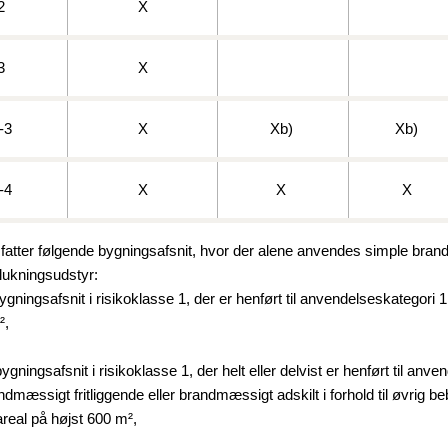
2
X
BR18 (
2020)
3
X
BR18 (
-3
X
Xb)
Xb)
BR18 (
2019)
-4
X
X
X
BR18 (
atter følgende bygningsafsnit, hvor der alene anvendes simple brandt
BR18 (
lukningsudstyr:
2018)
ningsafsnit i risikoklasse 1, der er henført til anvendelseskategori 1
²,
BR18 (
gningsafsnit i risikoklasse 1, der helt eller delvist er henført til anv
BR15 
ndmæssigt fritliggende eller brandmæssigt adskilt i forhold til øvrig b
real på højst 600 m²,
Tidlig