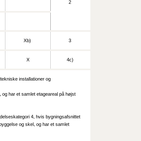
2
10/3-30/6
1/1-9/3 2020)
X
b)
3
4/7-31/12
X
4
c)
1/1-4/7 2019)
ekniske installationer og
1/7-31/12
, og har et samlet etageareal på højst
1/1-30/6 2018)
endelseskategori 4, hvis bygningsafsnittet
(2015-2018)
ebyggelse og skel, og har et samlet
ere BR (1961-