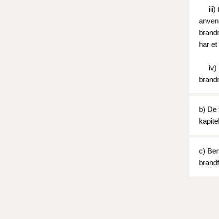
iii) t
anvend
brandm
har et
iv) by
brandm
b) De 
kapite
c) Ben
brandf