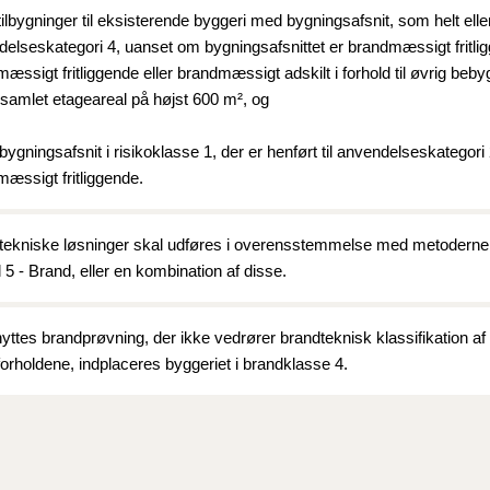
2010)
ilbygninger til eksisterende byggeri med bygningsafsnit, som helt eller 
elseskategori 4, uanset om bygningsafsnittet er brandmæssigt fritlig
æssigt fritliggende eller brandmæssigt adskilt i forhold til øvrig beby
 samlet etageareal på højst 600 m², og
gningsafsnit i risikoklasse 1, der er henført til anvendelseskategori 2
æssigt fritliggende.
tekniske løsninger skal udføres i overensstemmelse med metoderne i
l 5 - Brand, eller en kombination af disse.
yttes brandprøvning, der ikke vedrører brandteknisk klassifikation 
orholdene, indplaceres byggeriet i brandklasse 4.