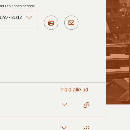
et i en anden periode
7/9 - 31/12
Aktuelt)
1/7-31/12
1/1-30/6 2025)
1/7- 31/12
Fold alle ud
1/1- 30/06
1/1- 31/12