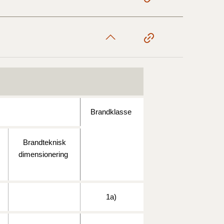
17/9 - 31/12
1/7 - 16/9
1/1 - 30/6
Brandklasse
29/6 - 31/12
Brandteknisk
dimensionering
1/1-29/6 2021)
1
a)
1/7-31/12