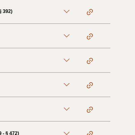
§ 392)
 - § 472)