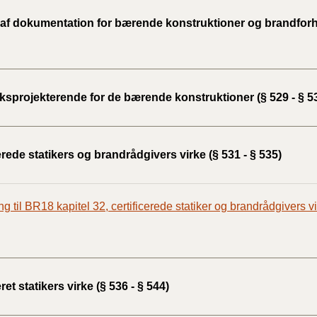
 af dokumentation for bærende konstruktioner og brandforho
sprojekterende for de bærende konstruktioner (§ 529 - § 5
erede statikers og brandrådgivers virke (§ 531 - § 535)
ng til BR18 kapitel 32, certificerede statiker og brandrådgivers v
eret statikers virke (§ 536 - § 544)