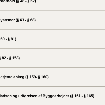
forhold (§ 48 - § 62)
BR18 (
2022)
ystemer (§ 63 - § 68)
BR18 (
2022)
 69 - § 81)
BR18 (
2022)
 82 - § 158)
BR18 (
2021)
BR18 (
etjente anlæg (§ 159- § 160)
BR18 (
2020)
adsen og udførelsen af Byggearbejder (§ 161 - § 165)
BR18 (