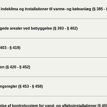
indeklima og installationer til varme- og køleanlæg (§ 385 - 
ede arealer ved bebyggelse (§ 393 - § 402)
403 - § 419)
ion (§ 420 - § 452)
gsregler (§ 453 - § 458)
lse af kontrolsystem for vand- og afløbsinstallationer (§ 459