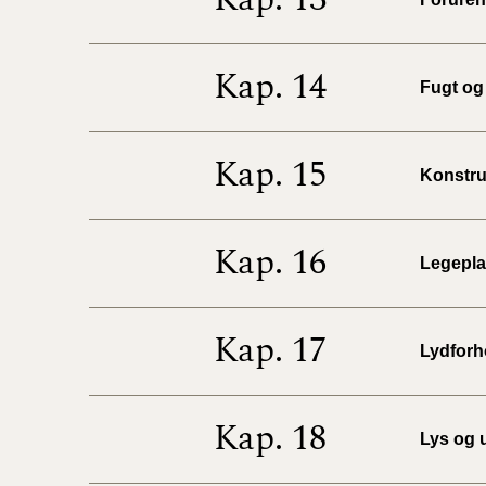
Kap. 14
Fugt og 
Kap. 15
Konstruk
Kap. 16
Legeplad
Kap. 17
Lydforho
Kap. 18
Lys og u