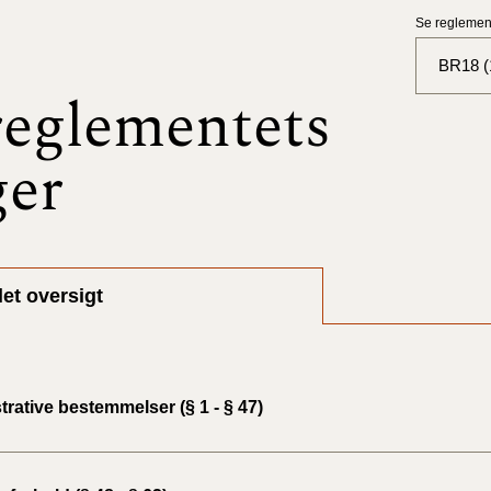
Se reglement
BR18 (1
eglementets
BR18 (
ger
BR18 (
2025)
BR18 (
et oversigt
BR18 (
2024)
BR18 (
rative bestemmelser (§ 1 - § 47)
2024)
BR18 (
2023)