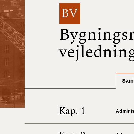
BV
Bygningsr
vejlednin
Saml
Kap. 1
Administ