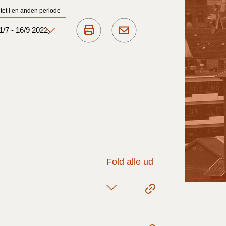
et i en anden periode
/7 - 16/9 2022)
Aktuelt)
1/7-31/12
1/1-30/6 2025)
1/7- 31/12
Fold alle ud
1/1- 30/06
1/1- 31/12