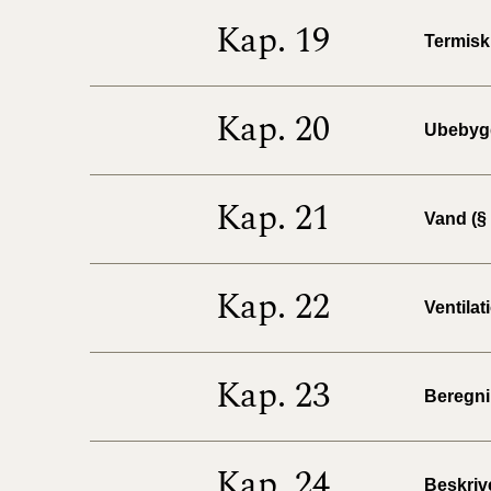
Kap. 19
Termisk 
Kap. 20
Ubebygg
Kap. 21
Vand (§ 
Kap. 22
Ventilat
Kap. 23
Beregnin
Kap. 24
Beskrive