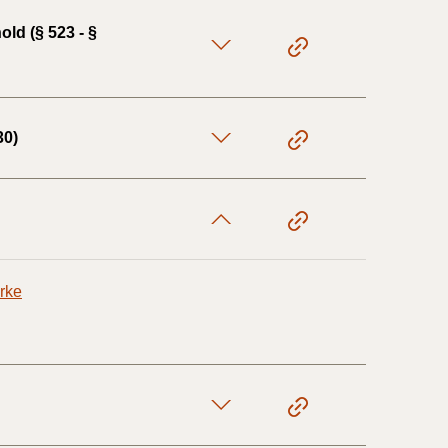
ld (§ 523 - §
30)
irke