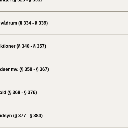
vådrum (§ 334 - § 339)
tioner (§ 340 - § 357)
ser mv. (§ 358 - § 367)
ld (§ 368 - § 376)
dsyn (§ 377 - § 384)