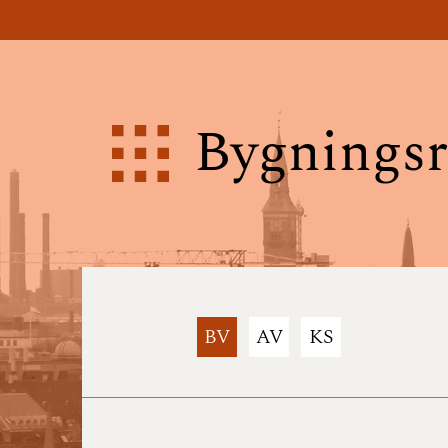
Bygningsr
BV
AV
KS