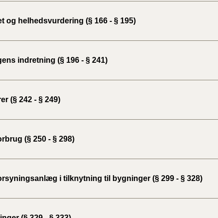
2020)
t og helhedsvurdering (§ 166 - § 195)
BR18 (
BR18 (
ns indretning (§ 196 - § 241)
2019)
BR18 (
er (§ 242 - § 249)
BR18 (
2018)
rbrug (§ 250 - § 298)
BR18 (
BR15 
rsyningsanlæg i tilknytning til bygninger (§ 299 - § 328)
Tidlig
2010)
nger (§ 329 - § 333)