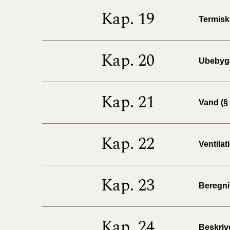
Kap. 19
Termisk 
Kap. 20
Ubebygg
Kap. 21
Vand (§ 
Kap. 22
Ventilat
Kap. 23
Beregnin
Kap. 24
Beskrive