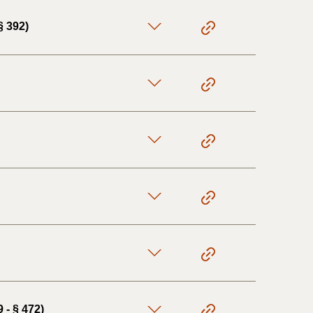
§ 392)
 - § 472)