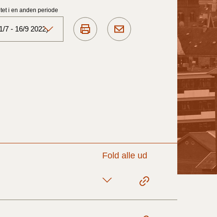
et i en anden periode
/7 - 16/9 2022)
Aktuelt)
1/7-31/12
1/1-30/6 2025)
1/7- 31/12
Fold alle ud
1/1- 30/06
1/1- 31/12