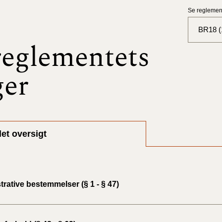
Se reglement
BR18 (1
eglementets
BR18 (
ger
BR18 (
2025)
BR18 (
et oversigt
BR18 (
2024)
BR18 (
rative bestemmelser (§ 1 - § 47)
2024)
BR18 (
2023)