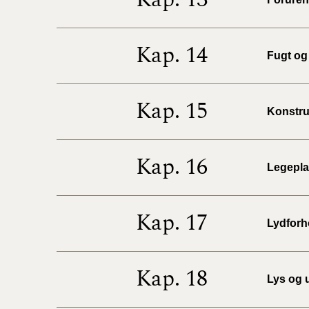
Kap. 14
Fugt og 
Kap. 15
Konstruk
Kap. 16
Legeplad
Kap. 17
Lydforho
Kap. 18
Lys og u