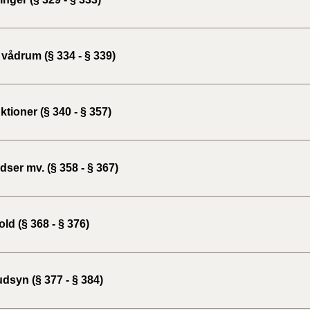
vådrum (§ 334 - § 339)
tioner (§ 340 - § 357)
ser mv. (§ 358 - § 367)
ld (§ 368 - § 376)
dsyn (§ 377 - § 384)