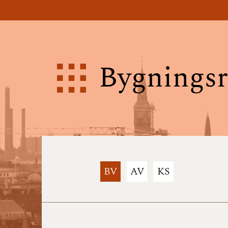
Bygningsr
BV
AV
KS