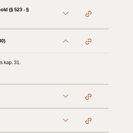
ld (§ 523 - §
30)
s kap. 31.