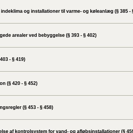
indeklima og installationer til varme- og køleanlæg (§ 385 - 
ede arealer ved bebyggelse (§ 393 - § 402)
403 - § 419)
ion (§ 420 - § 452)
gsregler (§ 453 - § 458)
lse af kontrolsystem for vand- og afløbsinstallationer (§ 459