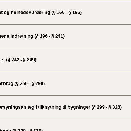
2020)
t og helhedsvurdering (§ 166 - § 195)
BR18 (
BR18 (
ns indretning (§ 196 - § 241)
2019)
BR18 (
er (§ 242 - § 249)
BR18 (
2018)
rbrug (§ 250 - § 298)
BR18 (
BR15 
rsyningsanlæg i tilknytning til bygninger (§ 299 - § 328)
Tidlig
2010)
nger (§ 329 - § 333)