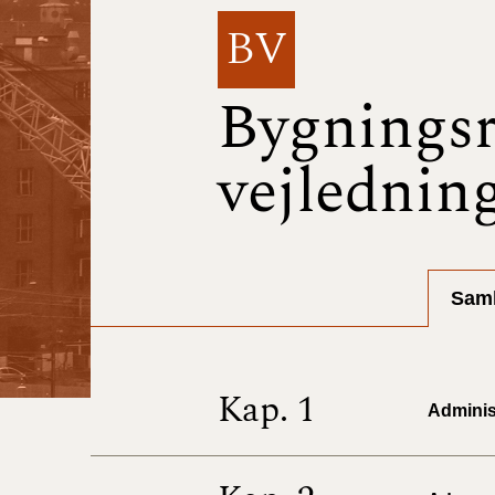
BV
Bygningsr
vejlednin
Saml
Kap. 1
Administ