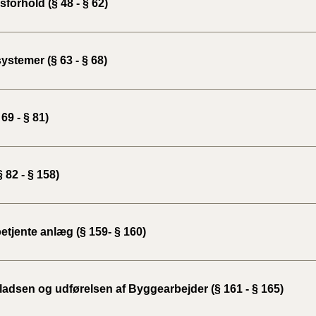
forhold (§ 48 - § 62)
BR18 (
2022)
ystemer (§ 63 - § 68)
BR18 (
2022)
 69 - § 81)
BR18 (
2022)
 82 - § 158)
BR18 (
2021)
BR18 (
etjente anlæg (§ 159- § 160)
BR18 (
2020)
adsen og udførelsen af Byggearbejder (§ 161 - § 165)
BR18 (