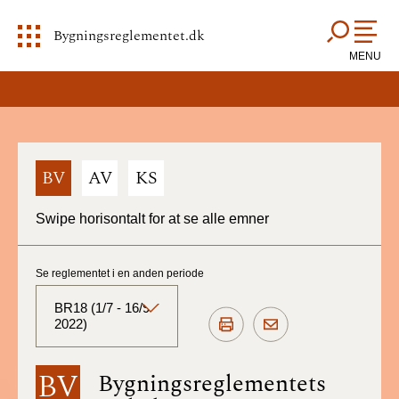
Bygningsreglementet.dk
MENU
BV
AV
KS
Swipe horisontalt for at se alle emner
Se reglementet i en anden periode
BR18 (1/7 - 16/9
2022)
BR18 (Aktuelt)
BV
Bygningsreglementets