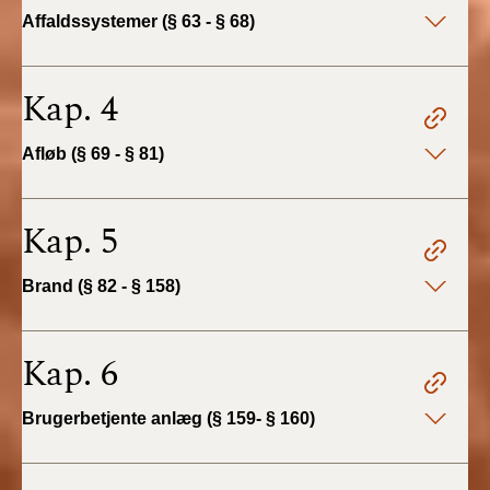
2022)
Affaldssystemer (§ 63 - § 68)
BR18 (1/1 - 30/6
2022)
Kap. 4
BR18 (29/6 - 31/12
Afløb (§ 69 - § 81)
2021)
BR18 (1/1-29/6
Kap. 5
2021)
Brand (§ 82 - § 158)
BR18 (1/7-31/12
2020)
Kap. 6
BR18 (10/3-30/6
2020)
Brugerbetjente anlæg (§ 159- § 160)
BR18 (1/1-9/3 2020)