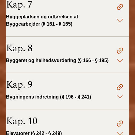
Kap. 7
BR18 (4/7-31/12
2019)
Byggepladsen og udførelsen af
Byggearbejder (§ 161 - § 165)
BR18 (1/1-4/7 2019)
BR18 (1/7-31/12
Kap. 8
2018)
Byggeret og helhedsvurdering (§ 166 - § 195)
BR18 (1/1-30/6
2018)
Kap. 9
BR15 (2015-2018)
Bygningens indretning (§ 196 - § 241)
Tidligere BR (1961-
2010)
Kap. 10
Elevatorer (§ 242 - § 249)