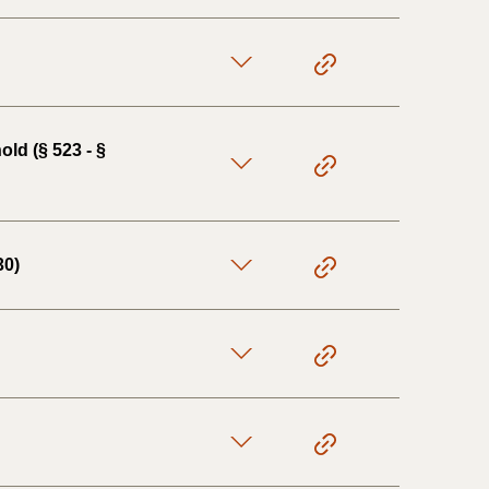
ld (§ 523 - §
30)