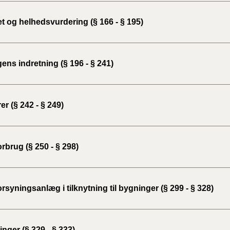
2020)
t og helhedsvurdering (§ 166 - § 195)
BR18 (
BR18 (
ns indretning (§ 196 - § 241)
2019)
BR18 (
er (§ 242 - § 249)
BR18 (
2018)
rbrug (§ 250 - § 298)
BR18 (
BR15 
rsyningsanlæg i tilknytning til bygninger (§ 299 - § 328)
Tidlig
2010)
nger (§ 329 - § 333)