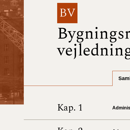
BV
Bygningsr
vejlednin
Saml
Kap. 1
Administ