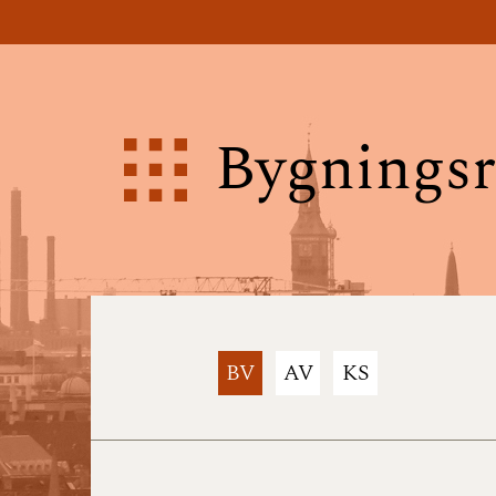
Bygningsr
BV
AV
KS