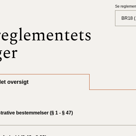
Se reglement
BR18 (1
eglementets
BR18 (
ger
BR18 (
2025)
BR18 (
et oversigt
BR18 (
2024)
BR18 (
rative bestemmelser (§ 1 - § 47)
2024)
BR18 (
2023)