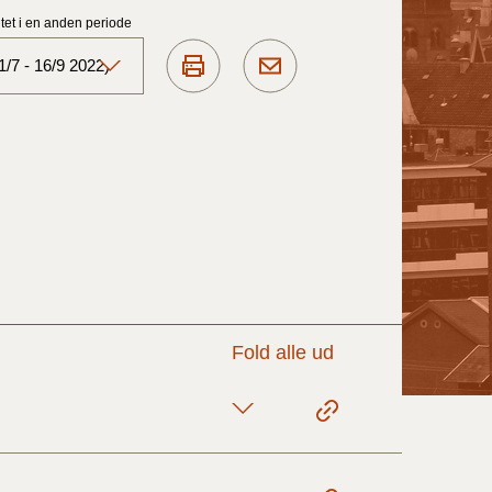
et i en anden periode
/7 - 16/9 2022)
Aktuelt)
1/7-31/12
1/1-30/6 2025)
1/7- 31/12
Fold alle ud
1/1- 30/06
1/1- 31/12