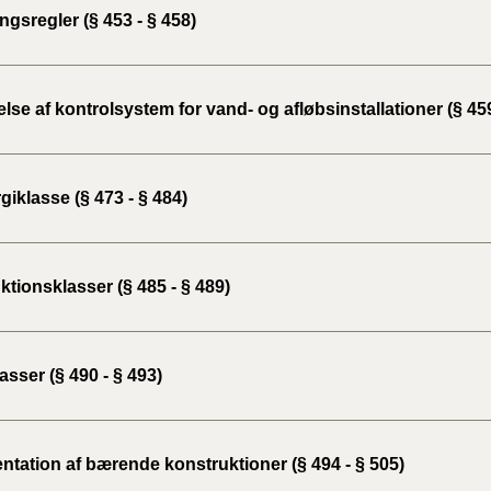
gsregler (§ 453 - § 458)
lse af kontrolsystem for vand- og afløbsinstallationer (§ 459
iklasse (§ 473 - § 484)
tionsklasser (§ 485 - § 489)
sser (§ 490 - § 493)
tation af bærende konstruktioner (§ 494 - § 505)