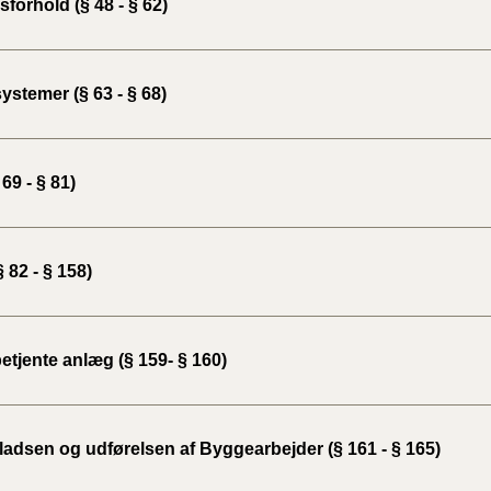
forhold (§ 48 - § 62)
BR18 (
2022)
ystemer (§ 63 - § 68)
BR18 (
2022)
 69 - § 81)
BR18 (
2022)
 82 - § 158)
BR18 (
2021)
BR18 (
etjente anlæg (§ 159- § 160)
BR18 (
2020)
adsen og udførelsen af Byggearbejder (§ 161 - § 165)
BR18 (