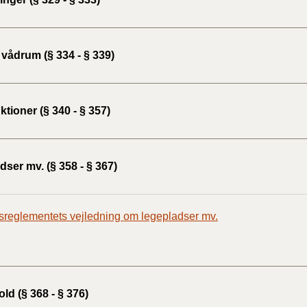
vådrum (§ 334 - § 339)
tioner (§ 340 - § 357)
ser mv. (§ 358 - § 367)
reglementets vejledning om legepladser mv.
ld (§ 368 - § 376)