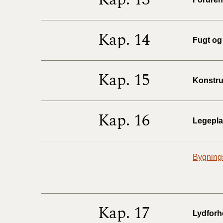
Kap. 14
Fugt og 
Kap. 15
Konstruk
Kap. 16
Legeplad
Bygnings
Kap. 17
Lydforho