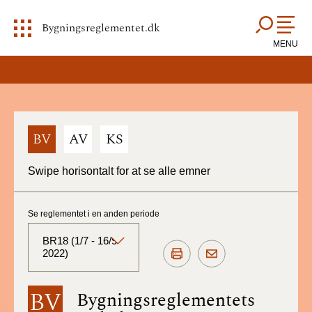
Bygningsreglementet.dk
MENU
BV
AV
KS
Swipe horisontalt for at se alle emner
Se reglementet i en anden periode
BR18 (1/7 - 16/9
2022)
BR18 (Aktuelt)
BV
Bygningsreglementets