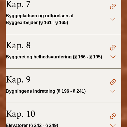
Kap. 7
BR18 (4/7-31/12
2019)
Byggepladsen og udførelsen af
Byggearbejder (§ 161 - § 165)
BR18 (1/1-4/7 2019)
BR18 (1/7-31/12
Kap. 8
2018)
Byggeret og helhedsvurdering (§ 166 - § 195)
BR18 (1/1-30/6
2018)
Kap. 9
BR15 (2015-2018)
Bygningens indretning (§ 196 - § 241)
Tidligere BR (1961-
2010)
Kap. 10
Elevatorer (§ 242 - § 249)