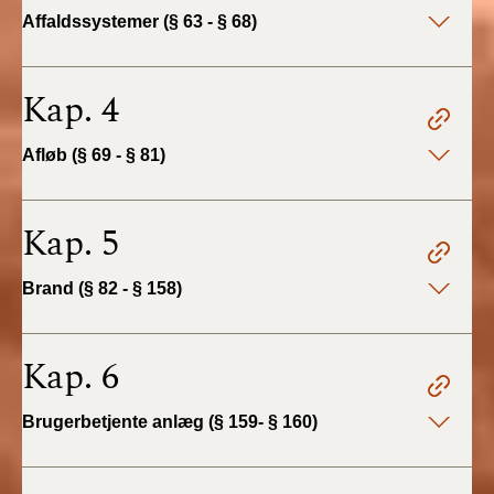
2022)
Affaldssystemer (§ 63 - § 68)
BR18 (1/1 - 30/6
2022)
Kap. 4
BR18 (29/6 - 31/12
Afløb (§ 69 - § 81)
2021)
BR18 (1/1-29/6
Kap. 5
2021)
Brand (§ 82 - § 158)
BR18 (1/7-31/12
2020)
Kap. 6
BR18 (10/3-30/6
2020)
Brugerbetjente anlæg (§ 159- § 160)
BR18 (1/1-9/3 2020)