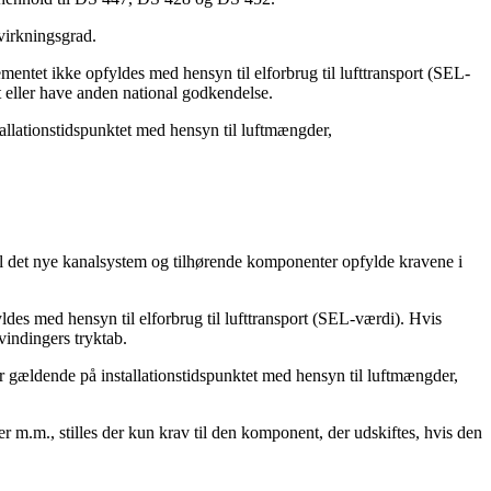
virkningsgrad.
entet ikke opfyldes med hensyn til elforbrug til lufttransport (SEL-
 eller have anden national godkendelse.
allationstidspunktet med hensyn til luftmængder,
kal det nye kanalsystem og tilhørende komponenter opfylde kravene i
des med hensyn til elforbrug til lufttransport (SEL-værdi). Hvis
indingers tryktab.
ar gældende på installationstidspunktet med hensyn til luftmængder,
r m.m., stilles der kun krav til den komponent, der udskiftes, hvis den