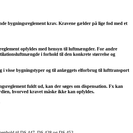
ldende bygningsreglement krav. Kravene gælder på lige fod med et
gsreglement opfyldes med hensyn til luftmængder. For andre
ilationsluftmængde i forhold til den konkrete størrelse og
 visse bygningstyper og til anlæggets elforbrug til lufttransport
ningsreglement fuldt ud, kan der søges om dispensation. Fx kan
rdien, hvorved kravet måske ikke kan opfyldes.
.
 i henhold til DS 447, DS 428 og DS 452.