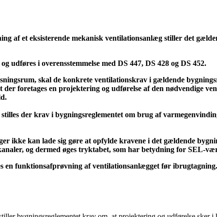
ftning af et eksisterende mekanisk ventilationsanlæg stiller det gæ
es og udføres i overensstemmelse med DS 447, DS 428 og DS 452.
rvisningsrum, skal de konkrete ventilationskrav i gældende bygnin
 der foretages en projektering og udførelse af den nødvendige vent
ld.
tilles der krav i bygningsreglementet om brug af varmegenvinding i
sager ikke kan lade sig gøre at opfylde kravene i det gældende byg
skanaler, og dermed øges tryktabet, som har betydning for SEL-væ
s en funktionsafprøvning af ventilationsanlægget før ibrugtagning
stiller bygningsreglementet krav om, at projektering og udførelse sker