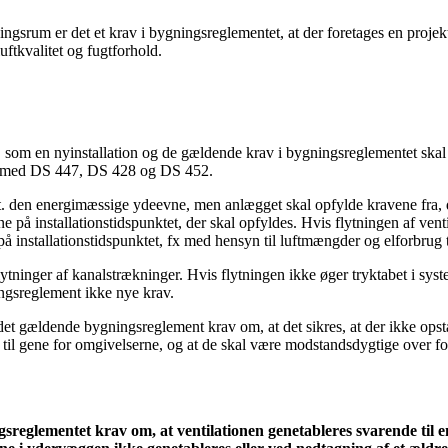
ingsrum er det et krav i bygningsreglementet, at der foretages en proje
luftkvalitet og fugtforhold.
lde, som en nyinstallation og de gældende krav i bygningsreglementet ska
lse med DS 447, DS 428 og DS 452.
t. den energimæssige ydeevne, men anlægget skal opfylde kravene fra, d
e på installationstidspunktet, der skal opfyldes. Hvis flytningen af vent
på installationstidspunktet, fx med hensyn til luftmængder og elforbrug t
tninger af kanalstrækninger. Hvis flytningen ikke øger tryktabet i sy
ingsreglement ikke nye krav.
er det gældende bygningsreglement krav om, at det sikres, at der ikke op
e til gene for omgivelserne, og at de skal være modstandsdygtige over 
ningsreglementet krav om, at ventilationen genetableres svarende til 