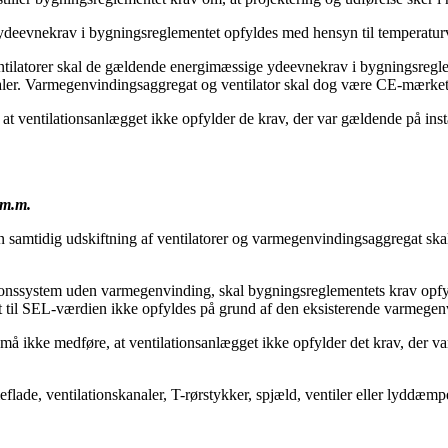
deevnekrav i bygningsreglementet opfyldes med hensyn til temperatur
entilatorer skal de gældende energimæssige ydeevnekrav i bygningsreglem
kanaler. Varmegenvindingsaggregat og ventilator skal dog være CE-mærket
at ventilationsanlægget ikke opfylder de krav, der var gældende på inst
 m.m.
den samtidig udskiftning af ventilatorer og varmegenvindingsaggregat s
tionssystem uden varmegenvinding, skal bygningsreglementets krav opfyl
t til SEL-værdien ikke opfyldes på grund af den eksisterende varmegenv
r må ikke medføre, at ventilationsanlægget ikke opfylder det krav, der v
flade, ventilationskanaler, T-rørstykker, spjæld, ventiler eller lyddæmpe