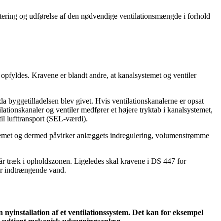
ktering og udførelse af den nødvendige ventilationsmængde i forhold
l opfyldes. Kravene er blandt andre, at kanalsystemet og ventiler
a byggetilladelsen blev givet. Hvis ventilationskanalerne er opsat
ilationskanaler og ventiler medfører et højere tryktab i kanalsystemet,
il lufttransport (SEL-værdi).
stemet og dermed påvirker anlæggets indregulering, volumenstrømme
står træk i opholdszonen. Ligeledes skal kravene i DS 447 for
for indtrængende vand.
en nyinstallation af et ventilationssystem. Det kan for eksempel