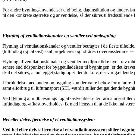
For andre bygningsanvendelser end bolig, daginstitution og undervisn
til den konkrete størrelse og anvendelse, så der sikres tilfredsstillende 
Flytning af ventilationskanaler og ventiler ved ombygning
Flytning af ventilationskanaler og ventiler betragtes i de fleste tilfæ
(luftindtag og -afkast) skal projekteres og udføres i overensstemme
Flytning af ventilationskanaler og ventiler medfører ikke nye krav mh
senere end tidspunktet for byggetilladelsen til bygningen, er det kraven
skal det sikres, at anlægget stadig opfylder de krav, der var gældende 
I forbindelse med anden ombygning kan der være behov for mindre fly
samt elforbrug til lufttransport (SEL-værdi) stiller det gældende bygn
Ved flytning af indblæsnings- og afkastventiler eller -armaturer still
luftindtag og -afkast overholdes, fx med hensyn til at de ikke må vær
Hel eller delvis fjernelse af et ventilationssystem
Ved hel eller delvis fjernelse af et ventilationssystem stiller byg