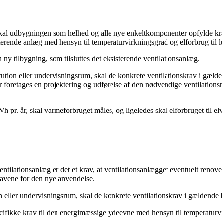
g skal udbygningen som helhed og alle nye enkeltkomponenter opfylde
sterende anlæg med hensyn til temperaturvirkningsgrad og elforbrug til l
y tilbygning, som tilsluttes det eksisterende ventilationsanlæg.
itution eller undervisningsrum, skal de konkrete ventilationskrav i gæ
r foretages en projektering og udførelse af den nødvendige ventilations
h pr. år, skal varmeforbruget måles, og ligeledes skal elforbruget til 
tilationsanlæg er det et krav, at ventilationsanlægget eventuelt reno
avene for den nye anvendelse.
ion eller undervisningsrum, skal de konkrete ventilationskrav i gælden
pecifikke krav til den energimæssige ydeevne med hensyn til temperaturv