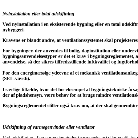
Nyinstallation eller total udskiftning
Ved nyinstallation i en eksisterende bygning eller en total udski
nybyggeri.
Kravene er blandt andre, at ventilationssystemet skal projekter
For bygninger, der anvendes til bolig, daginstitution eller unde
bygningsanvendelsestyper er det et krav i bygningsreglementet, at
anvendelse, så der sikres tilfredsstillende luftkvalitet og fugtforho
For den energimæssige ydeevne af et mekanisk ventilationsanlæg s
(SEL-værdi).
I særlige tilfælde, hvor det for eksempel af bygningstekniske år
der af pladshensyn, være behov for at bruge mindre ventilation
Bygningsreglementet stiller også krav om, at der skal gennemføre
Udskiftning af varmegenvinder eller ventilator
Ved udskiftning af en varmegenvinder (varmeveksler) eller ventilator 