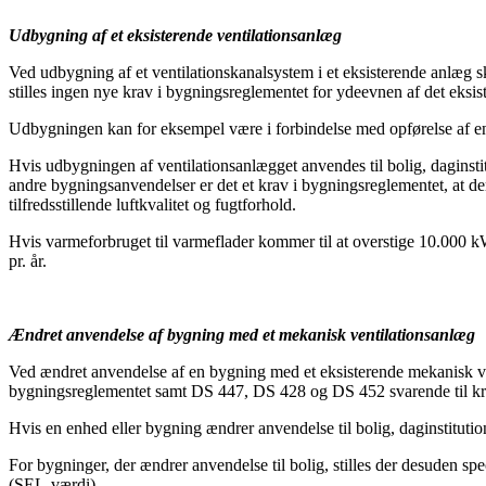
Udbygning af et eksisterende ventilationsanlæg
Ved udbygning af et ventilationskanalsystem i et eksisterende anlæ
stilles ingen nye krav i bygningsreglementet for ydeevnen af det eksi
Udbygningen kan for eksempel være i forbindelse med opførelse af en n
Hvis udbygningen af ventilationsanlægget anvendes til bolig, daginst
andre bygningsanvendelser er det et krav i bygningsreglementet, at de
tilfredsstillende luftkvalitet og fugtforhold.
Hvis varmeforbruget til varmeflader kommer til at overstige 10.000 kW
pr. år.
Ændret anvendelse af bygning med et mekanisk ventilationsanlæg
Ved ændret anvendelse af en bygning med et eksisterende mekanisk ven
bygningsreglementet samt DS 447, DS 428 og DS 452 svarende til kr
Hvis en enhed eller bygning ændrer anvendelse til bolig, daginstitut
For bygninger, der ændrer anvendelse til bolig, stilles der desuden s
(SEL-værdi).