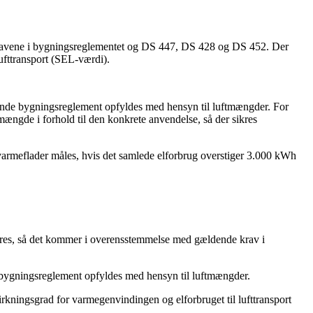
 kravene i bygningsreglementet og DS 447, DS 428 og DS 452. Der
ufttransport (SEL-værdi).
ldende bygningsreglement opfyldes med hensyn til luftmængder. For
mængde i forhold til den konkrete anvendelse, så der sikres
elvarmeflader måles, hvis det samlede elforbrug overstiger 3.000 kWh
veres, så det kommer i overensstemmelse med gældende krav i
de bygningsreglement opfyldes med hensyn til luftmængder.
irkningsgrad for varmegenvindingen og elforbruget til lufttransport