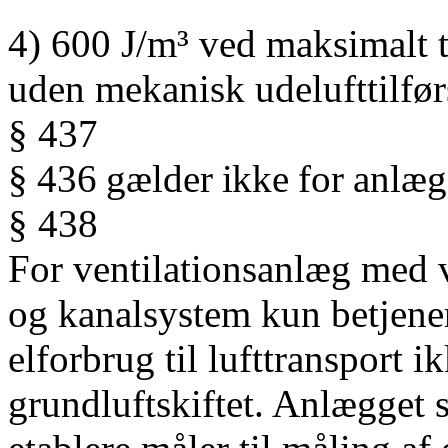
4) 600 J/m³ ved maksimalt 
uden mekanisk udelufttilfør
§ 437
§
436
gælder
ikke
for
anlæg
§ 438
For ventilationsanlæg med 
og kanalsystem kun betjener
elforbrug til lufttransport 
grundluftskiftet. Anlægget sk