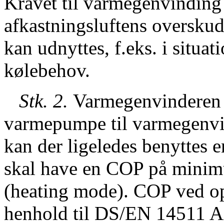
Kravet til varmegenvinding 
afkastningsluftens oversku
kan udnyttes, f.eks. i situat
kølebehov.
Stk. 2.
Varmegenvinderen
varmepumpe til varmegenv
kan der ligeledes benytte
skal have en COP på minim
(heating mode). COP ved o
henhold til DS/EN 14511 A