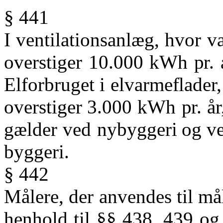
§ 441
I
ventilationsanlæg,
hvor
v
overstiger
10.000
kWh
pr.
Elforbruget
i
elvarmeflader,
overstiger
3.000
kWh
pr.
år
gælder
ved
nybyggeri
og
v
byggeri.
§ 442
Målere,
der
anvendes
til
må
henhold
til
§§
438,
439
og