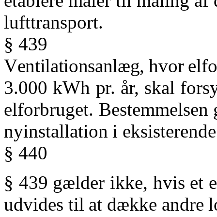
etablere måler til måling af 
lufttransport.
§ 439
V
entilationsanlæg,
hvor
elf
3.000
kWh
pr.
år,
skal
fors
elforbruget.
Bestemmelsen
nyinstallation
i
eksisterende
§ 440
§
439
gælder
ikke,
hvis
et
e
udvides
til
at
dække
andre
l