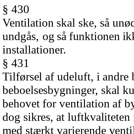
§ 430
Ventilation
skal
ske,
så
unød
undgås,
og
så
funktionen
ik
installationer.
§ 431
Tilførsel af udeluft, i andr
beboelsesbygninger, skal ku
behovet for ventilation af b
dog sikres, at luftkvaliteten
med stærkt varierende ventil