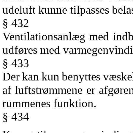
udeluft kunne tilpasses bela
§ 432
Ventilationsanlæg
med
ind
udføres
med
varmegenvindi
§ 433
Der
kan
kun
benyttes
væske
af
luftstrømmene
er
afgøre
rummenes funktion.
§ 434