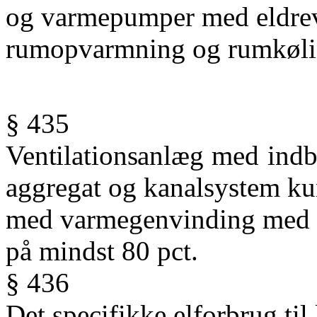
og varmepumper med eldrev
rumopvarmning og rumkølin
§ 435
Ventilationsanlæg
med
ind
aggregat
og
kanalsystem
ku
med varmegenvinding
med
på
mindst 80
pct.
§ 436
Det specifikke elforbrug til