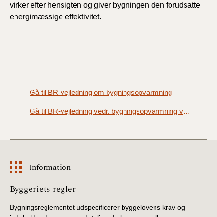
virker efter hensigten og giver bygningen den forudsatte
energimæssige effektivitet.
Gå til BR-vejledning om bygningsopvarmning
Gå til BR-vejledning vedr. bygningsopvarmning ved væsentlige ombygninger og forandringer
Information
Information
Byggeriets regler
Bygningsreglementet udspecificerer byggelovens krav og