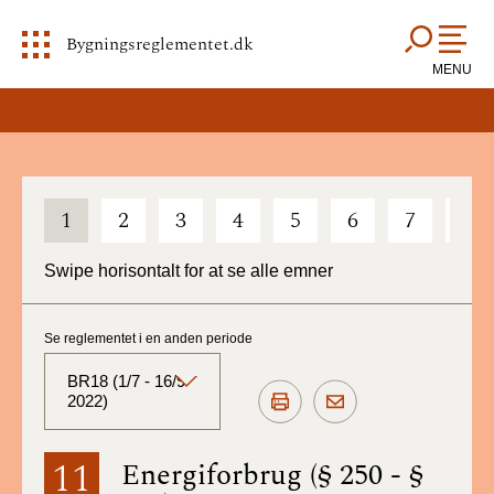
Bygningsreglementet.dk
MENU
1
2
3
4
5
6
7
8
Swipe horisontalt for at se alle emner
Se reglementet i en anden periode
BR18 (1/7 - 16/9
2022)
BR18 (Aktuelt)
11
Energiforbrug (§ 250 - §