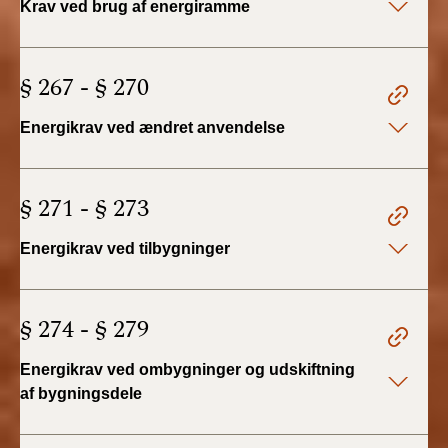
Krav ved brug af energiramme
BR18 (4/7-31/12
2019)
§ 267 - § 270
BR18 (1/1-4/7 2019)
Energikrav ved ændret anvendelse
BR18 (1/7-31/12
2018)
§ 271 - § 273
BR18 (1/1-30/6
2018)
Energikrav ved tilbygninger
BR15 (2015-2018)
§ 274 - § 279
Tidligere BR (1961-
2010)
Energikrav ved ombygninger og udskiftning
af bygningsdele