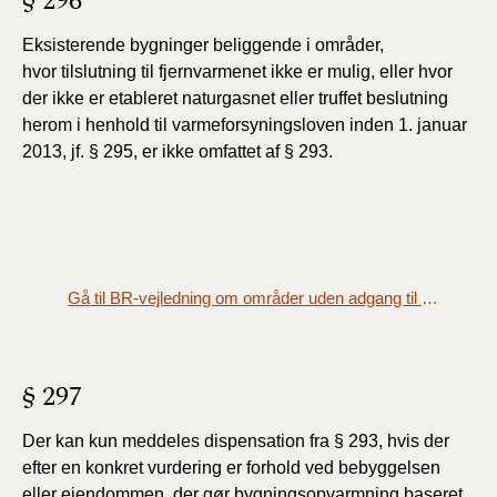
§ 296
Eksisterende bygninger beliggende i områder,
hvor
tilslutning til fjernvarmenet ikke er mulig, eller hvor
der ikke
er etableret naturgasnet eller truffet beslutning
herom i
henhold til varmeforsyningsloven inden 1. januar
2013, jf. §
295, er ikke omfattet af § 293.
Gå til BR-vejledning om områder uden adgang til fjernvarme eller naturgas
§ 297
Der kan kun meddeles dispensation fra § 293, hvis der
efter en konkret vurdering er forhold ved bebyggelsen
eller ejendommen, der gør bygningsopvarmning baseret