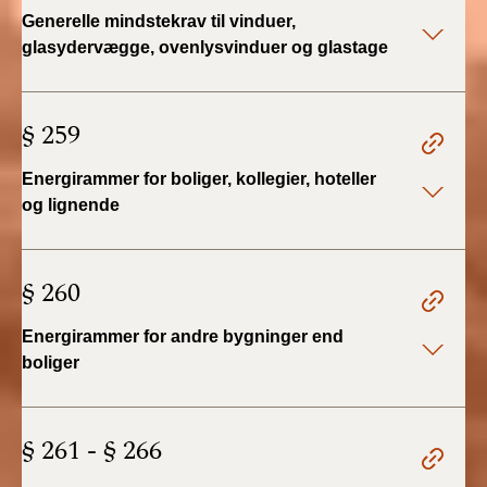
2022)
Generelle mindstekrav til vinduer,
glasydervægge, ovenlysvinduer og glastage
BR18 (1/1 - 30/6
2022)
§ 259
BR18 (29/6 - 31/12
2021)
Energirammer for boliger, kollegier, hoteller
og lignende
BR18 (1/1-29/6
2021)
§ 260
BR18 (1/7-31/12
2020)
Energirammer for andre bygninger end
boliger
BR18 (10/3-30/6
2020)
§ 261 - § 266
BR18 (1/1-9/3 2020)