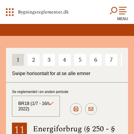
Bygningsreglementet.dk
MENU
1
2
3
4
5
6
7
8
Swipe horisontalt for at se alle emner
Se reglementet i en anden periode
BR18 (1/7 - 16/9
2022)
BR18 (Aktuelt)
11
Energiforbrug (§ 250 - §