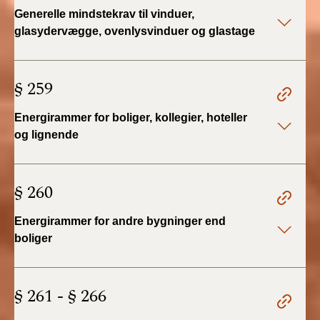
2022)
Generelle mindstekrav til vinduer,
glasydervægge, ovenlysvinduer og glastage
BR18 (1/1 - 30/6
2022)
§ 259
BR18 (29/6 - 31/12
2021)
Energirammer for boliger, kollegier, hoteller
og lignende
BR18 (1/1-29/6
2021)
§ 260
BR18 (1/7-31/12
2020)
Energirammer for andre bygninger end
boliger
BR18 (10/3-30/6
2020)
§ 261 - § 266
BR18 (1/1-9/3 2020)