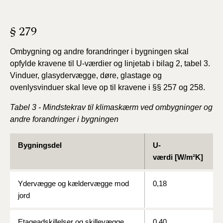
§ 279
Ombygning og andre forandringer i bygningen
skal
opfylde kravene til U-værdier og linjetab i bilag 2, tabel
3.
Vinduer, glasydervægge, døre, glastage og
ovenlysvinduer
skal leve op til kravene i §§ 257 og 258.
Tabel 3 - Mindstekrav til klimaskærm ved ombygninger og
andre forandringer i bygningen
Bygningsdel
U-
værdi [W/m²K]
Ydervægge og kældervægge mod
0,18
jord
Etageadskillelser og skillevægge
0,40