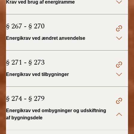
Krav ved brug af energiramme
BR18 (4/7-31/12
2019)
§ 267 - § 270
BR18 (1/1-4/7 2019)
Energikrav ved ændret anvendelse
BR18 (1/7-31/12
2018)
§ 271 - § 273
BR18 (1/1-30/6
2018)
Energikrav ved tilbygninger
BR15 (2015-2018)
§ 274 - § 279
Tidligere BR (1961-
2010)
Energikrav ved ombygninger og udskiftning
af bygningsdele