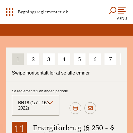
Bygningsreglementet.dk
MENU
1
2
3
4
5
6
7
8
Swipe horisontalt for at se alle emner
Se reglementet i en anden periode
BR18 (1/7 - 16/9
2022)
BR18 (Aktuelt)
11
Energiforbrug (§ 250 - §