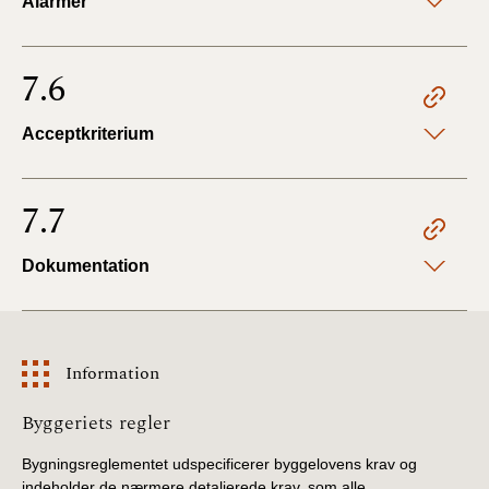
Alarmer
7.6
Acceptkriterium
7.7
Dokumentation
Information
Information
Byggeriets regler
Bygningsreglementet udspecificerer byggelovens krav og
indeholder de nærmere detaljerede krav, som alle