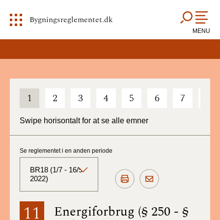
Bygningsreglementet.dk
MENU
1
2
3
4
5
6
7
8
Swipe horisontalt for at se alle emner
Se reglementet i en anden periode
BR18 (1/7 - 16/9
2022)
BR18 (Aktuelt)
11
Energiforbrug (§ 250 - §