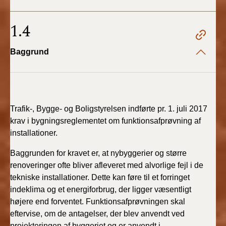
BR18 (4/7-31/12
2019)
1.4
BR18 (1/1-4/7 2019)
Baggrund
BR18 (1/7-31/12
2018)
BR18 (1/1-30/6
Trafik-, Bygge- og Boligstyrelsen indførte pr. 1. juli 2017
2018)
krav i bygningsreglementet om funktionsafprøvning af
installationer.
BR15 (2015-2018)
Baggrunden for kravet er, at nybyggerier og større
Tidligere BR (1961-
renoveringer ofte bliver afleveret med alvorlige fejl i de
2010)
tekniske installationer. Dette kan føre til et forringet
indeklima og et energiforbrug, der ligger væsentligt
højere end forventet. Funktionsafprøvningen skal
eftervise, om de antagelser, der blev anvendt ved
projekteringen af byggeriet og er anvendt i