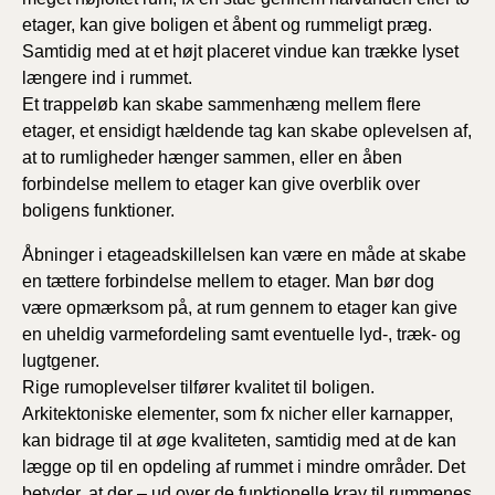
etager, kan give boligen et åbent og rummeligt præg.
Samtidig med at et højt placeret vindue kan trække lyset
længere ind i rummet.
Et trappeløb kan skabe sammenhæng mellem flere
etager, et ensidigt hældende tag kan skabe oplevelsen af,
at to rumligheder hænger sammen, eller en åben
forbindelse mellem to etager kan give overblik over
boligens funktioner.
Åbninger i etageadskillelsen kan være en måde at skabe
en tættere forbindelse mellem to etager. Man bør dog
være opmærksom på, at rum gennem to etager kan give
en uheldig varmefordeling samt eventuelle lyd-, træk- og
lugtgener.
Rige rumoplevelser tilfører kvalitet til boligen.
Arkitektoniske elementer, som fx nicher eller karnapper,
kan bidrage til at øge kvaliteten, samtidig med at de kan
lægge op til en opdeling af rummet i mindre områder. Det
betyder, at der – ud over de funktionelle krav til rummenes