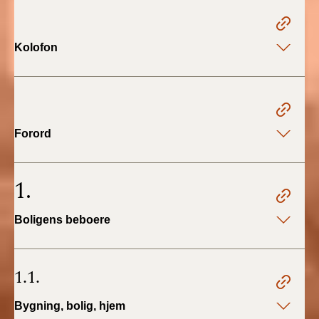
2022)
BR18 (1/1 - 30/6
Kolofon
2022)
BR18 (29/6 - 31/12
2021)
Forord
BR18 (1/1-29/6
2021)
1.
BR18 (1/7-31/12
2020)
Boligens beboere
BR18 (10/3-30/6
2020)
1.1.
BR18 (1/1-9/3 2020)
Bygning, bolig, hjem