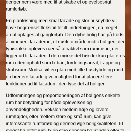
derigennem være med til at skabe et oplevelsesrigt
rumforløb.
En planløsning med smal facade og stor husdybde vil
have begrænset fleksibilitet ift. indretningen, da meget
areal optages af gangforløb. Den dybe bolig har, på trods
af vinduer i facaderne, et mørkt område midt i boligen, der
typisk ikke opleves nær så attraktivt som rummene, der
ligger ud til facaden. I den mørke del bør der kun placeres
rum uden ophold som fx bad, fordelingsareal, trappe og
skabsrum. Modsat vil en plan med lille husdybde og med
en bredere facade give mulighed for at placere flere
funktioner ud til facaden i den lyse del af boligen.
Udformningen og proportioneringen af boligens enkelte
rum har betydning for både oplevelsen og
anvendeligheden. Vekslen mellem høje og lavere
rumhøjder, eller mellem store og små rum, kan give
interessante rumforløb og dermed øge boligkvaliteten. Et
meget højloftet rum, fx en stue gennem halvanden eller to