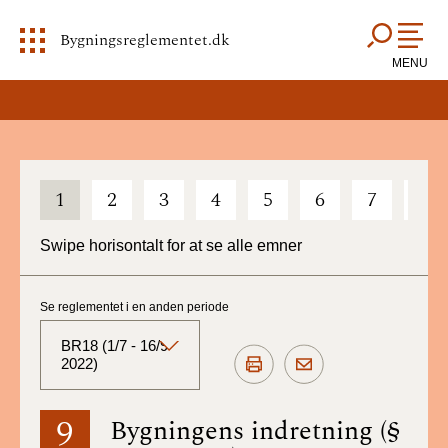
Bygningsreglementet.dk
MENU
1
2
3
4
5
6
7
8
Swipe horisontalt for at se alle emner
Se reglementet i en anden periode
BR18 (1/7 - 16/9
2022)
BR18 (Aktuelt)
9
Bygningens indretning (§