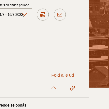
et i en anden periode
/7 - 16/9 2022)
Aktuelt)
1/7-31/12
1/1-30/6 2025)
1/7- 31/12
Fold alle ud
1/1- 30/06
1/1- 31/12
nvendelse opnås