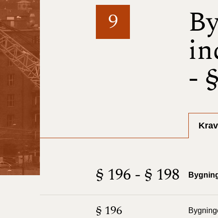
By
9
in
- 
Krav
§ 196 - § 198
Bygning
§ 196
Bygninge