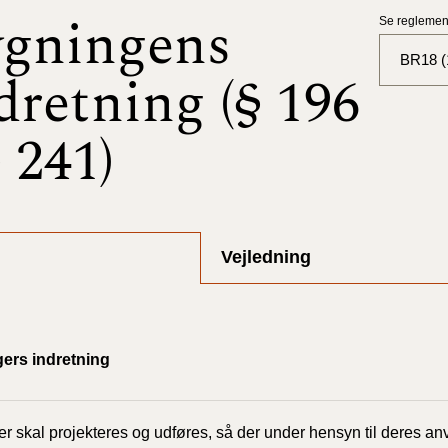
gningens
Se reglement
BR18 (1
dretning (§ 196
BR18 (
§ 241)
BR18 (
2025)
BR18 (
Vejledning
BR18 (
2024)
BR18 (
ers indretning
2024)
BR18 (
r skal projekteres og udføres, så der under hensyn til deres a
2023)