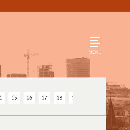
MENU
4
15
16
17
18
19
20
21
22