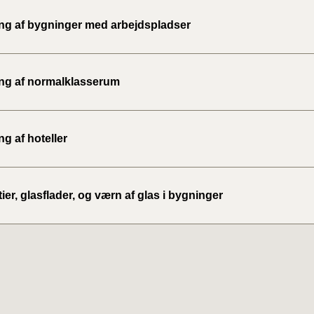
2020)
ing af bygninger med arbejdspladser
BR18 (
ing af normalklasserum
BR18 (
2019)
BR18 (
ng af hoteller
BR18 (
2018)
ier, glasflader, og værn af glas i bygninger
BR18 (
BR15 
Tidlig
2010)