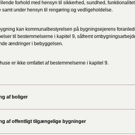
stillende forhold med hensyn til sikkerhed, sundhed, funktionalite
 samt under hensyn til rengøring og vedligeholdelse.
BR18 (
2022)
ygning kan kommunalbestyrelsen på bygningsejerens foranledn
BR18 (
elser til bestemmelserne i kapitel 9, såfremt ombygningsarbejd
2022)
nde ændringer i bebyggelsen.
BR18 (
2022)
se er ikke omfattet af bestemmelserne i kapitel 9.
BR18 (
2021)
ng af boliger
BR18 (
BR18 (
2020)
ng af offentligt tilgængelige bygninger
BR18 (