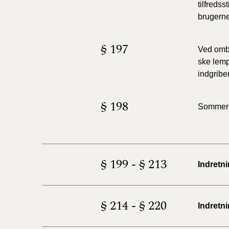
tilfreds
brugerne
§ 197
Ved omb
ske lemp
indgribe
§ 198
Sommerhu
§ 199 - § 213
Indretni
§ 214 - § 220
Indretni