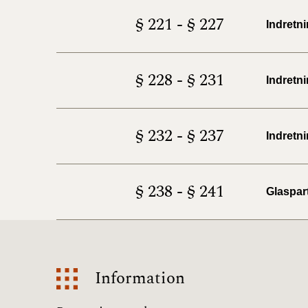
§ 221 - § 227
Indretn
§ 228 - § 231
Indretn
§ 232 - § 237
Indretni
§ 238 - § 241
Glaspart
Information