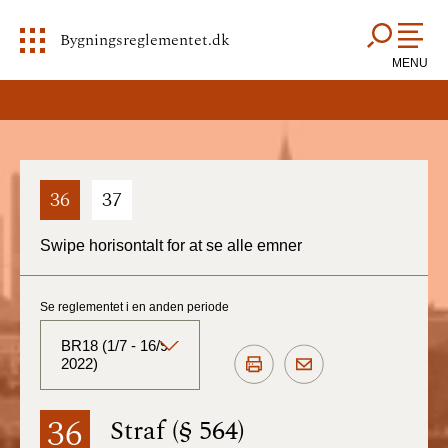
Bygningsreglementet.dk
MENU
36
37
Swipe horisontalt for at se alle emner
Se reglementet i en anden periode
BR18 (1/7 - 16/9
2022)
BR18 (Aktuelt)
36
Straf (§ 564)