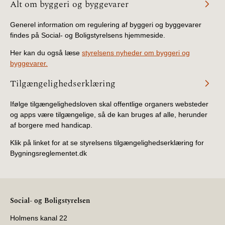
Alt om byggeri og byggevarer
BR18 (4/7-31/12
2019)
Generel information om regulering af byggeri og byggevarer
findes på Social- og Boligstyrelsens hjemmeside.
BR18 (1/1-4/7 2019)
Her kan du også læse
styrelsens nyheder om byggeri og
byggevarer.
BR18 (1/7-31/12
2018)
Tilgængelighedserklæring
BR18 (1/1-30/6
Ifølge tilgængelighedsloven skal offentlige organers websteder
2018)
og apps være tilgængelige, så de kan bruges af alle, herunder
af borgere med handicap.
BR15 (2015-2018)
Klik på linket for at se styrelsens tilgængelighedserklæring for
Bygningsreglementet.dk
Tidligere BR (1961-
2010)
Social- og Boligstyrelsen
Holmens kanal 22