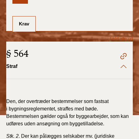
BR18 (1/7-31/12
2025)
Krav
BR18 (1/1-30/6
2025)
Fold alle ud
§ 564
BR18 (1/7- 31/12
2024)
Straf
BR18 (1/1- 30/06
2024)
BR18 (1/1- 31/12
2023)
Den, der overtræder bestemmelser som fastsat
i
bygningsreglementet, straffes med bøde.
BR18 (17/9 - 31/12
Bestemmelsen
gælder også for byggearbejder, som kan
2022)
udføres uden ansøgning
om byggetilladelse.
Stk. 2
BR18 (1/7 - 16/9
. Der kan pålægges selskaber mv. (juridiske