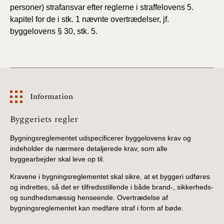
2022)
personer)
strafansvar efter reglerne i straffelovens 5.
kapitel for
de i stk. 1 nævnte overtrædelser, jf.
BR18 (1/1 - 30/6
byggelovens § 30, stk. 5.
2022)
BR18 (29/6 - 31/12
2021)
Information
BR18 (1/1-29/6
2021)
Information
Byggeriets regler
BR18 (1/7-31/12
Bygningsreglementet udspecificerer byggelovens krav og
2020)
indeholder de nærmere detaljerede krav, som alle
byggearbejder skal leve op til.
BR18 (10/3-30/6
Kravene i bygningsreglementet skal sikre, at et byggeri udføres
2020)
og indrettes, så det er tilfredsstillende i både brand-, sikkerheds-
og sundhedsmæssig henseende. Overtrædelse af
BR18 (1/1-9/3 2020)
bygningsreglementet kan medføre straf i form af bøde.