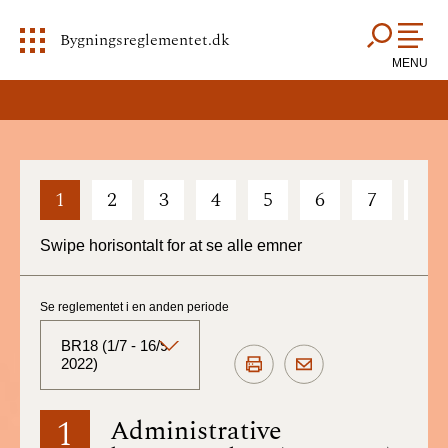
Bygningsreglementet.dk
MENU
1
2
3
4
5
6
7
8
Swipe horisontalt for at se alle emner
Se reglementet i en anden periode
BR18 (1/7 - 16/9
2022)
BR18 (Aktuelt)
1
Administrative