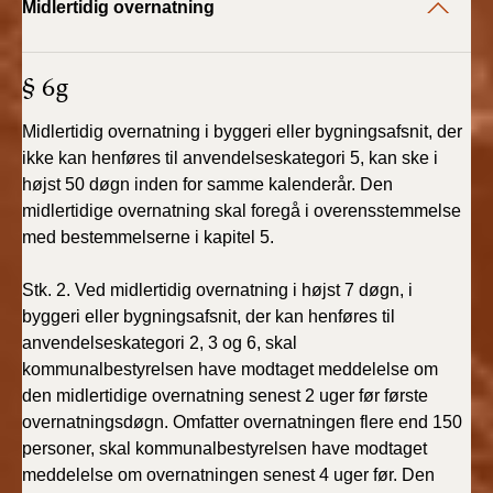
Midlertidig overnatning
BR18 (4/7-31/12
2019)
§ 6g
BR18 (1/1-4/7 2019)
Midlertidig overnatning i byggeri eller bygningsafsnit, der
BR18 (1/7-31/12
ikke kan henføres til anvendelseskategori 5, kan ske i
2018)
højst 50 døgn inden for samme kalenderår. Den
midlertidige overnatning skal foregå i overensstemmelse
BR18 (1/1-30/6
med bestemmelserne i kapitel 5.
2018)
Stk. 2. Ved midlertidig overnatning i højst 7 døgn, i
BR15 (2015-2018)
byggeri eller bygningsafsnit, der kan henføres til
anvendelseskategori 2, 3 og 6, skal
Tidligere BR (1961-
kommunalbestyrelsen have modtaget meddelelse om
2010)
den midlertidige overnatning senest 2 uger før første
overnatningsdøgn. Omfatter overnatningen flere end 150
personer, skal kommunalbestyrelsen have modtaget
meddelelse om overnatningen senest 4 uger før. Den