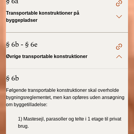
§ 6a
2022)
Transportable konstruktioner på
BR18 (1/1 - 30/6
byggepladser
2022)
BR18 (29/6 - 31/12
§ 6b - § 6e
2021)
Øvrige transportable konstruktioner
BR18 (1/1-29/6
2021)
§ 6b
BR18 (1/7-31/12
2020)
Følgende transportable konstruktioner skal overholde
bygningsreglementet, men kan opføres uden ansøgning
BR18 (10/3-30/6
om byggetilladelse:
2020)
1) Mastesejl, parasoller og telte i 1 etage til privat
BR18 (1/1-9/3 2020)
brug.