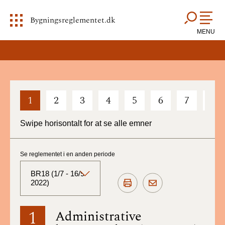
Bygningsreglementet.dk
MENU
1
2
3
4
5
6
7
8
Swipe horisontalt for at se alle emner
Se reglementet i en anden periode
BR18 (1/7 - 16/9
2022)
BR18 (Aktuelt)
1
Administrative