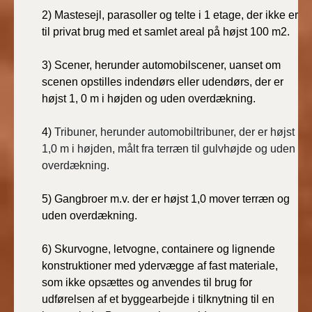
BR18 (4/7-31/12
2) Mastesejl, parasoller og telte i 1 etage, der ikke er
2019)
til privat brug med et samlet areal på højst 100 m2.
BR18 (1/1-4/7 2019)
3) Scener, herunder automobilscener, uanset om
scenen opstilles indendørs eller udendørs, der er
BR18 (1/7-31/12
højst 1, 0 m i højden og uden overdækning.
2018)
4)
Tribuner, herunder automobiltribuner, der er højst
BR18 (1/1-30/6
1,0 m i højden, målt fra terræn til gulvhøjde og uden
2018)
overdækning.
BR15 (2015-2018)
5) Gangbroer m.v. der er højst 1,0 mover terræn og
uden overdækning.
Tidligere BR (1961-
2010)
6) Skurvogne, letvogne, containere og lignende
konstruktioner med ydervægge af fast materiale,
som ikke opsættes og anvendes til brug for
udførelsen af et byggearbejde i tilknytning til en