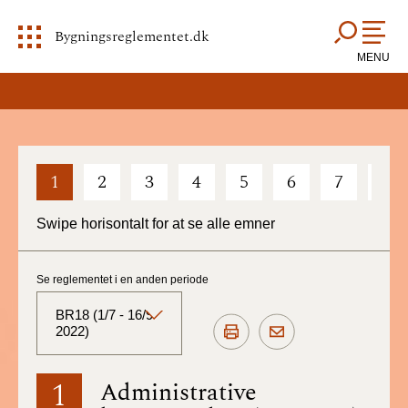
Bygningsreglementet.dk
MENU
1
2
3
4
5
6
7
8
Swipe horisontalt for at se alle emner
Se reglementet i en anden periode
BR18 (1/7 - 16/9
2022)
BR18 (Aktuelt)
1
Administrative