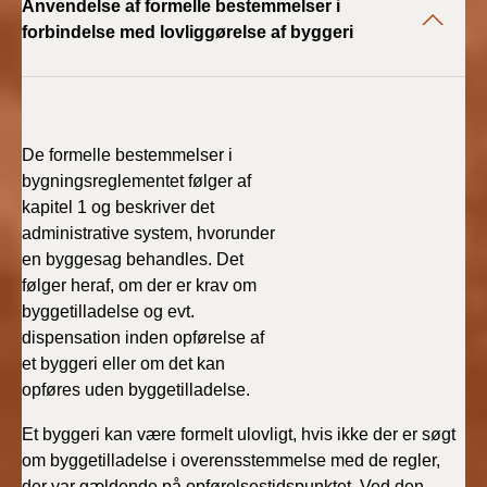
Anvendelse af formelle bestemmelser i
BR18 (4/7-31/12
forbindelse med lovliggørelse af byggeri
2019)
BR18 (1/1-4/7 2019)
BR18 (1/7-31/12
De formelle bestemmelser i
2018)
bygningsreglementet følger af
kapitel 1 og beskriver det
BR18 (1/1-30/6
administrative system, hvorunder
2018)
en byggesag behandles. Det
følger heraf, om der er krav om
BR15 (2015-2018)
byggetilladelse og evt.
dispensation inden opførelse af
Tidligere BR (1961-
et byggeri eller om det kan
2010)
opføres uden byggetilladelse.
Et byggeri kan være formelt ulovligt, hvis ikke der er søgt
om byggetilladelse i overensstemmelse med de regler,
der var gældende på opførelsestidspunktet. Ved den