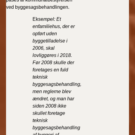
ved byggesagsbehandlingen.
Ekse
mpel: Et
enfamiliehus, der er
opført uden
byggetilladelse i
2006, skal
lovliggøres i 2018.
Før 2008 skulle der
foretages en fuld
teknisk
byggesagsbehandling,
men reglerne blev
ændret, og man har
siden 2008 ikke
skullet foretage
teknisk
byggesagsbehandling
af byggeri af