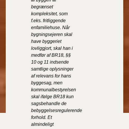
begrænset
kompleksitet, som
f.eks. fritliggende
enfamiliehuse. Når
bygningsejeren skal
have byggeriet
lovliggjort, skal han i
medfør af BR18, §§
10 og 11 indsende
samtlige oplysninger
af relevans for hans
byggesag, men
kommunalbestyrelsen
skal ifølge BR18 kun
sagsbehandle de
bebyggelsesregulerende
forhold. Et
almindeligt