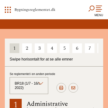
Bygningsreglementet.dk
MENU
1
2
3
4
5
6
7
8
Swipe horisontalt for at se alle emner
Se reglementet i en anden periode
BR18 (1/7 - 16/9
2022)
BR18 (Aktuelt)
1
Administrative