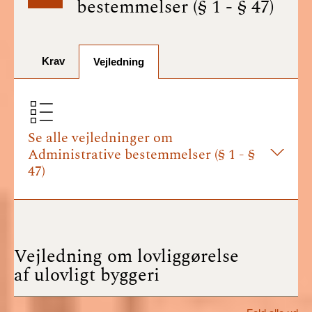
bestemmelser (§ 1 - § 47)
BR18 (1/7-31/12
2025)
Krav
BR18 (1/1-30/6
Vejledning
2025)
BR18 (1/7- 31/12
2024)
Se alle vejledninger om
Administrative bestemmelser (§ 1 - §
BR18 (1/1- 30/06
47)
2024)
BR18 (1/1- 31/12
2023)
Vejledning om lovliggørelse
BR18 (17/9 - 31/12
af ulovligt byggeri
2022)
BR18 (1/7 - 16/9