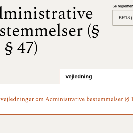
ministrative
Se reglement
BR18 (1
stemmelser (§
BR18 (
- § 47)
BR18 (
2025)
BR18 (
Vejledning
BR18 (
2024)
e vejledninger om Administrative bestemmelser (§ 1 
BR18 (
2024)
BR18 (
2023)