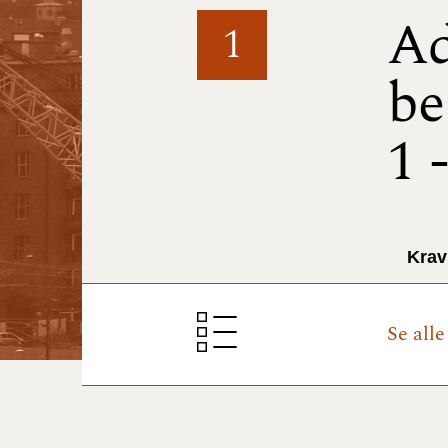
Ad
1
be
1 
Krav
Se all