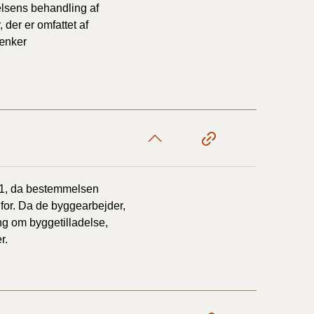
lsens behandling af
der er omfattet af
rænker
 1, da bestemmelsen
for. Da de byggearbejder,
ng om byggetilladelse,
r.