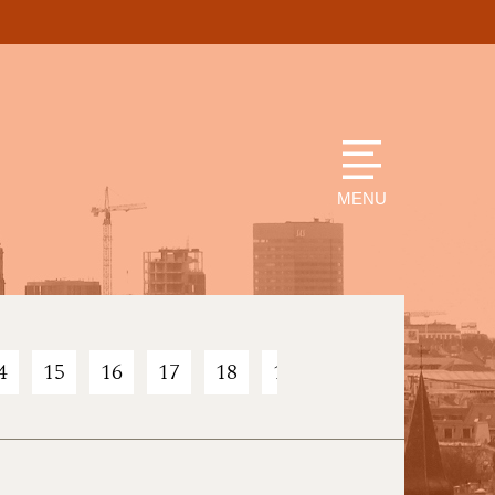
MENU
4
15
16
17
18
19
20
21
22