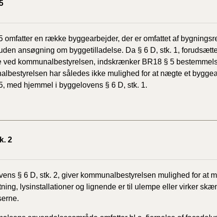
5
 omfatter en række byggearbejder, der er omfattet af bygnings
uden ansøgning om byggetilladelse. Da § 6 D, stk. 1, forudsætter
lse ved kommunalbestyrelsen, indskrænker BR18 § 5 bestemme
bestyrelsen har således ikke mulighed for at nægte et byggearb
, med hjemmel i byggelovens § 6 D, stk. 1.
k. 2
ens § 6 D, stk. 2, giver kommunalbestyrelsen mulighed for at m
tning, lysinstallationer og lignende er til ulempe eller virker sk
serne.