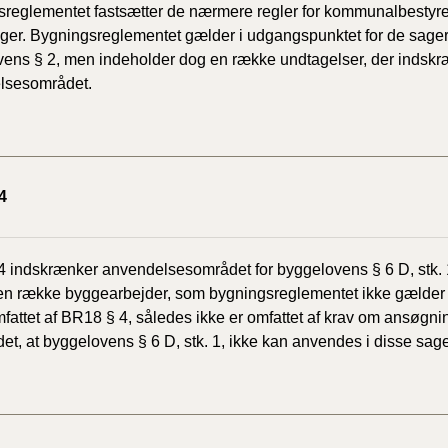
reglementet fastsætter de nærmere regler for kommunalbestyre
er. Bygningsreglementet gælder i udgangspunktet for de sager, 
ens § 2, men indeholder dog en række undtagelser, der indsk
lsesområdet.
4
 indskrænker anvendelsesområdet for byggelovens § 6 D, stk.
 en række byggearbejder, som bygningsreglementet ikke gælder 
mfattet af BR18 § 4, således ikke er omfattet af krav om ansøgni
det, at byggelovens § 6 D, stk. 1, ikke kan anvendes i disse sage