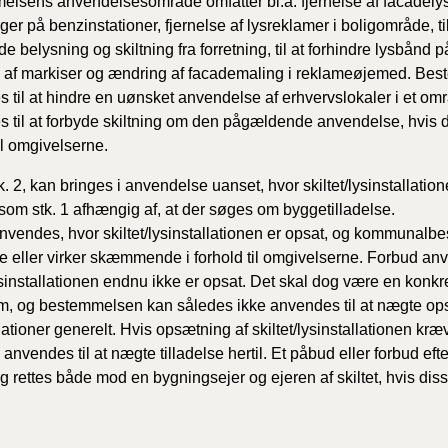
lsens anvendelsesområde omfatter bl.a. fjernelse af facadelys
ger på benzinstationer, fjernelse af lysreklamer i boligområde, ti
 belysning og skiltning fra forretning, til at forhindre lysbånd p
e af markiser og ændring af facademaling i reklameøjemed. Be
 til at hindre en uønsket anvendelse af erhvervslokaler i et o
 til at forbyde skiltning om den pågældende anvendelse, hvis 
til omgivelserne.
tk. 2, kan bringes i anvendelse uanset, hvor skiltet/lysinstallati
esom stk. 1 afhængig af, at der søges om byggetilladelse.
vendes, hvor skiltet/lysinstallationen er opsat, og kommunalbest
pe eller virker skæmmende i forhold til omgivelserne. Forbud an
lysinstallationen endnu ikke er opsat. Det skal dog være en konkr
om, og bestemmelsen kan således ikke anvendes til at nægte opsæ
lationer generelt. Hvis opsætning af skiltet/lysinstallationen kræ
, anvendes til at nægte tilladelse hertil. Et påbud eller forbud efte
ig rettes både mod en bygningsejer og ejeren af skiltet, hvis diss