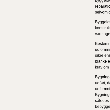
byggelov
reparati
selvom d
Byggelov
konstruk
varetage
Bestemme
udformni
sikre en
blanke e
krav om 
Bygninge
udført, 
udformni
Bygninge
således 
bebyggel