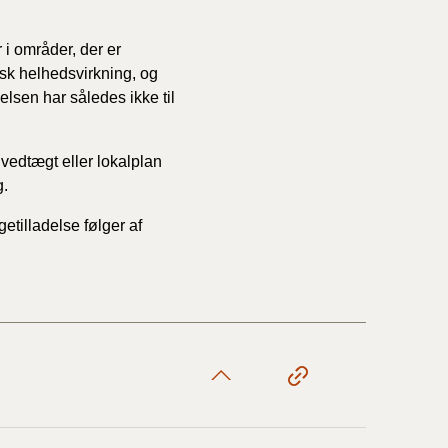
i områder, der er
isk helhedsvirkning, og
lsen har således ikke til
vedtægt eller lokalplan
g.
tilladelse følger af