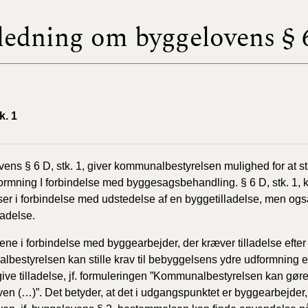
ledning om byggelovens § 
BR18 (
2022)
BR18 (
2022)
k. 1
BR18 (
2022)
ens § 6 D, stk. 1, giver kommunalbestyrelsen mulighed for at sti
BR18 (
ormning I forbindelse med byggesagsbehandling. § 6 D, stk. 1, kan
2021)
ser i forbindelse med udstedelse af en byggetilladelse, men også
ladelse.
BR18 (
lene i forbindelse med byggearbejder, der kræver tilladelse efte
BR18 (
bestyrelsen kan stille krav til bebyggelsens ydre udformning efter
2020)
 give tilladelse, jf. formuleringen ”Kommunalbestyrelsen kan gøre 
en (…)”. Det betyder, at det i udgangspunktet er byggearbejder, 
BR18 (