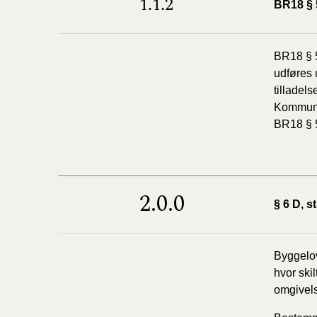
1.1.2
BR18 § 
BR18 § 5
udføres 
tillade
Kommunal
BR18 § 5
2.0.0
§ 6 D, st
Byggelov
hvor skil
omgivel