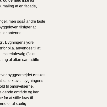
, og dermed ikke for
s. maling af en facade,
1/1-9/3 2020)
nger, men også andre faste
yggeloven tilsigter at
4/7-31/12
eller antenne.
g”. Bygningens ydre
1/1-4/7 2019)
or bl.a. anvendes til at
 materialevalg (f.eks.
1/7-31/12
ing af altan samt stille
1/1-30/6 2018)
 hvor byggearbejdet ønskes
stille krav til bygningens
old til omgivelserne.
(2015-2018)
ågældende område og kan
or at stille krav til
ere BR (1961-
rne er af særlig