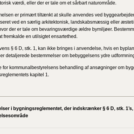
torisk værdi, eller der er tale om et sårbart naturområde.
lsen er primært tiltænkt at skulle anvendes ved byggearbejder 
iseret ved en særlig arkitektonisk, landskabsmæssig eller æstet
hvor der er tale om bevaringsværdige ældre bymiljøer. Bestemme
at fremkalde en utilsigtet ensartethed.
ens § 6 D, stk. 1, kan ikke bringes i anvendelse, hvis en byplan
der detaljerede bestemmelser om bebyggelsens ydre udformnin
 for kommunalbestyrelsens behandling af ansøgninger om bygge
reglementets kapitel 1.
ser i bygningsreglementet, der indskrænker § 6 D, stk. 1’s,
elsesområde