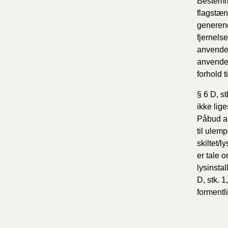
Bestemme
flagstæn
generende
fjernels
anvendes
anvendes
forhold 
§ 6 D, s
ikke lig
Påbud an
til ulem
skiltet/
er tale 
lysinstal
D, stk. 1
formentl