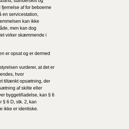
bånd, standerskilt og
l fjernelse af for beboerne
å en servicestation,
stemmelsen kan ikke
mråde, men kan dog
det virker skæmmende i
onen er opsat og er dermed
yrelsen vurderer, at det er
vendes, hvor
et tiltænkt opsætning, der
tning af skilte eller
ver byggetilladelse, kan § 6
r § 6 D, stk. 2, kan
e ikke er identiske.