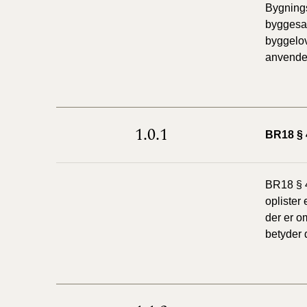
Bygnings
byggesag
byggelov
anvende
1.0.1
BR18 § 
BR18 § 4
oplister
der er o
betyder 