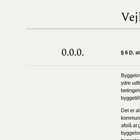
Vej
0.0.0.
§ 6 D, st
Byggelov
ydre udf
betingel
byggetil
Det er a
kommunal
afslå at
byggelov