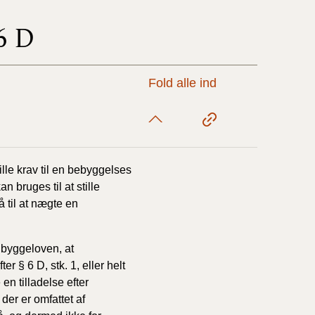
6 D
17/9 - 31/12
1/7 - 16/9
Fold alle ind
1/1 - 30/6
lle krav til en bebyggelses
29/6 - 31/12
 bruges til at stille
 til at nægte en
1/1-29/6 2021)
r byggeloven, at
1/7-31/12
 § 6 D, stk. 1, eller helt
en tilladelse efter
der er omfattet af
10/3-30/6