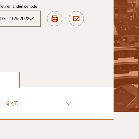
et i en anden periode
/7 - 16/9 2022)
Aktuelt)
1/7-31/12
1/1-30/6 2025)
1/7- 31/12
- § 47)
1/1- 30/06
1/1- 31/12