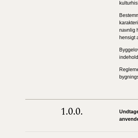
kulturhis
Bestemme
karakter
navnlig 
hensigt 
Byggelov
indehol
Reglerne
bygnings
1.0.0.
Undtagel
anvend