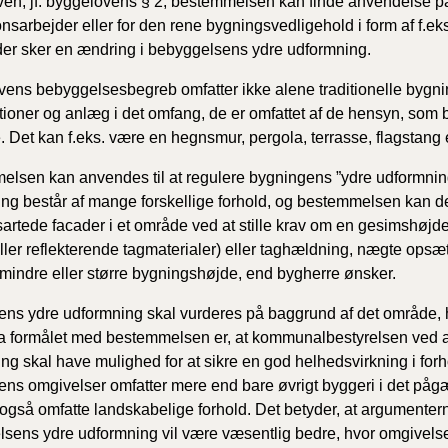
en, jf. byggelovens § 2, bestemmelsen kan finde anvendelse på
2020)
onsarbejder eller for den rene bygningsvedligehold i form af f.ek
er sker en ændring i bebyggelsens ydre udformning.
BR18 (
ens bebyggelsesbegreb omfatter ikke alene traditionelle bygni
tioner og anlæg i det omfang, de er omfattet af de hensyn, som b
BR18 (
. Det kan f.eks. være en hegnsmur, pergola, terrasse, flagstang 
2019)
lsen kan anvendes til at regulere bygningens ”ydre udformnin
BR18 (
ng består af mange forskellige forhold, og bestemmelsen kan derf
sartede facader i et område ved at stille krav om en gesimshøjde,
BR18 (
ller reflekterende tagmaterialer) eller taghældning, nægte opsætn
2018)
mindre eller større bygningshøjde, end bygherre ønsker.
BR18 (
ns ydre udformning skal vurderes på baggrund af det område,
da formålet med bestemmelsen er, at kommunalbestyrelsen ved at 
ng skal have mulighed for at sikre en god helhedsvirkning i forh
BR15 
ns omgivelser omfatter mere end bare øvrigt byggeri i det p
også omfatte landskabelige forhold. Det betyder, at argumenterne f
Tidlig
2010)
sens ydre udformning vil være væsentlig bedre, hvor omgivelse