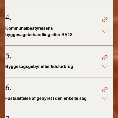
BR18 (4/7-31/12
2019)
4.
BR18 (1/1-4/7 2019)
Kommunalbestyrelsens
byggesagsbehandling efter BR18
BR18 (1/7-31/12
2018)
5.
BR18 (1/1-30/6
2018)
Byggesagsgebyr efter tidsforbrug
BR15 (2015-2018)
6.
Tidligere BR (1961-
2010)
Fastsættelse af gebyret i den enkelte sag