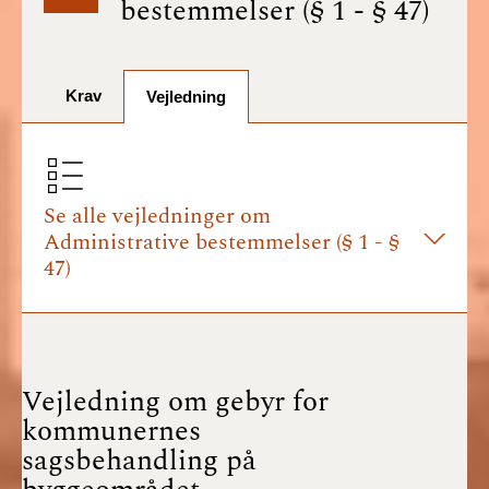
bestemmelser (§ 1 - § 47)
BR18 (1/7-31/12
2025)
Krav
BR18 (1/1-30/6
Vejledning
2025)
BR18 (1/7- 31/12
2024)
Se alle vejledninger om
Administrative bestemmelser (§ 1 - §
BR18 (1/1- 30/06
47)
2024)
BR18 (1/1- 31/12
2023)
Vejledning om gebyr for
BR18 (17/9 - 31/12
kommunernes
2022)
sagsbehandling på
BR18 (1/7 - 16/9