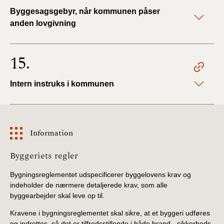
Byggesagsgebyr, når kommunen påser
anden lovgivning
15.
Intern instruks i kommunen
Information
Information
Byggeriets regler
Bygningsreglementet udspecificerer byggelovens krav og
indeholder de nærmere detaljerede krav, som alle
byggearbejder skal leve op til.
Kravene i bygningsreglementet skal sikre, at et byggeri udføres
og indrettes, så det er tilfredsstillende i både brand-, sikkerheds-