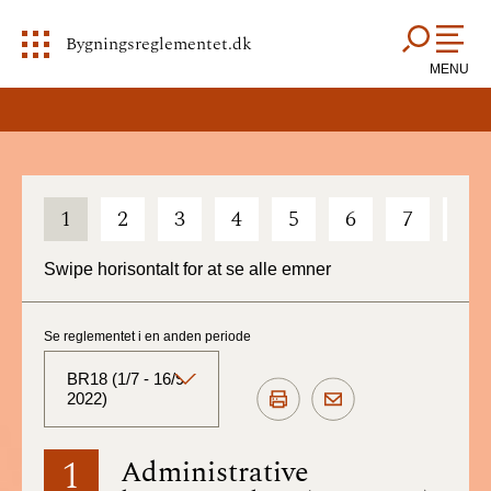
Bygningsreglementet.dk
MENU
1
2
3
4
5
6
7
8
Swipe horisontalt for at se alle emner
Se reglementet i en anden periode
BR18 (1/7 - 16/9
2022)
BR18 (Aktuelt)
1
Administrative